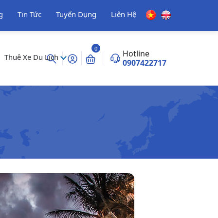
g
Tin Tức
Tuyển Dụng
Liên Hệ
0
Hotline
Thuê Xe Du Lịch
0907422717