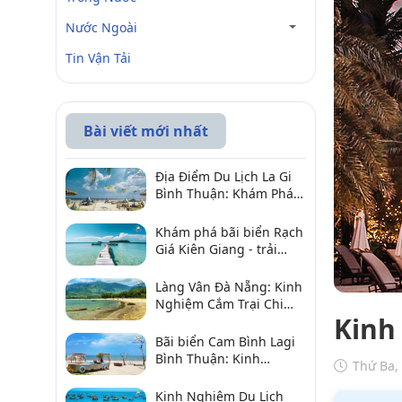
Nước Ngoài
Tin Vận Tải
Bài viết mới nhất
Địa Điểm Du Lịch La Gi
Bình Thuận: Khám Phá 6
Điểm Đến Đáng Ghé
2026
Khám phá bãi biển Rạch
Giá Kiên Giang - trải
nghiệm biển hấp dẫn
Làng Vân Đà Nẵng: Kinh
Nghiệm Cắm Trại Chi
Kinh
Tiết Từ A–Z
Bãi biển Cam Bình Lagi
Bình Thuận: Kinh
Thứ Ba,
nghiệm đi chơi, ăn hải
sản, điểm gần
Kinh Nghiệm Du Lịch