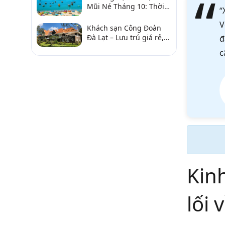
Mũi Né Tháng 10: Thời
“
Tiết & Chơi Gì?
V
Khách sạn Công Đoàn
Đà Lạt – Lưu trú giá rẻ,
đ
gần chợ và hồ Xuân
c
Hương
Kin
lối 