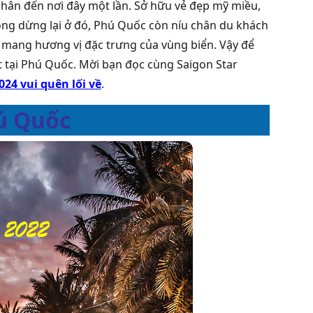
hân đến nơi đây một lần. Sở hữu vẻ đẹp mỹ miều,
ng dừng lại ở đó, Phú Quốc còn níu chân du khách
mang hương vị đặc trưng của vùng biển. Vậy để
ất tại Phú Quốc. Mời bạn đọc cùng Saigon Star
24 vui quên lối về
.
ú Quốc