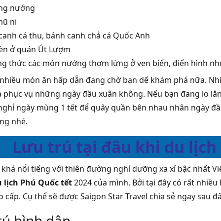
ng nướng
ũ ni
canh cá thu, bánh canh chả cá Quốc Anh
èn ở quán Út Lượm
g thức các món nướng thơm lừng ở ven biển, điển hình như
t nhiều món ăn hấp dẫn đang chờ bạn dế khám phá nữa. Nhi
 phục vụ những ngày đầu xuân không. Nếu bạn đang lo lắng
nghỉ ngày mùng 1 tết để quây quần bên nhau nhân ngày đầu
ng nhé.
Lưu trú tại đâu khi du lịc
khá nổi tiếng với thiên đường nghỉ dưỡng xa xỉ bậc nhất V
 lịch Phú Quốc tết
2024 của mình. Bởi tại đây có rất nhiều
o cấp. Cụ thể sẽ được Saigon Star Travel chia sẻ ngay sau đâ
rú bình dân