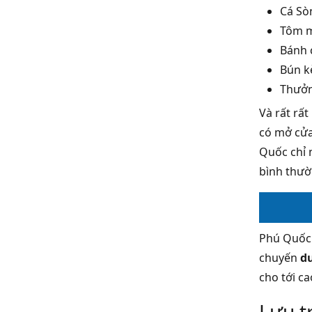
Cá Sò
Tôm m
Bánh 
Bún k
Thưởn
Và rất rấ
có mở cửa
Quốc chỉ 
bình thườ
Phú Quốc 
chuyến
du
cho tới ca
Lưu t