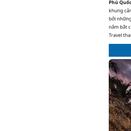
Phú Quố
khung cản
bởi những
nắm bắt c
Travel th