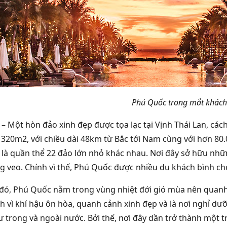
Phú Quốc trong mắt khách 
– Một hòn đảo xinh đẹp được tọa lạc tại Vịnh Thái Lan, cá
 1320m2, với chiều dài 48km từ Bắc tới Nam cùng với hơn 80
là quần thể 22 đảo lớn nhỏ khác nhau. Nơi đây sở hữu những
g veo. Chính vì thế, Phú Quốc được nhiều du khách bình ch
đó, Phú Quốc nằm trong vùng nhiệt đới gió mùa nên quanh n
h vì khí hậu ôn hòa, quanh cảnh xinh đẹp và là nơi nghỉ d
ư trong và ngoài nước. Bởi thế, nơi đây dần trở thành một