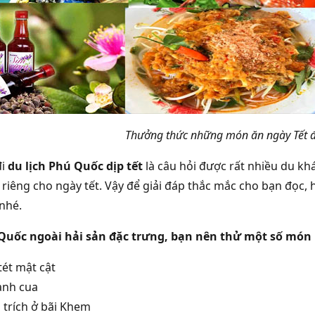
Thưởng thức những món ăn ngày Tết đ
đi
du lịch Phú Quốc dịp tết
là câu hỏi được rất nhiều du k
 riêng cho ngày tết. Vậy để giải đáp thắc mắc cho bạn đọc, 
 nhé.
Quốc ngoài hải sản đặc trưng, bạn nên thử một số món 
tét mật cật
canh cua
 trích ở bãi Khem