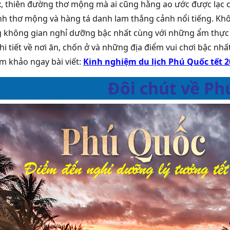
c
, thiên đường thơ mộng mà ai cũng hằng ao ước được lạc c
h thơ mộng và hàng tá danh lam thắng cảnh nổi tiếng. Khô
 không gian nghỉ dưỡng bậc nhất cùng với những ẩm thực 
hi tiết về nơi ăn, chốn ở và những địa điểm vui chơi bậc nh
am khảo ngay bài viết:
Kinh nghiệm du lịch Phú Quốc tết 20
Đôi chút về Ph