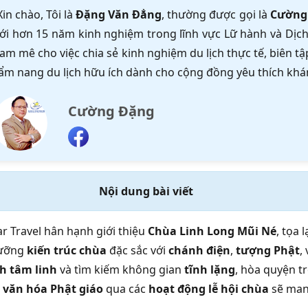
Xin chào, Tôi là
Đặng Văn Đẳng
, thường được gọi là
Cường
ới hơn 15 năm kinh nghiệm trong lĩnh vực Lữ hành và Dịch 
am mê cho việc chia sẻ kinh nghiệm du lịch thực tế, biên 
ẩm nang du lịch hữu ích dành cho cộng đồng yêu thích khá
Cường Đặng
Nội dung bài viết
ar Travel hân hạnh giới thiệu
Chùa Linh Long Mũi Né
, tọa l
gưỡng
kiến trúc chùa
đặc sắc với
chánh điện
,
tượng Phật
,
ch tâm linh
và tìm kiếm không gian
tĩnh lặng
, hòa quyện 
á
văn hóa Phật giáo
qua các
hoạt động lễ hội chùa
sẽ mang