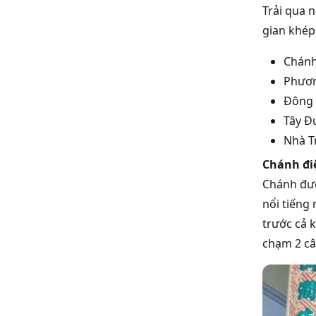
Trải qua n
gian khép
Chánh
Phươ
Đông
Tây 
Nhà T
Chánh đi
Chánh đườ
nổi tiếng
trước cả 
chạm 2 câ