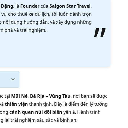
 Đặng
, là
Founder
của
Saigon Star Travel
.
vụ cho thuê xe du lịch, tôi luôn dành trọn
tập nội dung hướng dẫn, và xây dựng những
m phá và trải nghiệm.
ạc tại
Mũi Né, Bà Rịa – Vũng Tàu
, nơi bạn sẽ được
 và
thiền viện
thanh tịnh. Đây là điểm đến lý tưởng
trong
cảnh quan núi đồi biển
yên ả. Hành trình
 lại trải nghiệm sâu sắc và bình an.