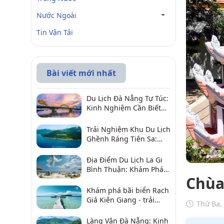
Nước Ngoài
Tin Vận Tải
Bài viết mới nhất
Du Lịch Đà Nẵng Tự Túc:
Kinh Nghiệm Cần Biết
Để Trải Nghiệm Tuyệt
Vời
Trải Nghiệm Khu Du Lịch
Ghềnh Ráng Tiên Sa:
Điểm Đến Không Thể Bỏ
Qua
Địa Điểm Du Lịch La Gi
Bình Thuận: Khám Phá 6
Chùa
Điểm Đến Đáng Ghé
2026
Khám phá bãi biển Rạch
Giá Kiên Giang - trải
Thứ Ba,
nghiệm biển hấp dẫn
Làng Vân Đà Nẵng: Kinh