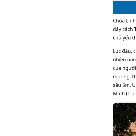
Chùa Linh
đây cách 
chủ yếu t
Lúc đầu, 
nhiều năm
của người
muông, th
sâu 5m. U
Minh (trụ