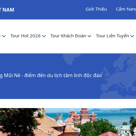
Giới Thiệu
Cẩm Nan
T NAM
i
Tour Hot 2026
Tour Khách Đoàn
Tour Liên Tuyến
g Mũi Né - điểm đến du lịch tâm linh độc đáo