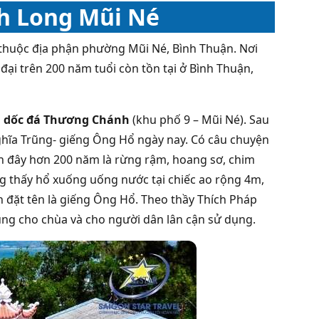
nh Long Mũi Né
 thuộc địa phận phường Mũi Né, Bình Thuận. Nơi
ại trên 200 năm tuổi còn tồn tại ở Bình Thuận,
n
dốc đá Thương Chánh
(khu phố 9 – Mũi Né). Sau
Nghĩa Trũng- giếng Ông Hổ ngày nay. Có câu chuyện
h đây hơn 200 năm là rừng rậm, hoang sơ, chim
g thấy hổ xuống uống nước tại chiếc ao rộng 4m,
n đặt tên là giếng Ông Hổ. Theo thầy Thích Pháp
ùng cho chùa và cho người dân lân cận sử dụng.