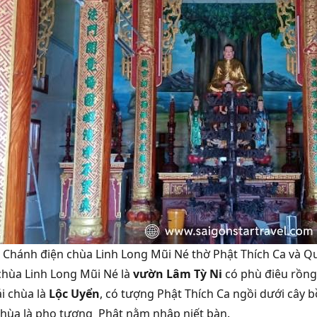
 Chánh điện chùa Linh Long Mũi Né thờ Phật Thích Ca và Q
chùa Linh Long Mũi Né là
vườn Lâm Tỳ Ni
có phù điêu rồng
ái chùa là
Lộc Uyển
, có tượng Phật Thích Ca ngồi dưới cây 
chùa là pho tượng Phật nằm nhập niết bàn.