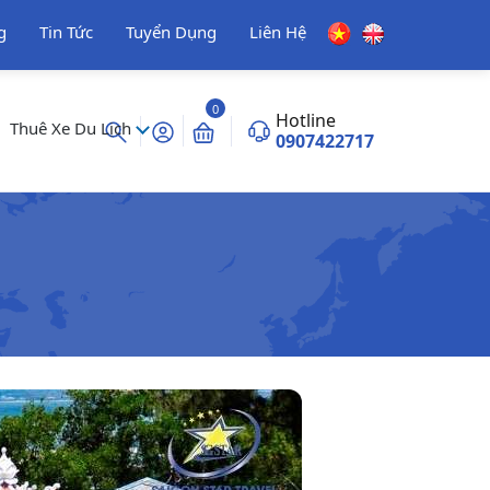
g
Tin Tức
Tuyển Dụng
Liên Hệ
0
Hotline
Thuê Xe Du Lịch
0907422717