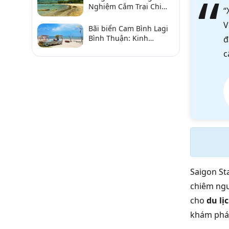
Nghiệm Cắm Trại Chi
“
Tiết Từ A–Z
V
Bãi biển Cam Bình Lagi
Bình Thuận: Kinh
đ
nghiệm đi chơi, ăn hải
c
sản, điểm gần
Saigon St
chiêm n
cho
du lị
khám ph