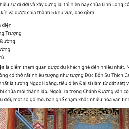
hiều sự di dời và xây dựng lại thì hiện nay chùa Linh Long 
 kín và được chia thành 5 khu vực, bao gồm
 điện
ng Trượng
 Đường
Đường
rù
ện
là điểm tham quan được du khách ghé đến nhiều nhất. Nơ
ng có thờ rất nhiều tượng như tượng Đức Bổn Sư Thích Ca
 nhất là tượng Ngọc Hoàng, tiêu diện Đại sĩ (làm từ đất sé
khi chùa mới thành lập. Ngoài ra trong Chánh Đường vẫn cò
u đối, một số gõ mõ, bàn ghế chạm khắc nhiều hoa văn tin