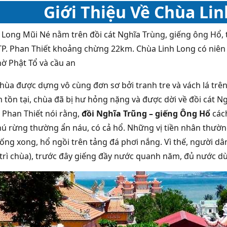
Giới Thiệu Về Chùa Li
 Long Mũi Né nằm trên đồi cát Nghĩa Trùng, giếng ông Hổ,
TP. Phan Thiết khoảng chừng 22km. Chùa Linh Long có niên đ
hờ Phật Tổ và cầu an
chùa được dựng vô cùng đơn sơ bởi tranh tre và vách lá trê
 tồn tại, chùa đã bị hư hỏng nặng và được dời về đồi cát 
 Phan Thiết nói rằng,
đồi Nghĩa Trũng – giếng Ông Hổ
các
ú rừng thường ẩn náu, có cả hổ. Những vị tiền nhân thườn
ống xong, hổ ngồi trên tảng đá phơi nắng. Vì thế, người dâ
 trì chùa), trước đây giếng đầy nước quanh năm, đủ nước d