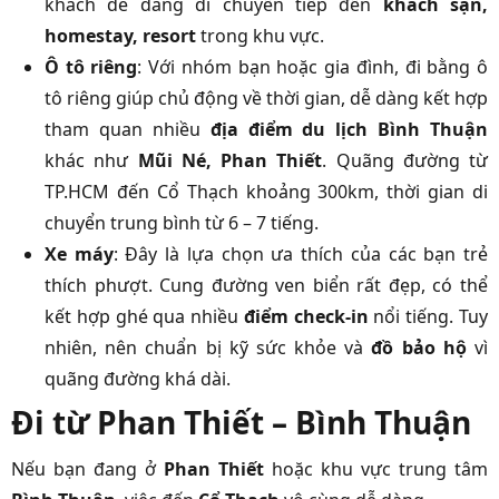
khách dễ dàng di chuyển tiếp đến
khách sạn,
homestay, resort
trong khu vực.
Ô tô riêng
: Với nhóm bạn hoặc gia đình, đi bằng ô
tô riêng giúp chủ động về thời gian, dễ dàng kết hợp
tham quan nhiều
địa điểm du lịch Bình Thuận
khác như
Mũi Né, Phan Thiết
. Quãng đường từ
TP.HCM đến Cổ Thạch khoảng 300km, thời gian di
chuyển trung bình từ 6 – 7 tiếng.
Xe máy
: Đây là lựa chọn ưa thích của các bạn trẻ
thích phượt. Cung đường ven biển rất đẹp, có thể
kết hợp ghé qua nhiều
điểm check-in
nổi tiếng. Tuy
nhiên, nên chuẩn bị kỹ sức khỏe và
đồ bảo hộ
vì
quãng đường khá dài.
Đi từ Phan Thiết – Bình Thuận
Nếu bạn đang ở
Phan Thiết
hoặc khu vực trung tâm