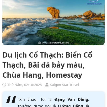
Du lịch Cổ Thạch: Biển Cổ
Thạch, Bãi đá bảy màu,
Chùa Hang, Homestay
Thứ Năm, 02/10/2025
Saigon Star Travel
“Xin chào, Tôi là
Đặng Văn Đẳng
,
thường được gọi là
Cường Đặng
, là