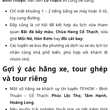
Bình Thuận
, việc đến
Cổ Thạch
vô cùng dễ dàng.
Chỉ mất khoảng 1 – 2 tiếng bằng xe máy hoặc ô tô,
tùy cung đường.
Đây cũng là cơ hội để kết hợp du lịch: vừa tham
quan
Bãi đá bảy màu
,
Chùa Hang Cổ Thạch
, vừa
ghé
Mũi Né, Hòn Rơm
hay
đồi cát bay
.
Các tuyến xe bus địa phương và dịch vụ xe du lịch tư
nhân cũng khá phổ biến, phù hợp với khách đi
nhóm nhỏ.
Gợi ý các hãng xe, tour ghép
và tour riêng
Một số hãng xe khách uy tín tuyến TP.HCM – Bình
Thuận – Cổ Thạch:
Phúc Lộc Thọ, Tâm Hạnh,
Hoàng Long
.
Nếu muốn trải nghiệm thoải mái và tiết kiệm thời