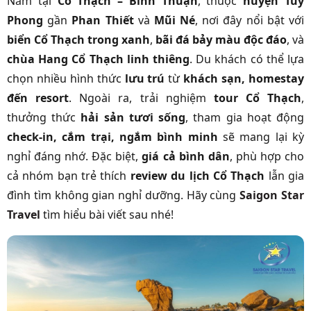
Nằm tại
Cổ Thạch – Bình Thuận
, thuộc
huyện Tuy
Phong
gần
Phan Thiết
và
Mũi Né
, nơi đây nổi bật với
biển Cổ Thạch trong xanh
,
bãi đá bảy màu độc đáo
, và
chùa Hang Cổ Thạch linh thiêng
. Du khách có thể lựa
chọn nhiều hình thức
lưu trú
từ
khách sạn, homestay
đến resort
. Ngoài ra, trải nghiệm
tour Cổ Thạch
,
thưởng thức
hải sản tươi sống
, tham gia hoạt động
check-in, cắm trại, ngắm bình minh
sẽ mang lại kỳ
nghỉ đáng nhớ. Đặc biệt,
giá cả bình dân
, phù hợp cho
cả nhóm bạn trẻ thích
review du lịch Cổ Thạch
lẫn gia
đình tìm không gian nghỉ dưỡng. Hãy cùng
Saigon Star
Travel
tìm hiểu bài viết sau nhé!