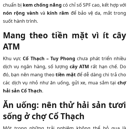
chuẩn bị
kem chống nắng
có chỉ số SPF cao, kết hợp với
nón rộng vành
và
kính râm
để bảo vệ da, mắt trong
suốt hành trình.
Mang theo tiền mặt vì ít cây
ATM
Khu vực
Cổ Thạch – Tuy Phong
chưa phát triển nhiều
dịch vụ ngân hàng, số lượng
cây ATM
rất hạn chế. Do
đó, bạn nên mang theo
tiền mặt
để dễ dàng chi trả cho
các dịch vụ nhỏ như ăn uống, gửi xe, mua sắm tại
chợ
hải sản Cổ Thạch
.
Ăn uống: nên thử hải sản tươi
sống ở chợ Cổ Thạch
Một trong những trải nghiệm không thể bỏ qua là