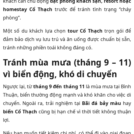
khách cần chủ động
đặt phòng khách sạn, resort hoặc
homestay Cổ Thạch
trước để tránh tình trạng “cháy
phòng”.
Một số du khách lựa chọn
tour Cổ Thạch
trọn gói để
đảm bảo dịch vụ lưu trú và ăn uống được chuẩn bị sẵn,
tránh những phiền toái không đáng có.
Tránh mùa mưa (tháng 9 – 11)
vì biển động, khó di chuyển
Ngược lại, từ
tháng 9 đến tháng 11
là mùa mưa tại Bình
Thuận, biển thường động mạnh và khó khăn cho việc di
chuyển. Ngoài ra, trải nghiệm tại
Bãi đá bảy màu
hay
biển Cổ Thạch
cũng bị hạn chế vì thời tiết không thuận
lợi.
Nếu bạn muốn tiết kiệm chi phí, có thể đi vào giai đoạn