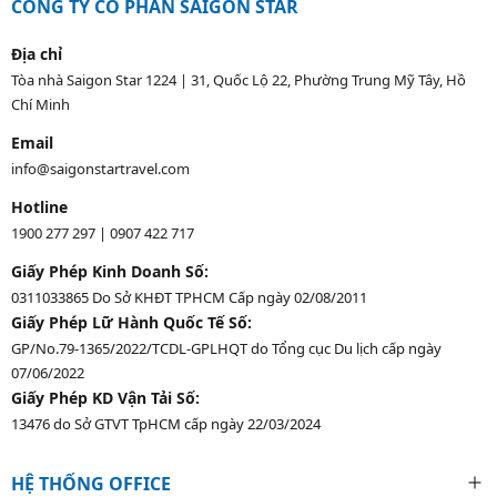
CÔNG TY CỔ PHẦN SAIGON STAR
Địa chỉ
Tòa nhà Saigon Star 1224 | 31, Quốc Lộ 22, Phường Trung Mỹ Tây, Hồ
Chí Minh
Email
info@saigonstartravel.com
Hotline
1900 277 297
|
0907 422 717
Giấy Phép Kinh Doanh Số:
0311033865 Do Sở KHĐT TPHCM Cấp ngày 02/08/2011
Giấy Phép Lữ Hành Quốc Tế Số:
GP/No.79-1365/2022/TCDL-GPLHQT do Tổng cục Du lịch cấp ngày
07/06/2022
Giấy Phép KD Vận Tải Số:
13476 do Sở GTVT TpHCM cấp ngày 22/03/2024
HỆ THỐNG OFFICE