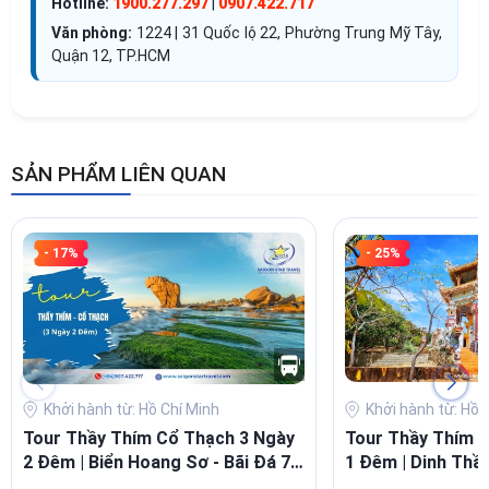
Hotline:
1900.277.297
|
0907.422.717
Văn phòng:
1224 | 31 Quốc lộ 22, Phường Trung Mỹ Tây,
Quận 12, TP.HCM
SẢN PHẨM LIÊN QUAN
- 17%
- 25%
Khởi hành từ: Hồ Chí Minh
Khởi hành từ: Hồ 
Tour Thầy Thím Cổ Thạch 3 Ngày
Tour Thầy Thím 
2 Đêm | Biển Hoang Sơ - Bãi Đá 7
1 Đêm | Dinh Thầy
Màu
bảy màu - Chùa 