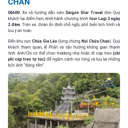
CHAN
06h00:
Xe và hướng dẫn viên
Saigon Star Travel
đón Quý
khách tại điểm hẹn, khởi hành chương trình
tour Lagi 3 ngày
2 đêm
. Trên xe, đoàn ổn định chỗ ngồi, phổ biến lịch trình và
lưu ý an toàn.
Đến khu vực
Chùa Gia Lào
(lưng chừng
Núi Chứa Chan
). Quý
khách tham quan, lễ Phật và tận hưởng không gian thanh
tịnh. Anh/Chị có thể chọn trekking nhẹ hoặc đi cáp treo
(chi
phí cáp treo tự túc)
để ngắm cảnh núi rừng và lưu lại những
bức ảnh “đáng tiền”.