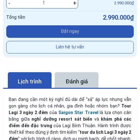
-
+
2.990.000₫
2.990.000₫
Tổng tiền
Đặt ngay
Liên hệ tư vấn
Lịch trình
Đánh giá
Bạn đang cần một kỳ nghỉ đủ dài để “xả” áp lực nhưng vẫn
gọn gàng cho lịch cá nhân, gia đình hoặc nhóm bạn?
Tour
Lagi 3 ngày 2 đêm
của
Saigon Star Travel
là lựa chọn cân
bằng giữa
nghỉ dưỡng resort sát biển
và
khám phá các
điểm đến đặc trưng
của Lagi Bình Thuận. Hành trình được
thiết kế theo đúng ý định tìm kiếm “
tour du lịch Lagi 3 ngày 2
đêm
” với lịch trình rõ ràng, dịch vụ minh bạch, dễ chốt nhanh: