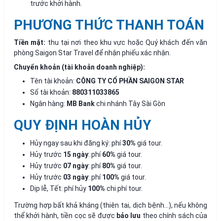
trước khởi hành.
PHƯƠNG THỨC THANH TOÁN
Tiền mặt:
thu tại nơi theo khu vực hoặc Quý khách đến văn
phòng Saigon Star Travel để nhận phiếu xác nhận.
Chuyển khoản (tài khoản doanh nghiệp):
Tên tài khoản:
CÔNG TY CỔ PHẦN SAIGON STAR
Số tài khoản:
880311033865
Ngân hàng:
MB Bank
chi nhánh Tây Sài Gòn
QUY ĐỊNH HOÀN HỦY
Hủy ngay sau khi đăng ký: phí
30%
giá tour.
Hủy trước
15 ngày
: phí
60%
giá tour.
Hủy trước
07 ngày
: phí
80%
giá tour.
Hủy trước
03 ngày
: phí
100%
giá tour.
Dịp lễ, Tết: phí hủy
100%
chi phí tour.
Trường hợp bất khả kháng (thiên tai, dịch bệnh...), nếu không
thể khởi hành, tiền cọc sẽ được
bảo lưu
theo chính sách của