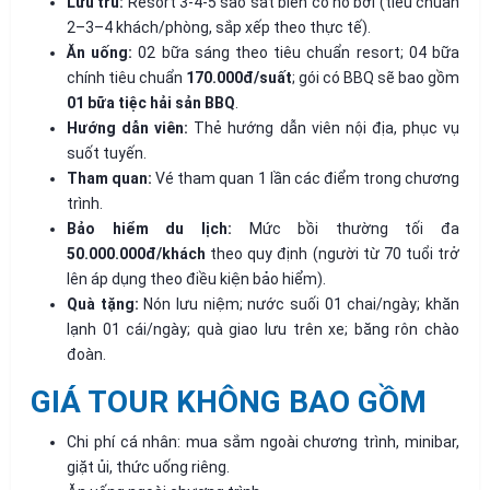
Lưu trú:
Resort 3-4-5 sao sát biển có hồ bơi (tiêu chuẩn
2–3–4 khách/phòng, sắp xếp theo thực tế).
Ăn uống:
02 bữa sáng theo tiêu chuẩn resort; 04 bữa
chính tiêu chuẩn
170.000đ/suất
; gói có BBQ sẽ bao gồm
01 bữa tiệc hải sản BBQ
.
Hướng dẫn viên:
Thẻ hướng dẫn viên nội địa, phục vụ
suốt tuyến.
Tham quan:
Vé tham quan 1 lần các điểm trong chương
trình.
Bảo hiểm du lịch:
Mức bồi thường tối đa
50.000.000đ/khách
theo quy định (người từ 70 tuổi trở
lên áp dụng theo điều kiện bảo hiểm).
Quà tặng:
Nón lưu niệm; nước suối 01 chai/ngày; khăn
lạnh 01 cái/ngày; quà giao lưu trên xe; băng rôn chào
đoàn.
GIÁ TOUR KHÔNG BAO GỒM
Chi phí cá nhân: mua sắm ngoài chương trình, minibar,
giặt ủi, thức uống riêng.