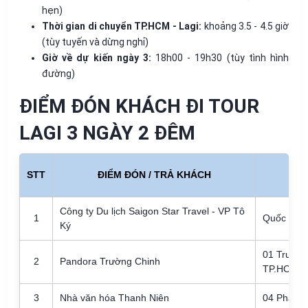
hẹn)
Thời gian di chuyển TP.HCM - Lagi:
khoảng 3.5 - 4.5 giờ
(tùy tuyến và dừng nghỉ)
Giờ về dự kiến ngày 3:
18h00 - 19h30 (tùy tình hình
đường)
ĐIỂM ĐÓN KHÁCH ĐI TOUR
LAGI 3 NGÀY 2 ĐÊM
STT
ĐIỂM ĐÓN / TRẢ KHÁCH
Công ty Du lịch Saigon Star Travel - VP Tô
1
Quốc lộ 2
Ký
01 Trường
2
Pandora Trường Chinh
TP.HCM
3
Nhà văn hóa Thanh Niên
04 Phạm 