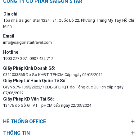
CÔNG TY CỔ PHẦN SAIGON STAR
Địa chỉ
Tòa nhà Saigon Star 1224 | 31, Quốc Lộ 22, Phường Trung Mỹ Tây, Hồ Chí
Minh
Email
info@saigonstartravel.com
Hotline
1900 277 297
|
0907 422 717
Giấy Phép Kinh Doanh Số:
0311033865 Do Sở KHĐT TPHCM Cấp ngày 02/08/2011
Giấy Phép Lữ Hành Quốc Tế Số:
GP/No.79-1365/2022/TCDL-GPLHQT do Tổng cục Du lịch cấp ngày
07/06/2022
Giấy Phép KD Vận Tải Số:
13476 do Sở GTVT TpHCM cấp ngày 22/03/2024
HỆ THỐNG OFFICE
THÔNG TIN