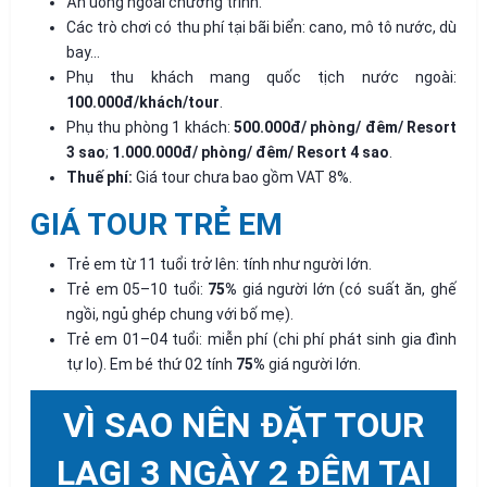
Ăn uống ngoài chương trình.
Các trò chơi có thu phí tại bãi biển: cano, mô tô nước, dù
bay...
Phụ thu khách mang quốc tịch nước ngoài:
100.000đ/khách/tour
.
Phụ thu phòng 1 khách:
500.000đ/ phòng/ đêm/ Resort
3 sao
;
1.000.000đ/ phòng/ đêm/ Resort 4 sao
.
Thuế phí:
Giá tour chưa bao gồm VAT 8%.
GIÁ TOUR TRẺ EM
Trẻ em từ 11 tuổi trở lên: tính như người lớn.
Trẻ em 05–10 tuổi:
75%
giá người lớn (có suất ăn, ghế
ngồi, ngủ ghép chung với bố mẹ).
Trẻ em 01–04 tuổi: miễn phí (chi phí phát sinh gia đình
tự lo). Em bé thứ 02 tính
75%
giá người lớn.
VÌ SAO NÊN ĐẶT TOUR
LAGI 3 NGÀY 2 ĐÊM TẠI