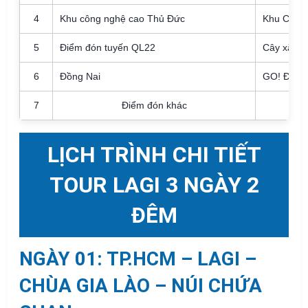
4
Khu công nghệ cao Thủ Đức
Khu CNC 
5
Điểm đón tuyến QL22
Cây xăng 
6
Đồng Nai
GO! Đồng
7
Điểm đón khác
LỊCH TRÌNH CHI TIẾT
TOUR LAGI 3 NGÀY 2
ĐÊM
NGÀY 01: TP.HCM – LAGI –
CHÙA GIA LÀO – NÚI CHỨA