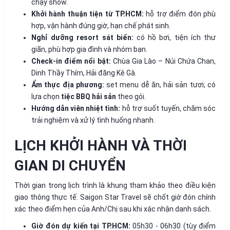
chạy show.
Khởi hành thuận tiện từ TP.HCM:
hỗ trợ điểm đón phù
hợp, vận hành đúng giờ, hạn chế phát sinh.
Nghỉ dưỡng resort sát biển:
có hồ bơi, tiện ích thư
giãn, phù hợp gia đình và nhóm bạn.
Check-in điểm nổi bật:
Chùa Gia Lào – Núi Chứa Chan,
Dinh Thầy Thím, Hải đăng Kê Gà.
Ẩm thực địa phương:
set menu dễ ăn, hải sản tươi; có
lựa chọn
tiệc BBQ hải sản
theo gói.
Hướng dẫn viên nhiệt tình:
hỗ trợ suốt tuyến, chăm sóc
trải nghiệm và xử lý tình huống nhanh.
LỊCH KHỞI HÀNH VÀ THỜI
GIAN DI CHUYỂN
Thời gian trong lịch trình là khung tham khảo theo điều kiện
giao thông thực tế. Saigon Star Travel sẽ chốt giờ đón chính
xác theo điểm hẹn của Anh/Chị sau khi xác nhận danh sách.
Giờ đón dự kiến tại TP.HCM:
05h30 - 06h30 (tùy điểm