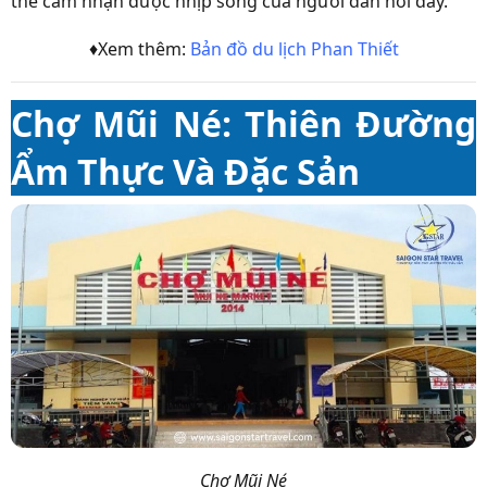
thể cảm nhận được nhịp sống của người dân nơi đây.
♦Xem thêm:
Bản đồ du lịch Phan Thiết
Chợ Mũi Né: Thiên Đường
Ẩm Thực Và Đặc Sản
Chợ Mũi Né