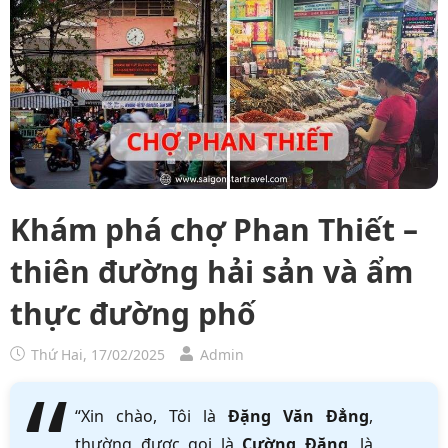
Khám phá chợ Phan Thiết –
thiên đường hải sản và ẩm
thực đường phố
Thứ Hai, 17/02/2025
Admin
“Xin chào, Tôi là
Đặng Văn Đẳng
,
thường được gọi là
Cường Đặng
, là