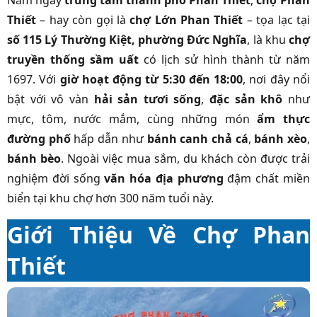
Nằm ngay
trung tâm thành phố Phan Thiết
,
chợ Phan
Thiết
– hay còn gọi là
chợ Lớn Phan Thiết
– tọa lạc tại
số 115 Lý Thường Kiệt, phường Đức Nghĩa
, là khu
chợ
truyền thống sầm uất
có lịch sử hình thành từ năm
1697. Với
giờ hoạt động từ 5:30 đến 18:00
, nơi đây nổi
bật với vô vàn
hải sản tươi sống
,
đặc sản khô
như
mực, tôm, nước mắm, cùng những món
ẩm thực
đường phố
hấp dẫn như
bánh canh chả cá
,
bánh xèo
,
bánh bèo
. Ngoài việc mua sắm, du khách còn được trải
nghiệm đời sống
văn hóa địa phương
đậm chất miền
biển tại khu chợ hơn 300 năm tuổi này.
Giới Thiệu Về Chợ Phan
Thiết