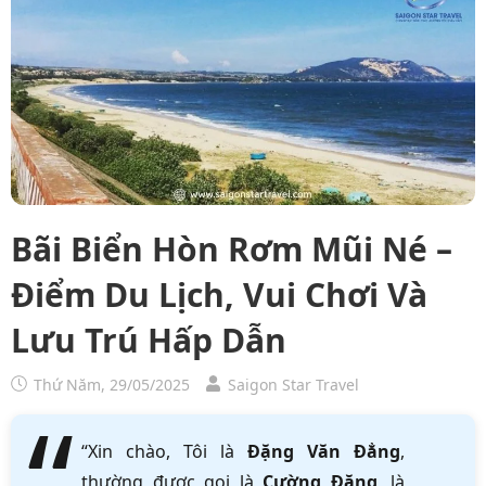
Bãi Biển Hòn Rơm Mũi Né –
Điểm Du Lịch, Vui Chơi Và
Lưu Trú Hấp Dẫn
Thứ Năm, 29/05/2025
Saigon Star Travel
“Xin chào, Tôi là
Đặng Văn Đẳng
,
thường được gọi là
Cường Đặng
, là