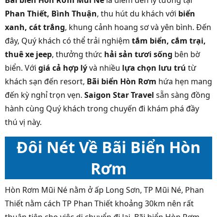
Bãi biển Hòn Rơm Mũi Né
là điểm đến lý tưởng tại
Phan Thiết, Bình Thuận
, thu hút du khách với
biển
xanh, cát trắng
, khung cảnh hoang sơ và yên bình. Đến
đây, Quý khách có thể trải nghiệm
tắm biển, cắm trại,
thuê xe jeep
, thưởng thức
hải sản tươi sống
bên bờ
biển. Với
giá cả hợp lý
và nhiều
lựa chọn lưu trú
từ
khách sạn đến resort,
Bãi biển Hòn Rơm
hứa hẹn mang
đến kỳ nghỉ trọn vẹn.
Saigon Star Travel
sẵn sàng đồng
hành cùng Quý khách trong chuyến đi khám phá đầy
thú vị này.
Đôi Nét Về Bãi Biển Hòn
Rơm
Hòn Rơm Mũi Né nằm ở ấp Long Sơn, TP Mũi Né, Phan
Thiết nằm cách TP Phan Thiết khoảng 30km nên rất