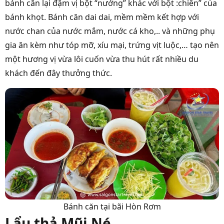
bánh căn lại đậm vị bột “nướng” khác với bột :chiên” của
bánh khọt. Bánh căn dai dai, mềm mềm kết hợp với
nước chan của nước mắm, nước cá kho,.. và những phụ
gia ăn kèm như tóp mỡ, xíu mại, trứng vịt luộc,… tạo nên
một hương vị vừa lôi cuốn vừa thu hút rất nhiều du
khách đến đây thưởng thức.
Bánh căn tại bãi Hòn Rơm
Lẩu thả Mũi Né