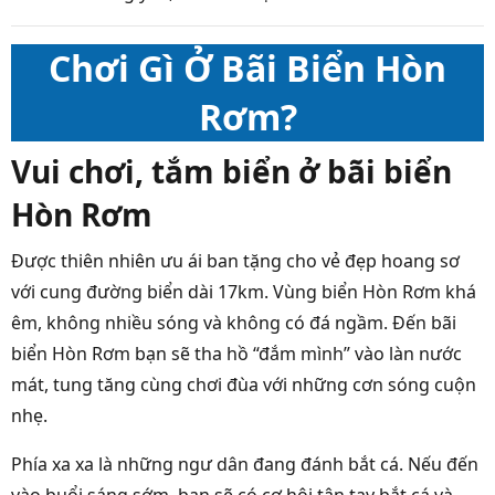
Chơi Gì Ở Bãi Biển Hòn
Rơm?
Vui chơi, tắm biển ở bãi biển
Hòn Rơm
Được thiên nhiên ưu ái ban tặng cho vẻ đẹp hoang sơ
với cung đường biển dài 17km. Vùng biển Hòn Rơm khá
êm, không nhiều sóng và không có đá ngầm. Đến bãi
biển Hòn Rơm bạn sẽ tha hồ “đắm mình” vào làn nước
mát, tung tăng cùng chơi đùa với những cơn sóng cuộn
nhẹ.
Phía xa xa là những ngư dân đang đánh bắt cá. Nếu đến