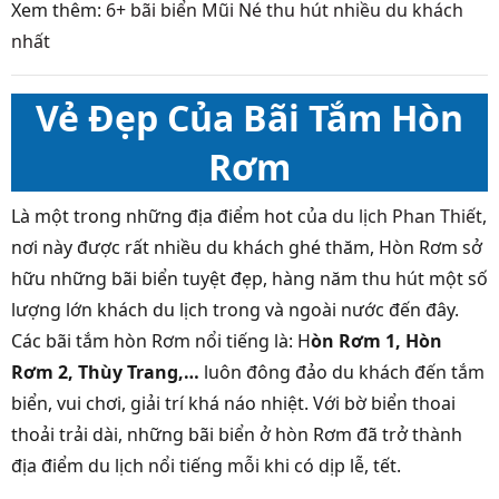
Xem thêm:
6+ bãi biển Mũi Né thu hút nhiều du khách
nhất
Vẻ Đẹp Của Bãi Tắm Hòn
Rơm
Là một trong những địa điểm hot của
du lịch Phan Thiết
,
nơi này được rất nhiều du khách ghé thăm, Hòn Rơm sở
hữu những bãi biển tuyệt đẹp, hàng năm thu hút một số
lượng lớn khách du lịch trong và ngoài nước đến đây.
Các bãi tắm hòn Rơm nổi tiếng là: H
òn Rơm 1, Hòn
Rơm 2, Thùy Trang,…
luôn đông đảo du khách đến tắm
biển, vui chơi, giải trí khá náo nhiệt. Với bờ biển thoai
thoải trải dài, những bãi biển ở hòn Rơm đã trở thành
địa điểm du lịch nổi tiếng mỗi khi có dịp lễ, tết.