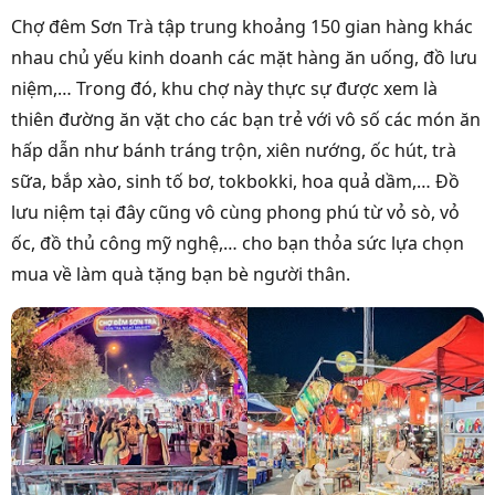
Chợ đêm Sơn Trà tập trung khoảng 150 gian hàng khác
nhau chủ yếu kinh doanh các mặt hàng ăn uống, đồ lưu
niệm,… Trong đó, khu chợ này thực sự được xem là
thiên đường ăn vặt cho các bạn trẻ với vô số các món ăn
hấp dẫn như bánh tráng trộn, xiên nướng, ốc hút, trà
sữa, bắp xào, sinh tố bơ, tokbokki, hoa quả dầm,… Đồ
lưu niệm tại đây cũng vô cùng phong phú từ vỏ sò, vỏ
ốc, đồ thủ công mỹ nghệ,… cho bạn thỏa sức lựa chọn
mua về làm quà tặng bạn bè người thân.