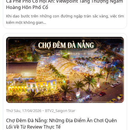
Cà Phê Phố Cổ Hội An: Viewpoint Tầng Thượng Ngắm
Hoàng Hôn Phố Cổ
Khi dạo bước trên những con đường ngập tràn sắc vàng, việc tìm
kiếm một không gian...
-
Thứ Sáu, 17/04/2026
BTV2_Saigon Star
Chợ Đêm Đà Nẵng: Những Địa Điểm Ăn Chơi Quên
Lối Về Từ Review Thực Tế