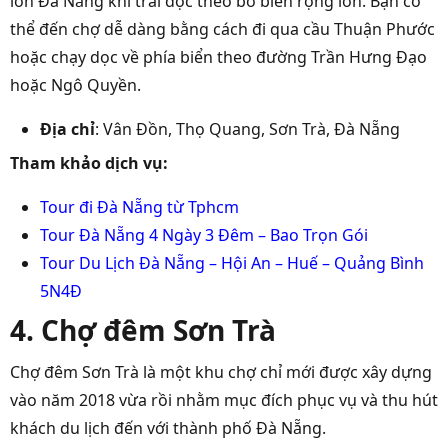
lớn Đà Nẵng
khi trải dọc theo bờ biển rộng lớn. Bạn có
thể đến chợ dễ dàng bằng cách đi qua cầu Thuận Phước
hoặc chạy dọc về phía biển theo đường Trần Hưng Đạo
hoặc Ngô Quyền.
Địa chỉ
: Vân Đồn, Thọ Quang, Sơn Trà, Đà Nẵng
Tham khảo dịch vụ:
Tour đi Đà Nẵng từ Tphcm
Tour Đà Nẵng 4 Ngày 3 Đêm – Bao Trọn Gói
Tour Du Lịch Đà Nẵng – Hội An – Huế – Quảng Bình
5N4Đ
4. Chợ đêm Sơn Trà
Chợ đêm Sơn Trà là một khu chợ chỉ mới được xây dựng
vào năm 2018 vừa rồi nhằm mục đích phục vụ và thu hút
khách du lịch đến với thành phố Đà Nẵng.