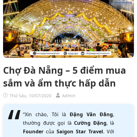
Chợ Đà Nẵng – 5 điểm mua
sắm và ẩm thực hấp dẫn
Thứ Sáu, 10/07/2020
Admin
“Xin chào, Tôi là
Đặng Văn Đẳng
,
thường được gọi là
Cường Đặng
, là
Founder
của
Saigon Star Travel
. Với