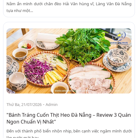
Nằm ẩn mình dưới chân đèo Hải Vân hùng vĩ, Làng Vân Đà Nẵng
tựa như một...
-
Thứ Ba, 21/07/2026
Admin
"Bánh Tráng Cuốn Thịt Heo Đà Nẵng – Review 3 Quán
Ngon Chuẩn Vị Nhất"
Đến với thành phố biển nhộn nhịp, bên cạnh việc ngâm mình dưới
làn nước mát hay...