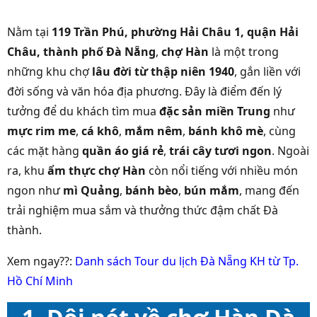
Nằm tại
119 Trần Phú, phường Hải Châu 1, quận Hải
Châu, thành phố Đà Nẵng
,
chợ Hàn
là một trong
những khu chợ
lâu đời từ thập niên 1940
, gắn liền với
đời sống và văn hóa địa phương. Đây là điểm đến lý
tưởng để du khách tìm mua
đặc sản miền Trung
như
mực rim me
,
cá khô
,
mắm nêm
,
bánh khô mè
, cùng
các mặt hàng
quần áo giá rẻ
,
trái cây tươi ngon
. Ngoài
ra, khu
ẩm thực chợ Hàn
còn nổi tiếng với nhiều món
ngon như
mì Quảng
,
bánh bèo
,
bún mắm
, mang đến
trải nghiệm mua sắm và thưởng thức đậm chất Đà
thành.
Xem ngay??:
Danh sách Tour du lịch Đà Nẵng KH từ Tp.
Hồ Chí Minh