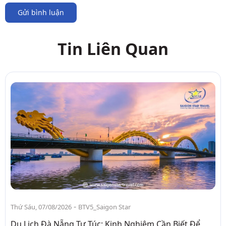
Gửi bình luận
Tin Liên Quan
-
Thứ Sáu, 07/08/2026
BTV5_Saigon Star
Du Lịch Đà Nẵng Tự Túc: Kinh Nghiệm Cần Biết Để