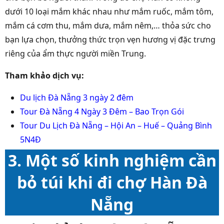
dưới 10 loại mắm khác nhau như mắm ruốc, mắm tôm,
mắm cá cơm thu, mắm dưa, mắm nêm,… thỏa sức cho
bạn lựa chọn, thưởng thức trọn vẹn hương vị đặc trưng
riêng của ẩm thực người miền Trung.
Tham khảo dịch vụ:
Du lịch Đà Nẵng 3 ngày 2 đêm
Tour Đà Nẵng 4 Ngày 3 Đêm – Bao Trọn Gói
Tour Du Lịch Đà Nẵng – Hội An – Huế – Quảng Bình
5N4Đ
3. Một số kinh nghiệm cần
bỏ túi khi đi chợ Hàn Đà
Nẵng