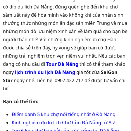
có dịp du lịch Đà Nẵng, đừng quên ghé đến khu chợ
sầm uất này để hòa mình vào không khí của nhân sinh,
thưởng thức những món ăn đặc sản miền Trung và mua
những món đồ lưu niệm xinh xắn về làm quà cho bạn bè
người thân nhé! Với những kinh nghiệm đi chợ Hàn
được chia sẻ trên đây, hy vọng sẽ giúp bạn có được
những trải nghiệm trọn vẹn niềm vui nhất. Nếu các bạn
đang có nhu cầu đi
Tour Đà Nẵng
thì có thể tham khảo
ngay
lịch trình du lịch Đà Nẵng
giá tốt của
SaiGon
Star
ngay nhé. Liên hệ: 0907 422 717 để được tư vấn chi
tiết.
Bạn có thể tìm:
Điểm danh 5 khu chợ nổi tiếng nhất ở Đà Nẵng
Kinh nghiệm đi du lịch Chợ Cồn Đà Nẵng từ A-Z
Top 6 khu chợ bán hải sản tươi sống tại Đà Nẵng