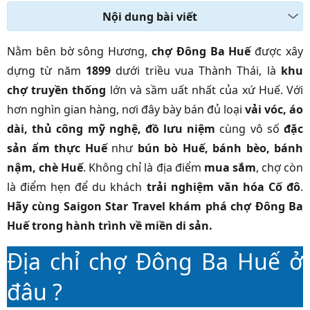
Nội dung bài viết
Nằm bên bờ sông Hương,
chợ Đông Ba Huế
được xây
dựng từ năm
1899
dưới triều vua Thành Thái, là
khu
chợ truyền thống
lớn và sầm uất nhất của xứ Huế. Với
hơn nghìn gian hàng, nơi đây bày bán đủ loại
vải vóc, áo
dài, thủ công mỹ nghệ, đồ lưu niệm
cùng vô số
đặc
sản ẩm thực Huế
như
bún bò Huế, bánh bèo, bánh
nậm, chè Huế
. Không chỉ là địa điểm
mua sắm
, chợ còn
là điểm hẹn để du khách
trải nghiệm văn hóa Cố đô
.
Hãy cùng Saigon Star Travel khám phá chợ Đông Ba
Huế trong hành trình về miền di sản.
Địa chỉ chợ Đông Ba Huế ở
đâu ?