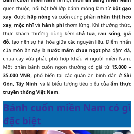
Bánh cuốn miền Nam
là một
món ăn sáng miền Nam
quen thuộc, nổi bật bởi lớp bánh mỏng làm từ
bột gạo
xay
, được
hấp nóng
và cuốn cùng phần
nhân thịt heo
xay
,
mộc nhĩ
và
hành phi
thơm lừng. Khi thưởng thức,
thực khách thường dùng kèm
chả lụa
,
rau sống
,
giá
đỗ
, tạo nên sự hài hòa giữa các nguyên liệu. Điểm nhấn
của món ăn này là
nước mắm chua ngọt
pha đậm đà,
chua cay vừa phải, phù hợp khẩu vị người miền Nam.
Một phần bánh cuốn ngon thường có giá từ
15.000 –
35.000 VNĐ
, phổ biến tại các quán ăn bình dân ở
Sài
Gòn, Tây Ninh
, và là biểu tượng tiêu biểu của
ẩm thực
truyền thống Việt Nam
.
Bánh cuốn miền Nam có gì
đặc biệt