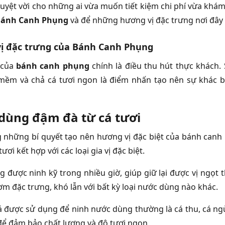
tuyệt vời cho những ai vừa muốn tiết kiệm chi phí vừa kh
ánh Canh Phụng
và để những hương vị đặc trưng nơi đây
ị đặc trưng của Bánh Canh Phụng
 của
bánh canh phụng
chính là điều thu hút thực khách
mềm và chả cá tươi ngon là điểm nhấn tạo nên sự khác 
dùng đậm đà từ cá tươi
 những bí quyết tạo nên hương vị đặc biệt của bánh can
ươi kết hợp với các loại gia vị đặc biệt.
 được ninh kỹ trong nhiều giờ, giúp giữ lại được vị ngọt 
m đặc trưng, khó lẫn với bất kỳ loại nước dùng nào khác.
cá được sử dụng để ninh nước dùng thường là cá thu, cá ng
để đảm bảo chất lượng và độ tươi ngon.