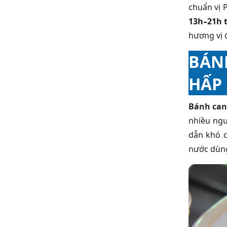
chuẩn vị 
13h–21h t
hương vị 
BÁN
HẤP
Bánh can
nhiều ngư
dẫn khó c
nước dùng