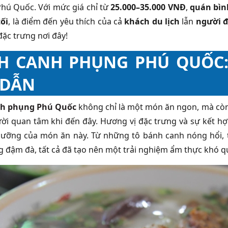
Phú Quốc. Với mức giá chỉ từ
25.000–35.000 VNĐ
,
quán bìn
ối
, là điểm đến yêu thích của cả
khách du lịch
lẫn
người 
đặc trưng nơi đây!
H CANH PHỤNG PHÚ QUỐC:
 DẪN
h phụng Phú Quốc
không chỉ là một món ăn ngon, mà còn
ời quan tâm khi đến đây. Hương vị đặc trưng và sự kết hợ
ưỡng của món ăn này. Từ những tô bánh canh nóng hổi, 
 đậm đà, tất cả đã tạo nên một trải nghiệm ẩm thực khó qu