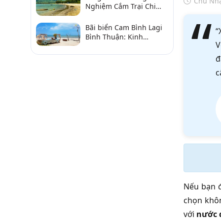
Chủ Nhậ
Nghiệm Cắm Trại Chi
Tiết Từ A–Z
Bãi biển Cam Bình Lagi
“
Bình Thuận: Kinh
V
nghiệm đi chơi, ăn hải
sản, điểm gần
đ
c
Nếu bạn 
chọn khôn
với
nước 