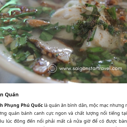
in Quán
h Phụng Phú Quốc
l
à quán ăn bình dân
,
mộc mạc nhưng rấ
ng quán bánh canh cực ngon và chất lượng nổi tiếng tạ
iều lúc đông đến nổi
phải mất cả nửa giờ để có được bàn