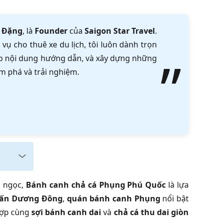
 Đặng
, là
Founder
của
Saigon Star Travel
.
vụ cho thuê xe du lịch, tôi luôn dành trọn
tập nội dung hướng dẫn, và xây dựng những
m phá và trải nghiệm.
o ngọc,
Bánh canh chả cá Phụng Phú Quốc
là lựa
trấn Dương Đông
,
quán bánh canh Phụng
nổi bật
hợp cùng
sợi bánh canh dai
và
chả cá thu dai giòn