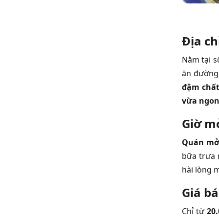
Địa ch
Nằm tại 
ăn đường 
đậm chất
vừa ngon
Giờ m
Quán mở 
bữa trưa 
hài lòng 
Giá b
Chỉ từ
20