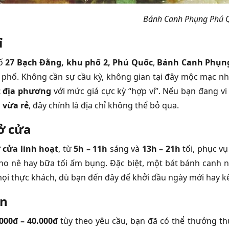
Bánh Canh Phụng Phú 
ỉ
số
27 Bạch Đằng, khu phố 2, Phú Quốc
,
Bánh Canh Phụn
phố. Không cần sự cầu kỳ, không gian tại đây mộc mạc 
 địa phương
với mức giá cực kỳ “hợp ví”. Nếu bạn đang v
 vừa rẻ
, đây chính là địa chỉ không thể bỏ qua.
ở cửa
cửa linh hoạt
, từ
5h – 11h
sáng và
13h – 21h
tối, phục v
no nê hay bữa tối ấm bụng. Đặc biệt, một bát bánh canh
mọi thực khách, dù bạn đến đây để khởi đầu ngày mới hay kế
án
.000đ – 40.000đ
tùy theo yêu cầu, bạn đã có thể thưởng th