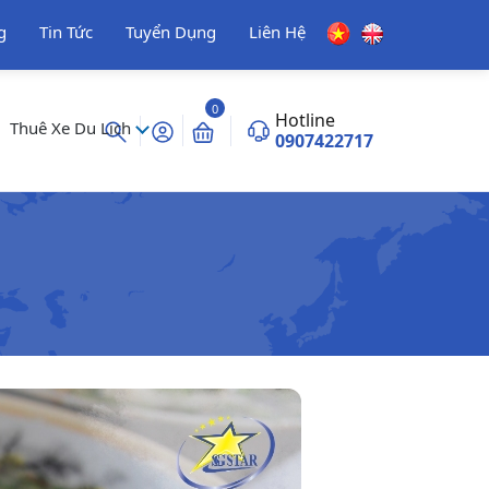
g
Tin Tức
Tuyển Dụng
Liên Hệ
0
Hotline
Thuê Xe Du Lịch
0907422717