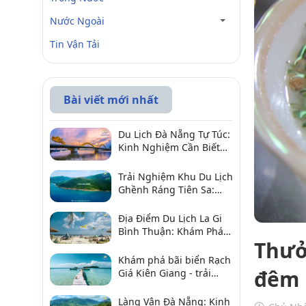
Nước Ngoài
Tin Vận Tải
Bài viết mới nhất
Du Lịch Đà Nẵng Tự Túc:
Kinh Nghiệm Cần Biết
Để Trải Nghiệm Tuyệt
Vời
Trải Nghiệm Khu Du Lịch
Ghềnh Ráng Tiên Sa:
Điểm Đến Không Thể Bỏ
Qua
Địa Điểm Du Lịch La Gi
Bình Thuận: Khám Phá 6
Thưở
Điểm Đến Đáng Ghé
2026
Khám phá bãi biển Rạch
đêm 
Giá Kiên Giang - trải
nghiệm biển hấp dẫn
Làng Vân Đà Nẵng: Kinh