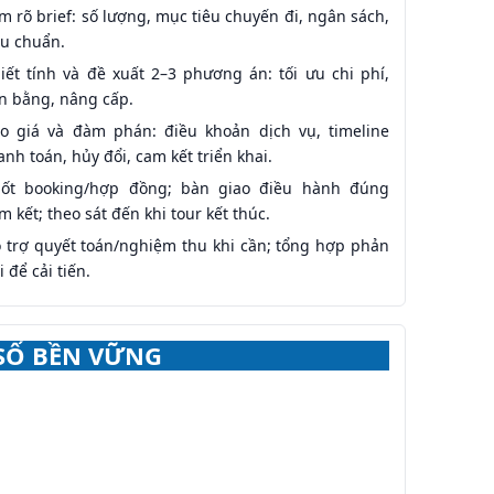
m rõ brief: số lượng, mục tiêu chuyến đi, ngân sách,
êu chuẩn.
iết tính và đề xuất 2–3 phương án: tối ưu chi phí,
n bằng, nâng cấp.
o giá và đàm phán: điều khoản dịch vụ, timeline
anh toán, hủy đổi, cam kết triển khai.
ốt booking/hợp đồng; bàn giao điều hành đúng
m kết; theo sát đến khi tour kết thúc.
 trợ quyết toán/nghiệm thu khi cần; tổng hợp phản
i để cải tiến.
 SỐ BỀN VỮNG