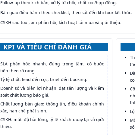
Follow-up theo kịch bản, xử lý từ chối, chốt cọc/hợp đồng.
Bàn giao điều hành theo checklist, theo sát đến khi tour kết thúc.
CSKH sau tour, xin phản hồi, kích hoạt tái mua và giới thiệu.
KPI VÀ TIÊU CHÍ ĐÁNH GIÁ
Th
SLA phản hồi: nhanh, đúng trọng tâm, có bước
th
tiếp theo rõ ràng.
Đà
Tỷ lệ chốt: lead đến cọc; brief đến booking.
cọ
Doanh số và biên lợi nhuận: đạt sản lượng và kiểm
Cô
soát chất lượng báo giá.
nh
fo
Chất lượng bàn giao: thông tin, điều khoản chính
xác, hạn chế phát sinh.
Lộ
CSKH: mức độ hài lòng, tỷ lệ khách quay lại và giới
Mô
thiệu.
số