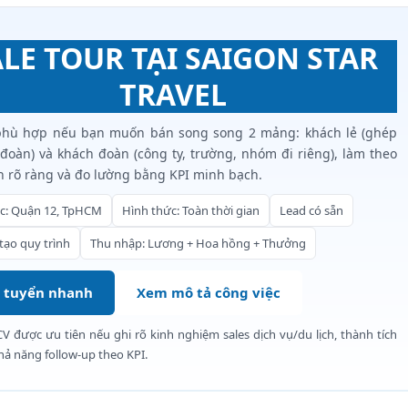
ALE TOUR TẠI SAIGON STAR
TRAVEL
 phù hợp nếu bạn muốn bán song song 2 mảng: khách lẻ (ghép
đoàn) và khách đoàn (công ty, trường, nhóm đi riêng), làm theo
h rõ ràng và đo lường bằng KPI minh bạch.
ệc: Quận 12, TpHCM
Hình thức: Toàn thời gian
Lead có sẵn
tạo quy trình
Thu nhập: Lương + Hoa hồng + Thưởng
 tuyển nhanh
Xem mô tả công việc
CV được ưu tiên nếu ghi rõ kinh nghiệm sales dịch vụ/du lịch, thành tích
hả năng follow-up theo KPI.