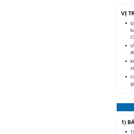
VỊ T
Q
b
C
Ư
đ
K
s
C
g
1) B
T