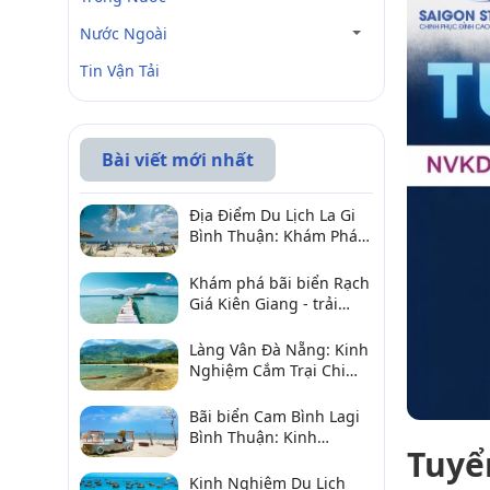
Nước Ngoài
Tin Vận Tải
Bài viết mới nhất
Địa Điểm Du Lịch La Gi
Bình Thuận: Khám Phá 6
Điểm Đến Đáng Ghé
2026
Khám phá bãi biển Rạch
Giá Kiên Giang - trải
nghiệm biển hấp dẫn
Làng Vân Đà Nẵng: Kinh
Nghiệm Cắm Trại Chi
Tiết Từ A–Z
Bãi biển Cam Bình Lagi
Bình Thuận: Kinh
Tuyể
nghiệm đi chơi, ăn hải
sản, điểm gần
Kinh Nghiệm Du Lịch