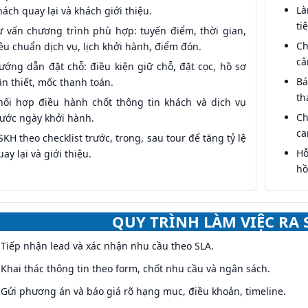
Là
hách quay lại và khách giới thiệu.
ti
ư vấn chương trình phù hợp: tuyến điểm, thời gian,
Ch
iêu chuẩn dịch vụ, lịch khởi hành, điểm đón.
câ
ướng dẫn đặt chỗ: điều kiện giữ chỗ, đặt cọc, hồ sơ
Bá
ần thiết, mốc thanh toán.
th
hối hợp điều hành chốt thông tin khách và dịch vụ
Ch
rước ngày khởi hành.
ca
SKH theo checklist trước, trong, sau tour để tăng tỷ lệ
Hỗ
uay lại và giới thiệu.
hồ
QUY TRÌNH LÀM VIỆC RA
Tiếp nhận lead và xác nhận nhu cầu theo SLA.
Khai thác thông tin theo form, chốt nhu cầu và ngân sách.
Gửi phương án và báo giá rõ hạng mục, điều khoản, timeline.