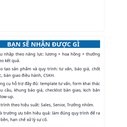
BẠN SẼ NHẬN ĐƯỢC GÌ
u nhập theo năng lực: lương + hoa hồng + thưởng
eo kết quả.
o tạo sản phẩm và quy trình: tư vấn, báo giá, chốt
c, bàn giao điều hành, CSKH.
ng cụ hỗ trợ đầy đủ: template tư vấn, form khai thác
u cầu, khung báo giá, checklist bàn giao, kịch bản
llow-up.
 trình theo hiệu suất: Sales, Senior, Trưởng nhóm.
i trường ưu tiên hiệu quả: làm đúng quy trình để ra
 bền, hạn chế xử lý sự cố.