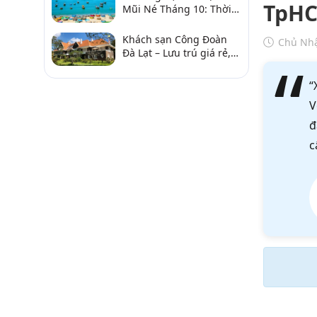
TpH
Mũi Né Tháng 10: Thời
Tiết & Chơi Gì?
Khách sạn Công Đoàn
Chủ Nhậ
Đà Lạt – Lưu trú giá rẻ,
gần chợ và hồ Xuân
Hương
“
V
đ
c