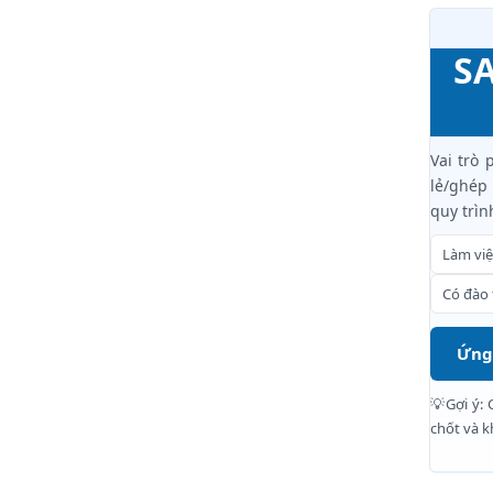
S
Vai trò
lẻ/ghép 
quy trìn
Làm vi
Có đào 
Ứng
💡Gợi ý: 
chốt và k