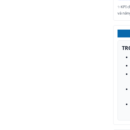
✨KPI c
và năng
TR