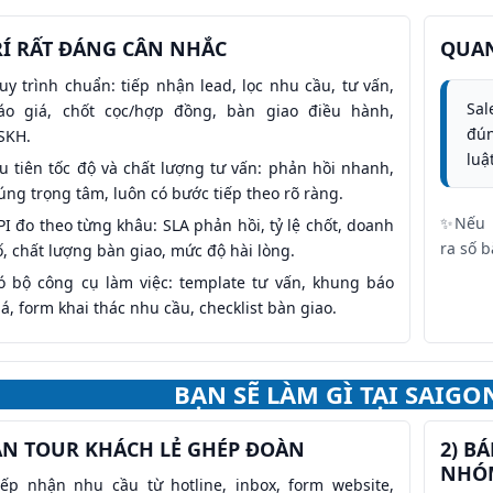
RÍ RẤT ĐÁNG CÂN NHẮC
QUAN
uy trình chuẩn: tiếp nhận lead, lọc nhu cầu, tư vấn,
Sal
áo giá, chốt cọc/hợp đồng, bàn giao điều hành,
đún
SKH.
luậ
u tiên tốc độ và chất lượng tư vấn: phản hồi nhanh,
úng trọng tâm, luôn có bước tiếp theo rõ ràng.
✨Nếu b
PI đo theo từng khâu: SLA phản hồi, tỷ lệ chốt, doanh
ra số b
ố, chất lượng bàn giao, mức độ hài lòng.
ó bộ công cụ làm việc: template tư vấn, khung báo
iá, form khai thác nhu cầu, checklist bàn giao.
BẠN SẼ LÀM GÌ TẠI SAIGO
ÁN TOUR KHÁCH LẺ GHÉP ĐOÀN
2) B
NHÓM
iếp nhận nhu cầu từ hotline, inbox, form website,