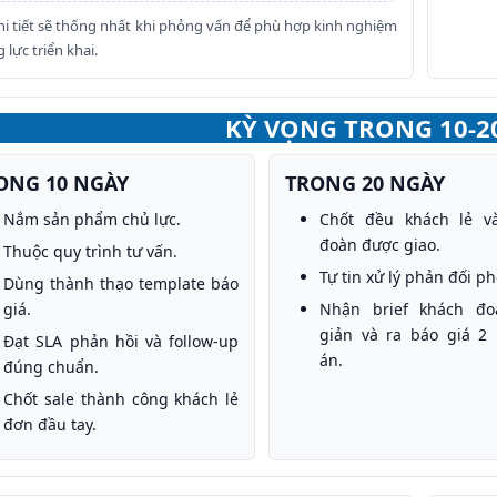
hi tiết sẽ thống nhất khi phỏng vấn để phù hợp kinh nghiệm
 lực triển khai.
KỲ VỌNG TRONG 10-2
ONG 10 NGÀY
TRONG 20 NGÀY
Nắm sản phẩm chủ lực.
Chốt đều khách lẻ v
đoàn được giao.
Thuộc quy trình tư vấn.
Tự tin xử lý phản đối ph
Dùng thành thạo template báo
giá.
Nhận brief khách đ
giản và ra báo giá 2
Đạt SLA phản hồi và follow-up
án.
đúng chuẩn.
Chốt sale thành công khách lẻ
đơn đầu tay.