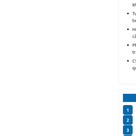
k
T
t
H
c
P
t
C
q