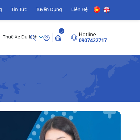
g
Tin Tức
Tuyển Dụng
Liên Hệ
0
Hotline
Thuê Xe Du Lịch
0907422717