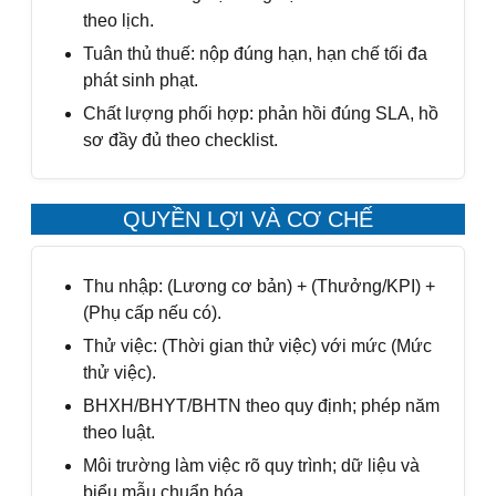
theo lịch.
Tuân thủ thuế: nộp đúng hạn, hạn chế tối đa
phát sinh phạt.
Chất lượng phối hợp: phản hồi đúng SLA, hồ
sơ đầy đủ theo checklist.
QUYỀN LỢI VÀ CƠ CHẾ
Thu nhập: (Lương cơ bản) + (Thưởng/KPI) +
(Phụ cấp nếu có).
Thử việc: (Thời gian thử việc) với mức (Mức
thử việc).
BHXH/BHYT/BHTN theo quy định; phép năm
theo luật.
Môi trường làm việc rõ quy trình; dữ liệu và
biểu mẫu chuẩn hóa.