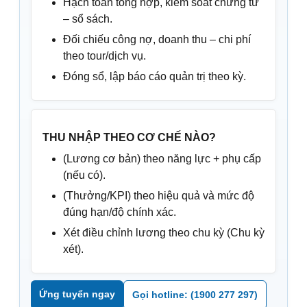
Hạch toán tổng hợp, kiểm soát chứng từ
– sổ sách.
Đối chiếu công nợ, doanh thu – chi phí
theo tour/dịch vụ.
Đóng sổ, lập báo cáo quản trị theo kỳ.
THU NHẬP THEO CƠ CHẾ NÀO?
(Lương cơ bản) theo năng lực + phụ cấp
(nếu có).
(Thưởng/KPI) theo hiệu quả và mức độ
đúng hạn/độ chính xác.
Xét điều chỉnh lương theo chu kỳ (Chu kỳ
xét).
Ứng tuyển ngay
Gọi hotline: (1900 277 297)