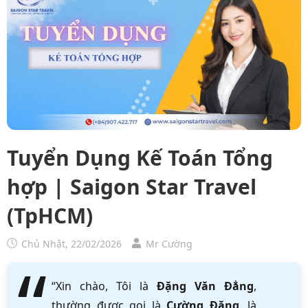
Tuyển Dụng Kế Toán Tổng
hợp | Saigon Star Travel
(TpHCM)
Chủ Nhật, 22/02/2026
Mr Cường
“Xin chào, Tôi là
Đặng Văn Đẳng
,
thường được gọi là
Cường Đặng
, là