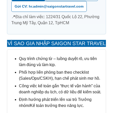
Gửi CV: hr.admin@saigonstartravel.com
📍Địa chỉ làm việc: 1224/31 Quốc Lộ 22, Phường
Trung Mỹ Tây, Quận 12, TpHCM
VÌ SAO GIA NHẬP SAIGON STAR TRAVEL
Quy trình chứng từ – luồng duyệt rõ, ưu tiên
làm đúng và làm kịp.
Phối hợp liên phòng ban theo checklist
(Sales/Ops/CSKH), hạn chế phát sinh mơ hồ.
Công việc kế toán gắn “thực tế vận hành” của
doanh nghiệp du lịch, có dữ liệu để kiểm soát.
Định hướng phát triển lên vai trò Trưởng
nhóm/Kế toán trưởng theo năng lực.