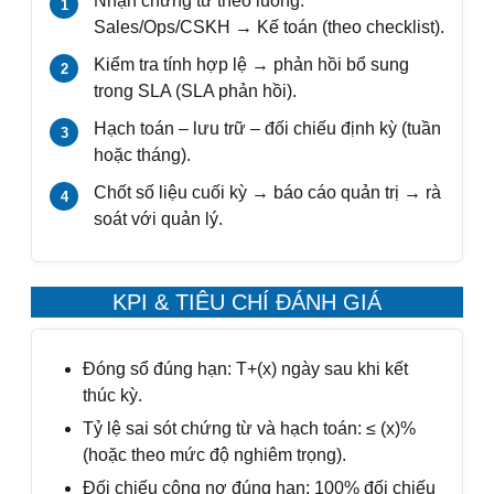
Nhận chứng từ theo luồng:
Sales/Ops/CSKH → Kế toán (theo checklist).
Kiểm tra tính hợp lệ → phản hồi bổ sung
trong SLA (SLA phản hồi).
Hạch toán – lưu trữ – đối chiếu định kỳ (tuần
hoặc tháng).
Chốt số liệu cuối kỳ → báo cáo quản trị → rà
soát với quản lý.
KPI & TIÊU CHÍ ĐÁNH GIÁ
Đóng sổ đúng hạn: T+(x) ngày sau khi kết
thúc kỳ.
Tỷ lệ sai sót chứng từ và hạch toán: ≤ (x)%
(hoặc theo mức độ nghiêm trọng).
Đối chiếu công nợ đúng hạn: 100% đối chiếu