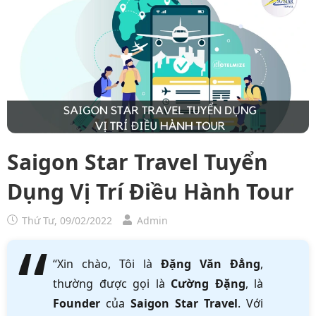
Saigon Star Travel Tuyển
Dụng Vị Trí Điều Hành Tour
Thứ Tư, 09/02/2022
Admin
“Xin chào, Tôi là
Đặng Văn Đẳng
,
thường được gọi là
Cường Đặng
, là
Founder
của
Saigon Star Travel
. Với