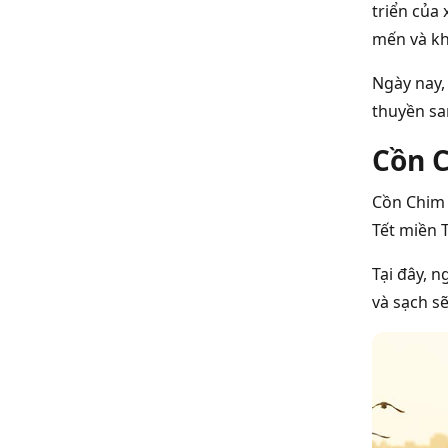
triển của
mến và kh
Ngày nay,
thuyền sa
Cồn C
Cồn Chim 
Tết miền 
Tại đây, n
và sạch s