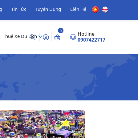
g
Tin Tức
Tuyển Dụng
Liên Hệ
0
Hotline
Thuê Xe Du Lịch
0907422717