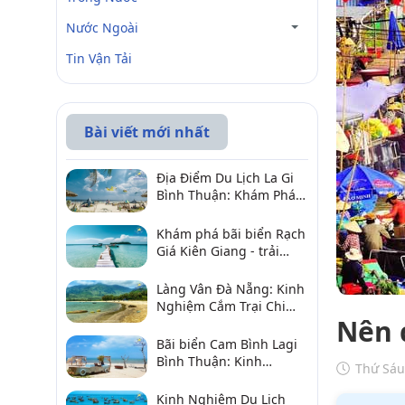
Nước Ngoài
Tin Vận Tải
Bài viết mới nhất
Địa Điểm Du Lịch La Gi
Bình Thuận: Khám Phá 6
Điểm Đến Đáng Ghé
2026
Khám phá bãi biển Rạch
Giá Kiên Giang - trải
nghiệm biển hấp dẫn
Làng Vân Đà Nẵng: Kinh
Nghiệm Cắm Trại Chi
Nên 
Tiết Từ A–Z
Bãi biển Cam Bình Lagi
Bình Thuận: Kinh
Thứ Sáu
nghiệm đi chơi, ăn hải
sản, điểm gần
Kinh Nghiệm Du Lịch