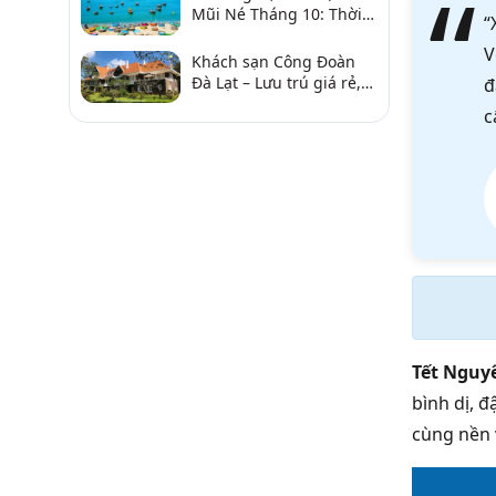
Mũi Né Tháng 10: Thời
“
Tiết & Chơi Gì?
V
Khách sạn Công Đoàn
Đà Lạt – Lưu trú giá rẻ,
đ
gần chợ và hồ Xuân
c
Hương
Tết Nguy
bình dị, 
cùng nền 