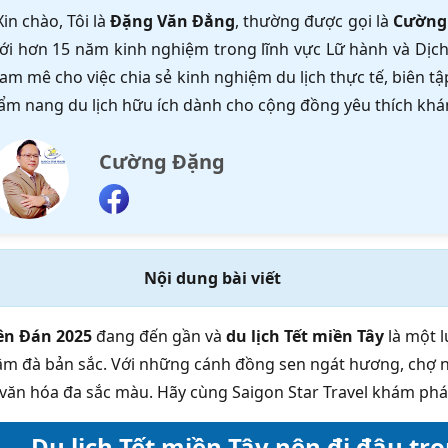
Xin chào, Tôi là
Đặng Văn Đẳng
, thường được gọi là
Cường
ới hơn 15 năm kinh nghiệm trong lĩnh vực Lữ hành và Dịch 
am mê cho việc chia sẻ kinh nghiệm du lịch thực tế, biên 
ẩm nang du lịch hữu ích dành cho cộng đồng yêu thích khá
Cường Đặng
Nội dung bài viết
ên Đán 2025
đang đến gần và
du lịch Tết miền Tây
là một l
đậm đà bản sắc. Với những cánh đồng sen ngát hương, chợ
văn hóa đa sắc màu. Hãy cùng Saigon Star Travel khám ph
Du lịch Tết miền Tây nên đi đâu tr