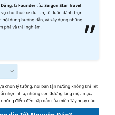
 Đặng
, là
Founder
của
Saigon Star Travel
.
vụ cho thuê xe du lịch, tôi luôn dành trọn
tập nội dung hướng dẫn, và xây dựng những
m phá và trải nghiệm.
ựa chọn lý tưởng, nơi bạn tận hưởng không khí Tết
 nổi nhộn nhịp, những con đường làng mộc mạc,
á những điểm đến hấp dẫn của miền Tây ngay nào.
ong dịp Tết Nguyên Đán?