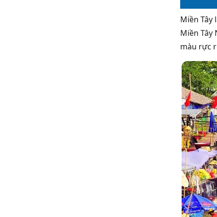
Miền Tây 
Miền Tây
N
màu rực r