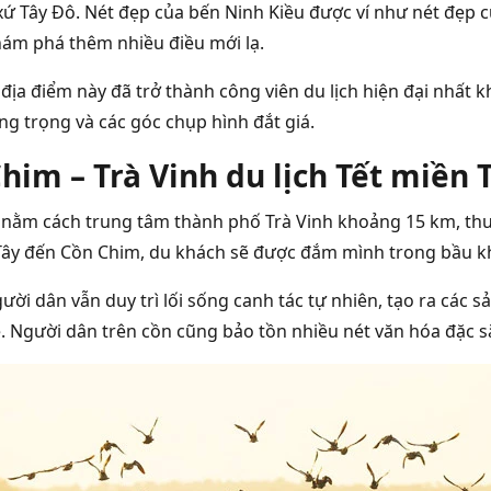
 xứ Tây Đô. Nét đẹp của bến Ninh Kiều được ví như nét đẹp c
ám phá thêm nhiều điều mới lạ.
 địa điểm này đã trở thành công viên du lịch hiện đại nhất
ng trọng và các góc chụp hình đắt giá.
him – Trà Vinh du lịch Tết miền 
nằm cách trung tâm thành phố Trà Vinh khoảng 15 km, thuộ
Tây đến Cồn Chim, du khách sẽ được đắm mình trong bầu khô
gười dân vẫn duy trì lối sống canh tác tự nhiên, tạo ra các 
ẽ. Người dân trên cồn cũng bảo tồn nhiều nét văn hóa đặc 