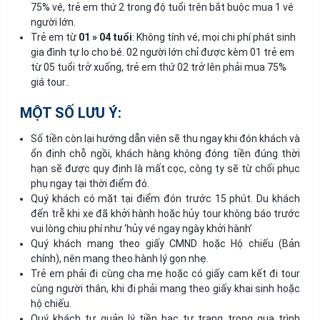
75% vé, trẻ em thứ 2 trong độ tuổi trên bắt buộc mua 1 vé
người lớn.
Trẻ em từ
01 » 04 tuổi
: Không tính vé, mọi chi phí phát sinh
gia đình tự lo cho bé. 02 người lớn chỉ được kèm 01 trẻ em
từ 05 tuổi trở xuống, trẻ em thứ 02 trở lên phải mua 75%
giá tour..
MỘT SỐ LƯU Ý:
Số tiền còn lại hướng dẫn viên sẽ thu ngay khi đón khách và
ổn định chỗ ngồi, khách hàng không đóng tiền đúng thời
hạn sẽ được quy định là mất cọc, công ty sẽ từ chối phục
phụ ngay tại thời điểm đó.
Quý khách có mặt tại điểm đón trước 15 phút. Du khách
đến trễ khi xe đã khởi hành hoặc hủy tour không báo trước
vui lòng chịu phí như ‘hủy vé ngay ngày khởi hành’
Quý khách mang theo giấy CMND hoặc Hộ chiếu (Bản
chính), nên mang theo hành lý gọn nhẹ.
Trẻ em phải đi cùng cha mẹ hoặc có giấy cam kết đi tour
cùng người thân, khi đi phải mang theo giấy khai sinh hoặc
hộ chiếu.
Quý khách tự quản lý tiền bạc tư trang trong qua trình