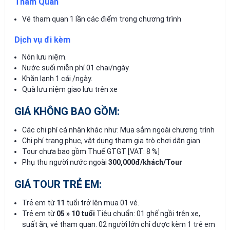
Tham Quan
Vé tham quan 1 lần các điểm trong chương trình
Dịch vụ đi kèm
Nón lưu niệm.
Nước suối miễn phí 01 chai/ngày.
Khăn lạnh 1 cái /ngày.
Quà lưu niệm giao lưu trên xe
GIÁ KHÔNG BAO GỒM:
Các chi phí cá nhân khác như: Mua sắm ngoài chương trình
Chi phí trang phục, vật dụng tham gia trò chơi dân gian
Tour chưa bao gồm Thuế GTGT [VAT: 8 %]
Phụ thu người nước ngoài
300,000đ/khách/Tour
GIÁ TOUR TRẺ EM:
Trẻ em từ
11
tuổi trở lên mua 01 vé.
Trẻ em từ
0
5
»
10
tuổ
i
Tiêu chuẩn: 01 ghế ngồi trên xe,
suất ăn, vé tham quan. 02 người lớn chỉ được kèm 1 trẻ em