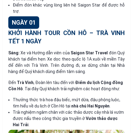
Điểm đón khác vùng lòng liên hệ Saigon Star để được hỗ
trợ.
NGÀY 01
KHỞI HÀNH TOUR CỒN HÔ – TRÀ VINH
TẾT 1 NGÀY
Sáng:
Xe và Hướng dẫn viên của
Saigon Star Travel
đón Quý
khách tại điểm hẹn. Xe dọc theo quốc lộ 1A xuôi về miền Tây
để đến với Trà Vinh. Trên đường đi, xe dừng chân tại Nhà
hàng để
Quý khách dùng điểm tâm sáng.
Đến
Trà Vinh
, Đoàn lên tàu đến với
Điểm du lịch Cộng đồng
Cồn Hô
. Tại đây Quý khách trải nghiệm các hoạt động như:
Thưởng thức trà hoa đậu biếc, mứt dừa, đậu phộng luộc,
tìm hiểu về du lịch ở Cồn Hô tại
nhà chú Hai Nguyên
.
Trải nghiệm ngâm chân với các thảo dược cây nhà lá vườn
được nấu theo công thức gia truyền ở
Vườn thảo dược
Hai Trải
.