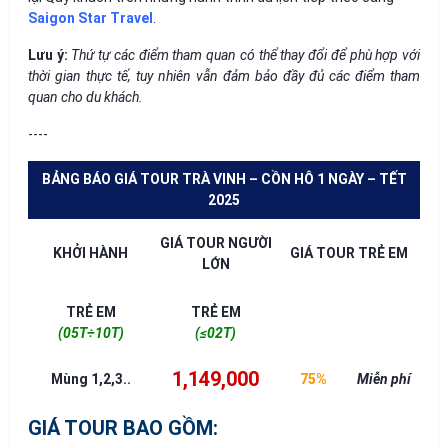
Saigon Star Travel
.
Lưu ý
:
Thứ tự các điểm tham quan có thể thay đổi để phù hợp với
thời gian thực tế, tuy nhiên vẫn đảm bảo đầy đủ các điểm tham
quan cho du khách.
----
BẢNG BÁO GIÁ TOUR TRÀ VINH – CỒN HÔ 1 NGÀY – TẾT
2025
GIÁ TOUR NGƯỜI
KHỞI HÀNH
GIÁ TOUR TRẺ EM
LỚN
TRẺ EM
TRẺ EM
(05T÷10T)
(≤02T)
1,149,000
Mùng 1,2,3..
75%
Miễn phí
GIÁ TOUR BAO GỒM: