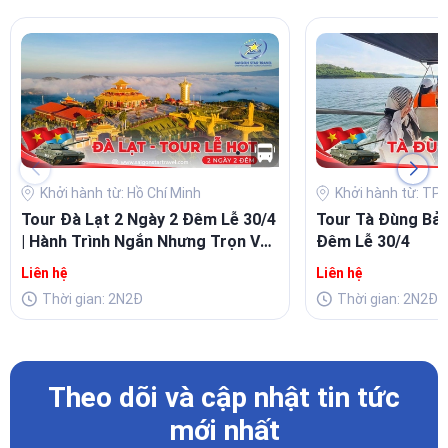
Khởi hành từ: Hồ Chí Minh
Khởi hành từ: TP 
Tour Đà Lạt 2 Ngày 2 Đêm Lễ 30/4
Tour Tà Đùng Bảo
| Hành Trình Ngắn Nhưng Trọn Vẹn
Đêm Lễ 30/4
Trải Nghiệm Cho Kỳ Nghỉ Lễ
Liên hệ
Liên hệ
Thời gian: 2N2Đ
Thời gian: 2N2Đ
Theo dõi và cập nhật tin tức
mới nhất