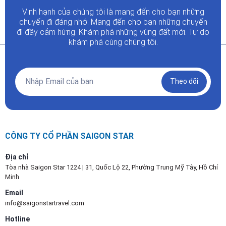
Vinh hạnh của chúng tôi là mang đến cho bạn những
chuyến đi đáng nhớ. Mang đến cho bạn những chuyến
đi đầy
cảm hứng. Khám phá những vùng đất mới. Tự do
khám phá cùng chúng tôi.
Theo dõi
CÔNG TY CỔ PHẦN SAIGON STAR
Địa chỉ
Tòa nhà Saigon Star 1224 | 31, Quốc Lộ 22, Phường Trung Mỹ Tây, Hồ Chí
Minh
Email
info@saigonstartravel.com
Hotline