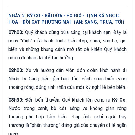
NGÀY 2: KỲ CO - BÃI DỨA - EO GIÓ - TỊNH XÁ NGỌC
HÒA - ĐỒI CÁT PHƯƠNG MAI | (ĂN: SÁNG, TRƯA, TỐI)
07h00:
Quý khách dùng bữa sáng tại khách sạn. Đây là
ngày “đinh” của hành trình: biển đẹp, cano, san hô, gió
biển và những khung cảnh mở rất dễ khiến Quý khách
muốn đi chậm lại để tận hưởng.
08h00:
Xe và hướng dẫn viên đón đoàn khởi hành đi
Nhơn Lý. Càng tiến gần bán đảo, cảnh quan biển càng
thoáng rộng, đúng tinh thần của một kỳ nghỉ lễ bên biển.
08h30:
Đến bến thuyền, Quý khách lên cano ra
Kỳ Co
.
Nước trong xanh, bờ cát sáng và không gian rộng
thoáng phù hợp tắm biển, chụp ảnh, nghỉ ngơi. Đây
thường là “phần thưởng” đáng giá của chuyến đi lễ ngắn
ngày.