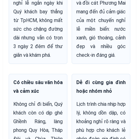
nghỉ lễ ngắn ngày khi
và đồi cát Phương Mai
Quý khách bay thẳng
mang đến đủ cảm giác
từ TpHCM, không mất
của một chuyến nghỉ
sức cho chặng đường
lễ miền biển: nước
dài nhưng vẫn có trọn
xanh, gió thoáng, cảnh
3 ngày 2 đêm để thư
đẹp và nhiều góc
giãn và khám phá.
check-in đáng giá.
Có chiều sâu văn hóa
Dễ đi cùng gia đình
và cảm xúc
hoặc nhóm nhỏ
Không chỉ đi biển, Quý
Lịch trình chia nhịp hợp
khách còn có dịp ghé
lý, không dồn dập, có
Ghềnh Ráng, làng
khoảng nghỉ rõ ràng và
phong Quy Hòa, Tháp
phù hợp cho khách lẻ
Đôi và Chùa Thiên
ghép đoàn, gia đình có