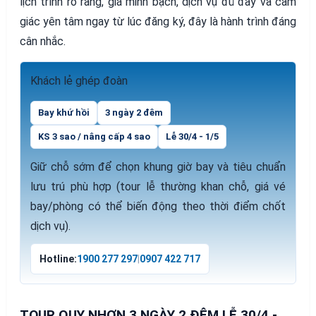
lịch trình rõ ràng, giá minh bạch, dịch vụ đủ đầy và cảm
giác yên tâm ngay từ lúc đăng ký, đây là hành trình đáng
cân nhắc.
Khách lẻ ghép đoàn
Bay khứ hồi
3 ngày 2 đêm
KS 3 sao / nâng cấp 4 sao
Lễ 30/4 - 1/5
Giữ chỗ sớm để chọn khung giờ bay và tiêu chuẩn
lưu trú phù hợp (tour lễ thường khan chỗ, giá vé
bay/phòng có thể biến động theo thời điểm chốt
dịch vụ).
Hotline:
1900 277 297
|
0907 422 717
TOUR QUY NHƠN 3 NGÀY 2 ĐÊM LỄ 30/4 -