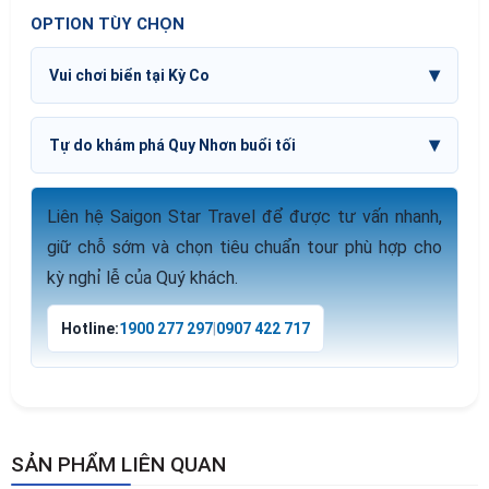
OPTION TÙY CHỌN
Vui chơi biển tại Kỳ Co
Tự do khám phá Quy Nhơn buổi tối
Liên hệ Saigon Star Travel để được tư vấn nhanh,
giữ chỗ sớm và chọn tiêu chuẩn tour phù hợp cho
kỳ nghỉ lễ của Quý khách.
Hotline:
1900 277 297
|
0907 422 717
SẢN PHẨM LIÊN QUAN