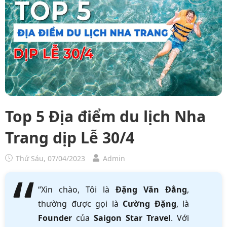
Top 5 Địa điểm du lịch Nha
Trang dịp Lễ 30/4
Thứ Sáu, 07/04/2023
Admin
“Xin chào, Tôi là
Đặng Văn Đẳng
,
thường được gọi là
Cường Đặng
, là
Founder
của
Saigon Star Travel
. Với