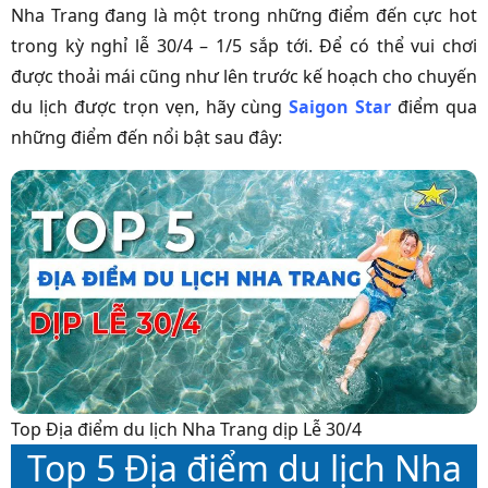
Nha Trang đang là một trong những điểm đến cực hot
trong kỳ nghỉ lễ 30/4 – 1/5 sắp tới. Để có thể vui chơi
được thoải mái cũng như lên trước kế hoạch cho chuyến
du lịch được trọn vẹn, hãy cùng
Saigon Star
điểm qua
những điểm đến nổi bật sau đây:
Top Địa điểm du lịch Nha Trang dịp Lễ 30/4
Top 5 Địa điểm du lịch Nha