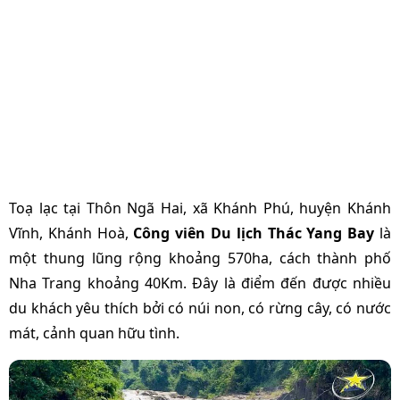
Toạ lạc tại Thôn Ngã Hai, xã Khánh Phú, huyện Khánh
Vĩnh, Khánh Hoà,
Công viên Du lịch Thác Yang Bay
là
một thung lũng rộng khoảng 570ha, cách thành phố
Nha Trang khoảng 40Km. Đây là điểm đến được nhiều
du khách yêu thích bởi có núi non, có rừng cây, có nước
mát, cảnh quan hữu tình.