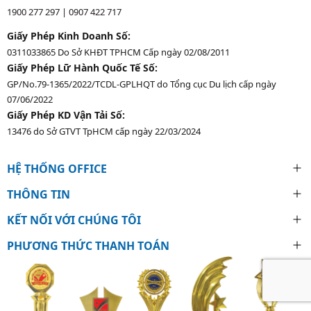
1900 277 297
|
0907 422 717
Giấy Phép Kinh Doanh Số:
0311033865 Do Sở KHĐT TPHCM Cấp ngày 02/08/2011
Giấy Phép Lữ Hành Quốc Tế Số:
GP/No.79-1365/2022/TCDL-GPLHQT do Tổng cục Du lịch cấp ngày
07/06/2022
Giấy Phép KD Vận Tải Số:
13476 do Sở GTVT TpHCM cấp ngày 22/03/2024
HỆ THỐNG OFFICE
THÔNG TIN
KẾT NỐI VỚI CHÚNG TÔI
PHƯƠNG THỨC THANH TOÁN