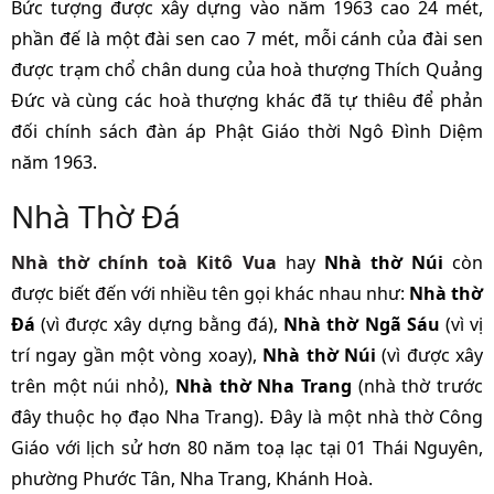
Bức tượng được xây dựng vào năm 1963 cao 24 mét,
phần đế là một đài sen cao 7 mét, mỗi cánh của đài sen
được trạm chổ chân dung của hoà thượng Thích Quảng
Đức và cùng các hoà thượng khác đã tự thiêu để phản
đối chính sách đàn áp Phật Giáo thời Ngô Đình Diệm
năm 1963.
Nhà Thờ Đá
Nhà thờ chính toà Kitô Vua
hay
Nhà thờ Núi
còn
được biết đến với nhiều tên gọi khác nhau như:
Nhà thờ
Đá
(vì được xây dựng bằng đá),
Nhà thờ Ngã Sáu
(vì vị
trí ngay gần một vòng xoay),
Nhà thờ Núi
(vì được xây
trên một núi nhỏ),
Nhà thờ Nha Trang
(nhà thờ trước
đây thuộc họ đạo Nha Trang). Đây là một nhà thờ Công
Giáo với lịch sử hơn 80 năm toạ lạc tại 01 Thái Nguyên,
phường Phước Tân, Nha Trang, Khánh Hoà.