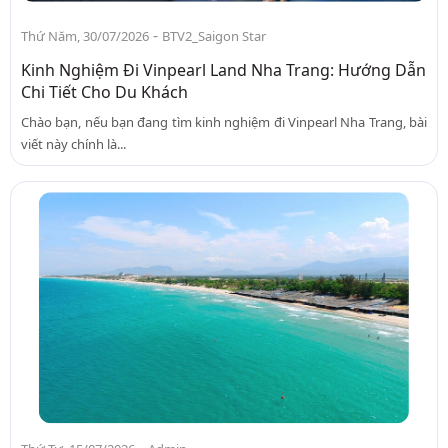
-
Thứ Năm, 30/07/2026
BTV2_Saigon Star
Kinh Nghiệm Đi Vinpearl Land Nha Trang: Hướng Dẫn
Chi Tiết Cho Du Khách
Chào bạn, nếu bạn đang tìm kinh nghiệm đi Vinpearl Nha Trang, bài
viết này chính là...
-