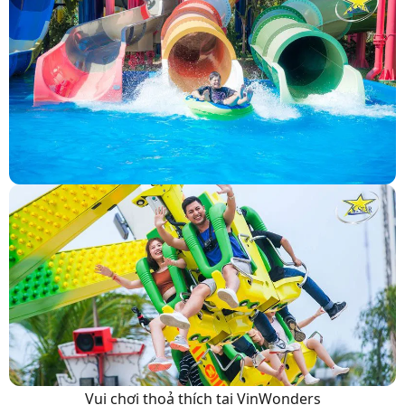
Vui chơi thoả thích tại VinWonders