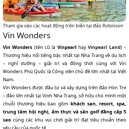
Tham gia vào các hoạt động trên biển tại đảo Robinson
Vin Wonders
V
in Wonders
(tên cũ là
Vinpearl
hay
Vinpearl Land
) –
Thương hiệu nổi tiếng bậc nhất tại Nha Trang về du lịch
– nghỉ dưỡng – giải trí và đồng thời cùng với Vin
Wonders Phú Quốc là Công viên chủ đề lớn nhất tại Việt
Nam.
Vin Wonders được đầu tư và xây dựng trên đảo Hòn Tre
– đảo lớn nhất tại Vịnh Nha Trang, sở hữu cho mình một
chuỗi thương hiệu bao gồm
khách sạn, resort, spa,
trung tâm hội nghị, ẩm thực và sân golf đẳng cấp 5
sao
cùng các khu vui chơi giải trí đạt tiêu chuẩn theo
yêu cầu của quốc tế.