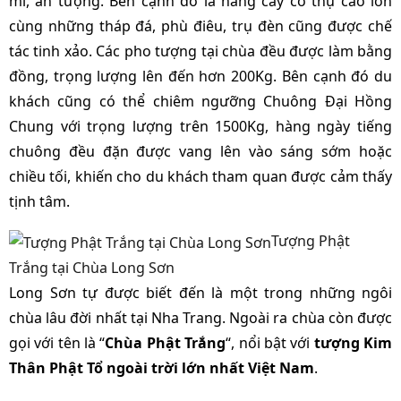
mỉ, ấn tượng. Bên cạnh đó là hàng cây cổ thụ cao lớn
cùng những tháp đá, phù điêu, trụ đèn cũng được chế
tác tinh xảo. Các pho tượng tại chùa đều được làm bằng
đồng, trọng lượng lên đến hơn 200Kg. Bên cạnh đó du
khách cũng có thể chiêm ngưỡng Chuông Đại Hồng
Chung với trọng lượng trên 1500Kg, hàng ngày tiếng
chuông đều đặn được vang lên vào sáng sớm hoặc
chiều tối, khiến cho du khách tham quan được cảm thấy
tịnh tâm.
Tượng Phật
Trắng tại Chùa Long Sơn
Long Sơn tự được biết đến là một trong những ngôi
chùa lâu đời nhất tại Nha Trang. Ngoài ra chùa còn được
gọi với tên là “
Chùa Phật Trắng
“, nổi bật với
tượng Kim
Thân Phật Tổ ngoài trời lớn nhất Việt Nam
.