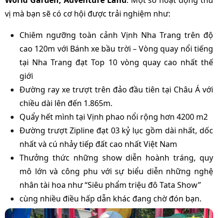
vị mà bạn sẽ có cơ hội được trải nghiệm như:
Chiêm ngưỡng toàn cảnh Vịnh Nha Trang trên độ
cao 120m với Bánh xe bầu trời – Vòng quay nổi tiếng
tại Nha Trang đạt Top 10 vòng quay cao nhất thế
giới
Đường ray xe trượt trên đảo đầu tiên tại Châu Á với
chiều dài lên đến 1.865m.
Quẩy hết mình tại Vịnh phao nổi rộng hơn 4200 m2
Đường trượt Zipline đạt 03 kỷ lục gồm dài nhất, dốc
nhất và cú nhảy tiếp đất cao nhất Việt Nam
Thưởng thức những show diễn hoành tráng, quy
mô lớn và công phu với sự biểu diễn những nghệ
nhân tài hoa như “Siêu phẩm triệu đô Tata Show”
cùng nhiều điều hấp dẫn khác đang chờ đón bạn.