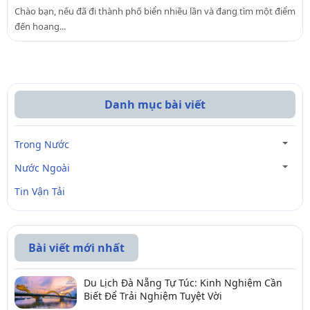
Chào bạn, nếu đã đi thành phố biển nhiều lần và đang tìm một điểm
đến hoang...
Danh mục bài viết
Trong Nước
Nước Ngoài
Tin Vận Tải
Bài viết mới nhất
Du Lịch Đà Nẵng Tự Túc: Kinh Nghiệm Cần
Biết Để Trải Nghiệm Tuyệt Vời