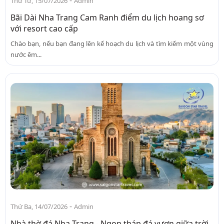
Thứ Tư, 15/07/2026
Admin
Bãi Dài Nha Trang Cam Ranh điểm du lịch hoang sơ
với resort cao cấp
Chào bạn, nếu bạn đang lên kế hoạch du lịch và tìm kiếm một vùng
nước êm...
-
Thứ Ba, 14/07/2026
Admin
Nhà thờ đá Nha Trang - Ngọn tháp đá vươn giữa trời