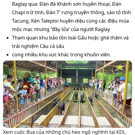
Raglay qua: Đàn đá Khánh sơn huyền thoại, Đàn
Chapi trữ tình, Đàn T’ rưng truyền thống, sáo tỏ tình
Tacung, Kèn Taleploi huyền diệu cùng các điệu múa
mộc mạc nhưng “đầy lửa’ của người Raglay
Tham quan khu bảo tồn loài Gấu hoặc ghé thăm và
trải nghiệm Câu cá sấu
cùng nhiều khu vực khác trong khuôn viên.
Xem cuộc đua của những chú heo ngộ nghĩnh tại KDL