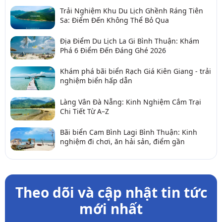
Trải Nghiệm Khu Du Lịch Ghềnh Ráng Tiên
Sa: Điểm Đến Không Thể Bỏ Qua
Địa Điểm Du Lịch La Gi Bình Thuận: Khám
Phá 6 Điểm Đến Đáng Ghé 2026
Khám phá bãi biển Rạch Giá Kiên Giang - trải
nghiệm biển hấp dẫn
Làng Vân Đà Nẵng: Kinh Nghiệm Cắm Trại
Chi Tiết Từ A–Z
Bãi biển Cam Bình Lagi Bình Thuận: Kinh
nghiệm đi chơi, ăn hải sản, điểm gần
Theo dõi và cập nhật tin tức
mới nhất