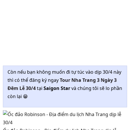
Còn nếu bạn không muốn đi tự túc vào dịp 30/4 này
thì có thể đăng ký ngay
Tour Nha Trang 3 Ngày 3
Đêm Lễ 30/4
tại
Saigon Star
và chúng tôi sẽ lo phần
còn lại 😁