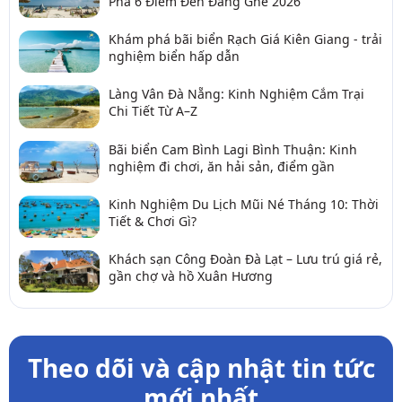
Phá 6 Điểm Đến Đáng Ghé 2026
Khám phá bãi biển Rạch Giá Kiên Giang - trải
nghiệm biển hấp dẫn
Làng Vân Đà Nẵng: Kinh Nghiệm Cắm Trại
Chi Tiết Từ A–Z
Bãi biển Cam Bình Lagi Bình Thuận: Kinh
nghiệm đi chơi, ăn hải sản, điểm gần
Kinh Nghiệm Du Lịch Mũi Né Tháng 10: Thời
Tiết & Chơi Gì?
Khách sạn Công Đoàn Đà Lạt – Lưu trú giá rẻ,
gần chợ và hồ Xuân Hương
Theo dõi và cập nhật tin tức
mới nhất