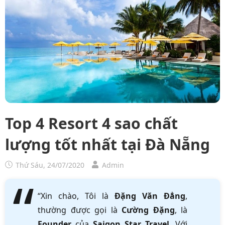
Top 4 Resort 4 sao chất
lượng tốt nhất tại Đà Nẵng
Thứ Sáu, 24/07/2020
Admin
“Xin chào, Tôi là
Đặng Văn Đẳng
,
thường được gọi là
Cường Đặng
, là
Founder
của
Saigon Star Travel
. Với