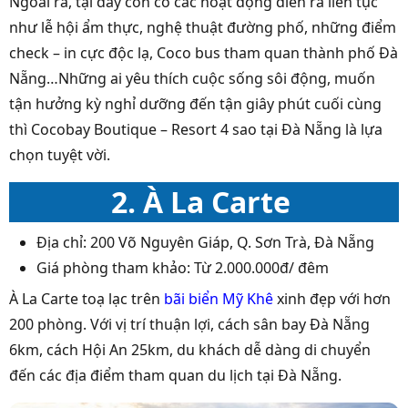
Ngoài ra, tại đây còn có các hoạt động diễn ra liên tục
như lễ hội ẩm thực, nghệ thuật đường phố, những điểm
check – in cực độc lạ, Coco bus tham quan thành phố Đà
Nẵng…Những ai yêu thích cuộc sống sôi động, muốn
tận hưởng kỳ nghỉ dưỡng đến tận giây phút cuối cùng
thì Cocobay Boutique – Resort 4 sao tại Đà Nẵng là lựa
chọn tuyệt vời.
2. À La Carte
Địa chỉ: 200 Võ Nguyên Giáp, Q. Sơn Trà, Đà Nẵng
Giá phòng tham khảo: Từ 2.000.000đ/ đêm
À La Carte toạ lạc trên
bãi biển Mỹ Khê
xinh đẹp với hơn
200 phòng. Với vị trí thuận lợi, cách sân bay Đà Nẵng
6km, cách Hội An 25km, du khách dễ dàng di chuyển
đến các địa điểm tham quan du lịch tại Đà Nẵng.