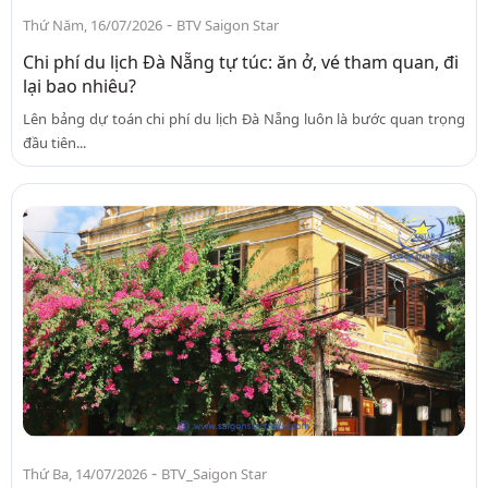
-
Thứ Năm, 16/07/2026
BTV Saigon Star
Chi phí du lịch Đà Nẵng tự túc: ăn ở, vé tham quan, đi
lại bao nhiêu?
Lên bảng dự toán chi phí du lịch Đà Nẵng luôn là bước quan trọng
đầu tiên...
-
Thứ Ba, 14/07/2026
BTV_Saigon Star