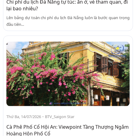
Chi phí du lịch Đà Nẵng tự túc: ăn ở, vé tham quan, đi
lại bao nhiêu?
Lên bảng dự toán chi phí du lịch Đà Nẵng luôn là bước quan trọng
đầu tiên...
-
Thứ Ba, 14/07/2026
BTV_Saigon Star
Cà Phê Phố Cổ Hội An: Viewpoint Tầng Thượng Ngắm
Hoàng Hôn Phố Cổ