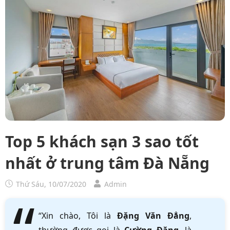
Top 5 khách sạn 3 sao tốt
nhất ở trung tâm Đà Nẵng
Thứ Sáu, 10/07/2020
Admin
“Xin chào, Tôi là
Đặng Văn Đẳng
,
thường được gọi là
Cường Đặng
, là