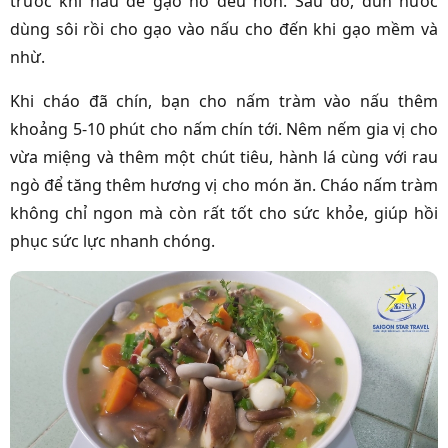
trước khi nấu để gạo nở đều hơn. Sau đó, đun nước
dùng sôi rồi cho gạo vào nấu cho đến khi gạo mềm và
nhừ.
Khi cháo đã chín, bạn cho nấm tràm vào nấu thêm
khoảng 5-10 phút cho nấm chín tới. Nêm nếm gia vị cho
vừa miệng và thêm một chút tiêu, hành lá cùng với rau
ngò để tăng thêm hương vị cho món ăn. Cháo nấm tràm
không chỉ ngon mà còn rất tốt cho sức khỏe, giúp hồi
phục sức lực nhanh chóng.