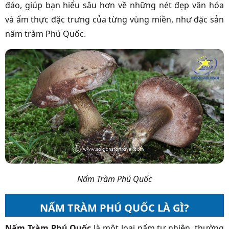
đáo, giúp bạn hiểu sâu hơn về những nét đẹp văn hóa
và ẩm thực đặc trưng của từng vùng miền, như đặc sản
nấm tràm Phú Quốc.
Nấm Tràm Phú Quốc
NẤM TRÀM PHÚ QUỐC LÀ GÌ?
Nấm Tràm Phú Quốc
là một loại nấm tự nhiên, thường