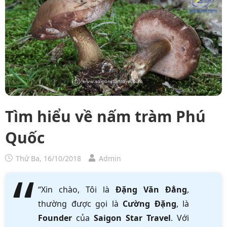
Tìm hiểu về nấm tràm Phú
Quốc
Thứ Ba, 16/10/2018
Admin
“Xin chào, Tôi là
Đặng Văn Đẳng
,
thường được gọi là
Cường Đặng
, là
Founder
của
Saigon Star Travel
. Với