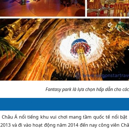
Fantasy park là lựa chọn hấp dẫn cho các
 Viên Châu Á
 Châu Á nổi tiếng khu vui chơi mang tầm quốc tế nổi bật 
2013 và đi vào hoạt động năm 2014 đến nay công viên Châ