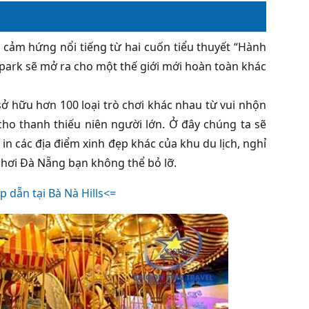
 Fantasy Park
ên cảm hứng nổi tiếng từ hai cuốn tiểu thuyết “Hành
y park sẽ mở ra cho một thế giới mới hoàn toàn khác
 sở hữu hơn 100 loại trò chơi khác nhau từ vui nhộn
ho thanh thiếu niên người lớn. Ở đây chúng ta sẽ
 in các địa điểm xinh đẹp khác của khu du lịch, nghỉ
 chơi Đà Nẵng bạn không thể bỏ lỡ.
dẫn tại Bà Nà Hills<=