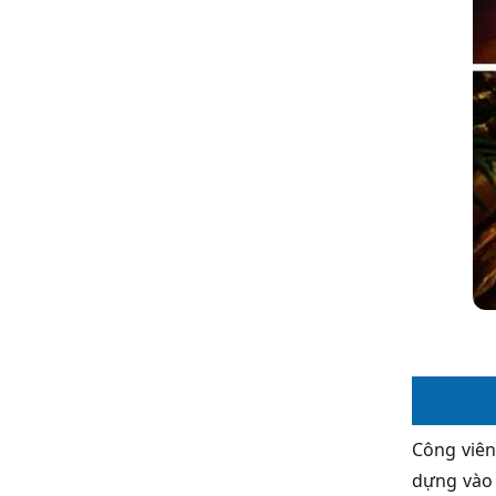
Công
Công viên
dựng vào 