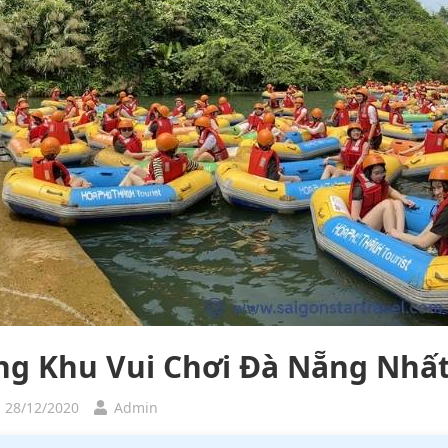
g Khu Vui Chơi Đà Nẵng Nhất
, 28/12/2020
Admin