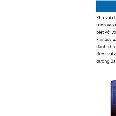
Khu 
Khu vui c
trình vào
biệt với 
Fantasy p
dành cho 
được vui c
dưỡng Bà 