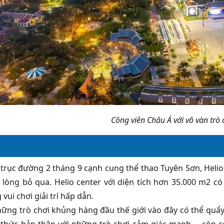
Công viên Châu Á với vô vàn trò 
Vui Chơi Helio Center
trục đường 2 tháng 9 cạnh cung thể thao Tuyên Sơn, Helio c
lòng bỏ qua. Helio center với diện tích hơn 35.000 m2 có
vui chơi giải trí hấp dẫn.
ững trò chơi khủng hàng đầu thế giới vào đây có thể quẩy
 thức bản thân với những trò chơi cảm giác mạnh…. còn 