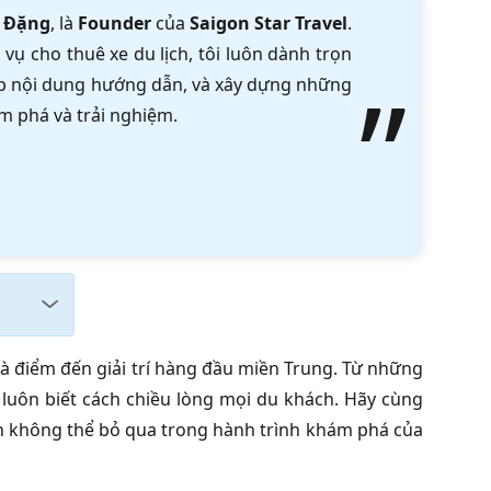
 Đặng
, là
Founder
của
Saigon Star Travel
.
vụ cho thuê xe du lịch, tôi luôn dành trọn
tập nội dung hướng dẫn, và xây dựng những
m phá và trải nghiệm.
à điểm đến giải trí hàng đầu miền Trung. Từ những
y luôn biết cách chiều lòng mọi du khách. Hãy cùng
 không thể bỏ qua trong hành trình khám phá của