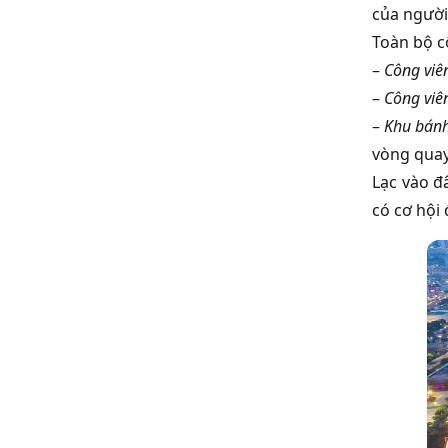
của người
Toàn bộ c
–
Công viên
–
Công viê
–
Khu bánh
vòng qua
Lạc vào đ
có cơ hội