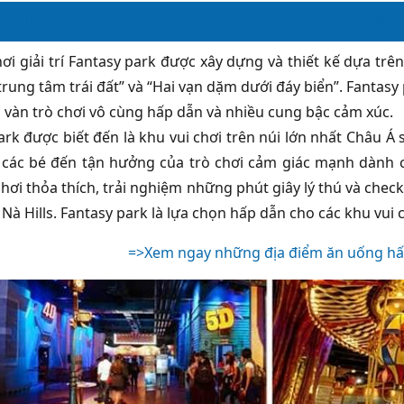
Vui Chơi Giải Trí Bà Nà Hills
hơi giải trí Fantasy park được xây dựng và thiết kế dựa tr
 trung tâm trái đất” và “Hai vạn dặm dưới đáy biển”. Fantas
vô vàn trò chơi vô cùng hấp dẫn và nhiều cung bậc cảm xúc.
ark được biết đến là khu vui chơi trên núi lớn nhất Châu Á
các bé đến tận hưởng của trò chơi cảm giác mạnh dành c
hơi thỏa thích, trải nghiệm những phút giây lý thú và check
Nà Hills. Fantasy park là lựa chọn hấp dẫn cho các khu vui
=>Xem ngay những địa điểm ăn uống hấp 