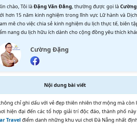
Xin chào, Tôi là
Đặng Văn Đẳng
, thường được gọi là
Cường
ới hơn 15 năm kinh nghiệm trong lĩnh vực Lữ hành và Dịch 
am mê cho việc chia sẻ kinh nghiệm du lịch thực tế, biên 
ẩm nang du lịch hữu ích dành cho cộng đồng yêu thích khá
Cường Đặng
Nội dung bài viết
hông chỉ ghi dấu với vẻ đẹp thiên nhiên thơ mộng mà còn l
hơi hiện đại đến các tổ hợp giải trí độc đáo, thành phố nà
ar Travel
điểm danh những khu vui chơi Đà Nẵng nhất định