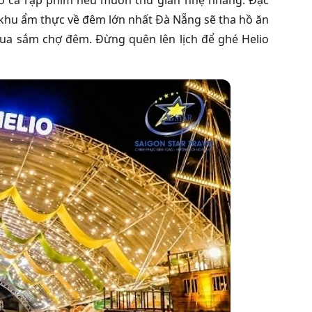
i, khu ẩm thực về đêm lớn nhất Đà Nẵng sẽ tha hồ ăn
mua sắm chợ đêm. Đừng quên lên lịch để ghé Helio