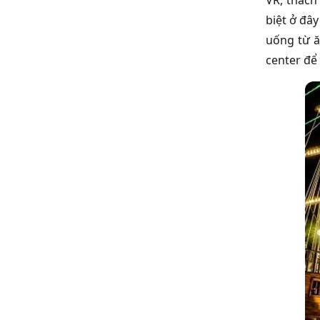
biệt ở đâ
uống từ ă
center để