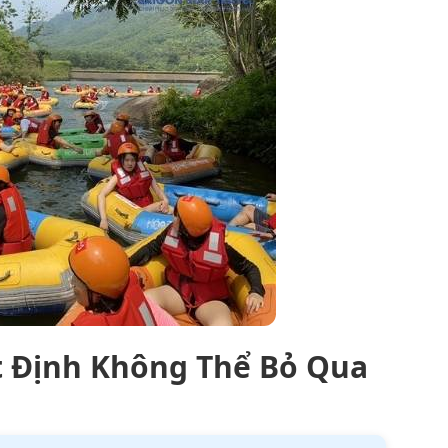
 Định Không Thể Bỏ Qua