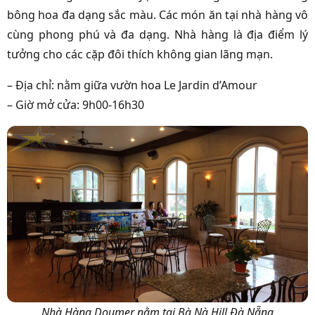
bông hoa đa dạng sắc màu. Các món ăn tại nhà hàng vô
cùng phong phú và đa dạng. Nhà hàng là địa điểm lý
tưởng cho các cặp đôi thích không gian lãng mạn.
– Địa chỉ: nằm giữa vườn hoa Le Jardin d’Amour
– Giờ mở cửa: 9h00-16h30
Nhà Hàng Doumer nằm tại Bà Nà Hill Đà Nẵng