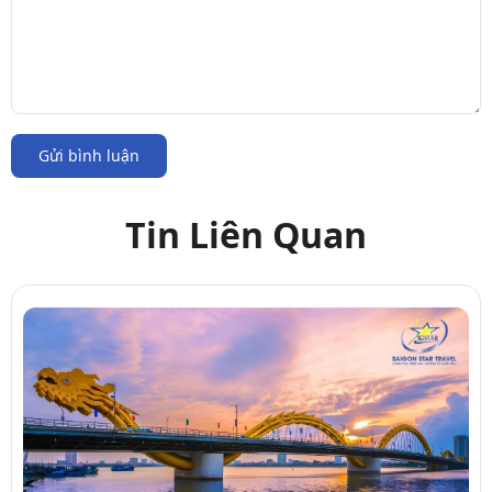
Gửi bình luận
Tin Liên Quan