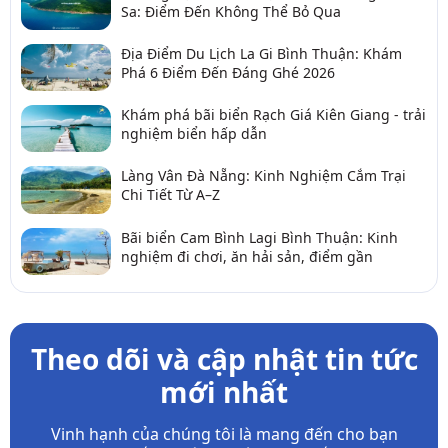
Sa: Điểm Đến Không Thể Bỏ Qua
Địa Điểm Du Lịch La Gi Bình Thuận: Khám
Phá 6 Điểm Đến Đáng Ghé 2026
Khám phá bãi biển Rạch Giá Kiên Giang - trải
nghiệm biển hấp dẫn
Làng Vân Đà Nẵng: Kinh Nghiệm Cắm Trại
Chi Tiết Từ A–Z
Bãi biển Cam Bình Lagi Bình Thuận: Kinh
nghiệm đi chơi, ăn hải sản, điểm gần
Theo dõi và cập nhật tin tức
mới nhất
Vinh hạnh của chúng tôi là mang đến cho bạn