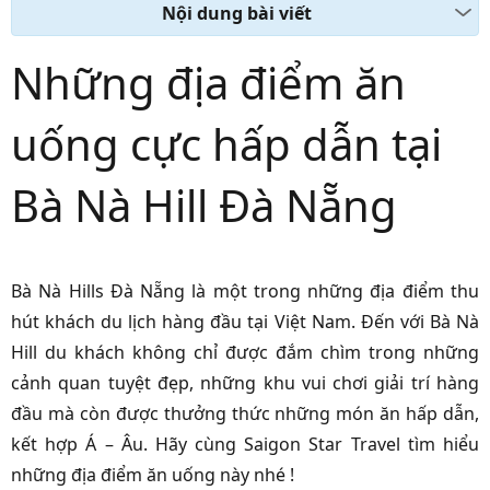
Nội dung bài viết
Những địa điểm ăn
uống cực hấp dẫn tại
Bà Nà Hill Đà Nẵng
Bà Nà Hills Đà Nẵng là một trong những địa điểm thu
hút khách du lịch hàng đầu tại Việt Nam. Đến với Bà Nà
Hill du khách không chỉ được đắm chìm trong những
cảnh quan tuyệt đẹp, những khu vui chơi giải trí hàng
đầu mà còn được thưởng thức những món ăn hấp dẫn,
kết hợp Á – Âu. Hãy cùng Saigon Star Travel tìm hiểu
những địa điểm ăn uống này nhé !