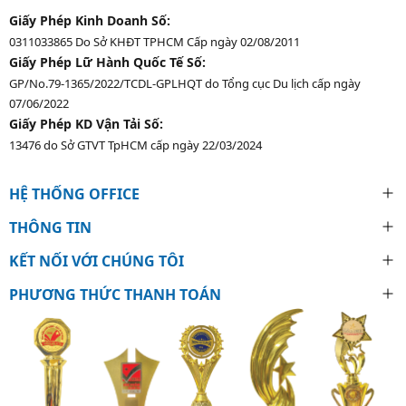
Giấy Phép Kinh Doanh Số:
0311033865 Do Sở KHĐT TPHCM Cấp ngày 02/08/2011
Giấy Phép Lữ Hành Quốc Tế Số:
GP/No.79-1365/2022/TCDL-GPLHQT do Tổng cục Du lịch cấp ngày
07/06/2022
Giấy Phép KD Vận Tải Số:
13476 do Sở GTVT TpHCM cấp ngày 22/03/2024
HỆ THỐNG OFFICE
THÔNG TIN
KẾT NỐI VỚI CHÚNG TÔI
PHƯƠNG THỨC THANH TOÁN