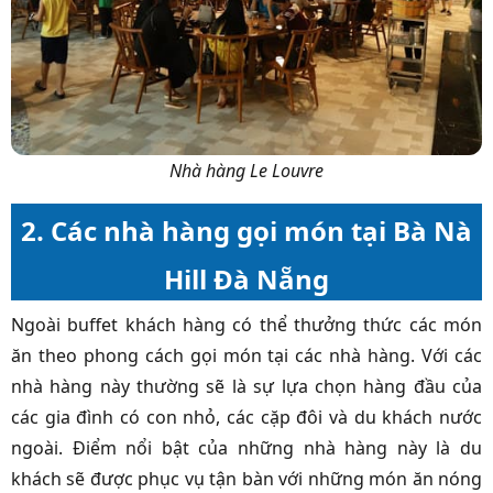
Nhà hàng Le Louvre
2. Các nhà hàng gọi món tại Bà Nà
Hill Đà Nẵng
Ngoài buffet khách hàng có thể thưởng thức các món
ăn theo phong cách gọi món tại các nhà hàng. Với các
nhà hàng này thường sẽ là sự lựa chọn hàng đầu của
các gia đình có con nhỏ, các cặp đôi và du khách nước
ngoài. Điểm nổi bật của những nhà hàng này là du
khách sẽ được phục vụ tận bàn với những món ăn nóng