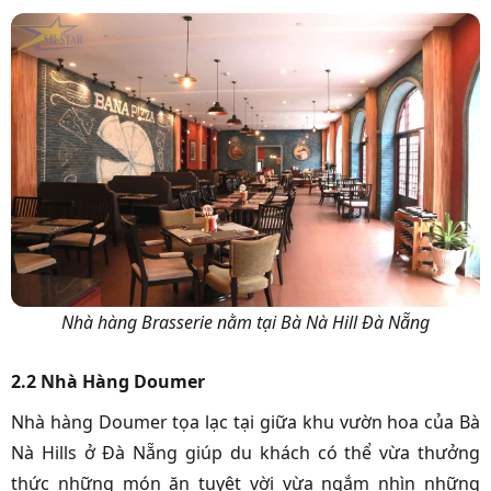
Nhà hàng Brasserie nằm tại Bà Nà Hill Đà Nẵng
2.2 Nhà Hàng Doumer
Nhà hàng Doumer tọa lạc tại giữa khu vườn hoa của Bà
Nà Hills ở Đà Nẵng giúp du khách có thể vừa thưởng
thức những món ăn tuyệt vời vừa ngắm nhìn những