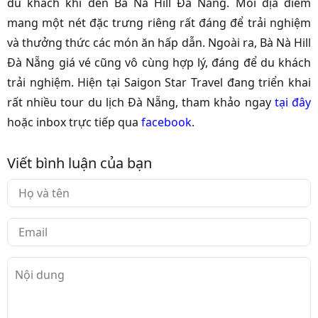
du khách khi đến Bà Nà Hill Đà Nẵng. Mỗi địa điểm
mang một nét đặc trưng riêng rất đáng để trải nghiệm
và thưởng thức các món ăn hấp dẫn. Ngoài ra, Bà Nà Hill
Đà Nẵng giá vé cũng vô cùng hợp lý, đáng để du khách
trải nghiệm. Hiện tại Saigon Star Travel đang triển khai
rất nhiều tour du lịch Đà Nẵng, tham khảo ngay
tại đây
hoặc inbox trực tiếp qua
facebook
.
Viết bình luận của bạn