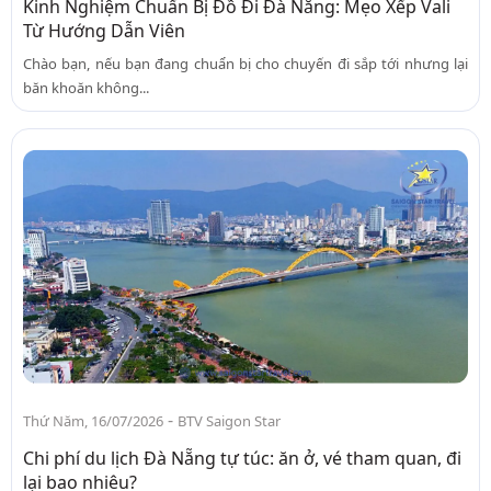
Kinh Nghiệm Chuẩn Bị Đồ Đi Đà Nẵng: Mẹo Xếp Vali
Từ Hướng Dẫn Viên
Chào bạn, nếu bạn đang chuẩn bị cho chuyến đi sắp tới nhưng lại
băn khoăn không...
-
Thứ Năm, 16/07/2026
BTV Saigon Star
Chi phí du lịch Đà Nẵng tự túc: ăn ở, vé tham quan, đi
lại bao nhiêu?