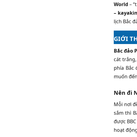
World
– “
– kayaki
lịch Bắc đ
GIỚI T
Bắc đảo 
cát trắng
phía Bắc 
muốn đến 
Nên đi 
Mỗi nơi đ
sắm thì B
được BBC 
hoạt động