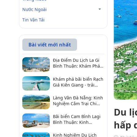
Nước Ngoài
Tin Vận Tải
Bài viết mới nhất
Địa Điểm Du Lịch La Gi
Bình Thuận: Khám Phá 6
Điểm Đến Đáng Ghé
2026
Khám phá bãi biển Rạch
Giá Kiên Giang - trải
nghiệm biển hấp dẫn
Làng Vân Đà Nẵng: Kinh
Nghiệm Cắm Trại Chi
Du l
Tiết Từ A–Z
Bãi biển Cam Bình Lagi
hấp 
Bình Thuận: Kinh
nghiệm đi chơi, ăn hải
sản, điểm gần
Kinh Nghiệm Du Lịch