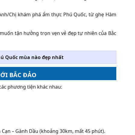
ể Anh/Chị khám phá ẩm thực Phú Quốc, từ ghẹ Hàm
à muốn tận hưởng trọn vẹn vẻ đẹp tự nhiên của Bắc
hú Quốc mùa nào đẹp nhất
ỚI BẮC ĐẢO
các phương tiện khác nhau:
a Cạn – Gành Dầu (khoảng 30km, mất 45 phút).