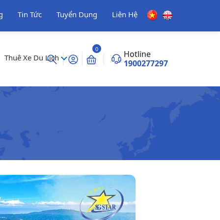
g
Tin Tức
Tuyển Dụng
Liên Hệ
0
Hotline
Thuê Xe Du Lịch
1900277297