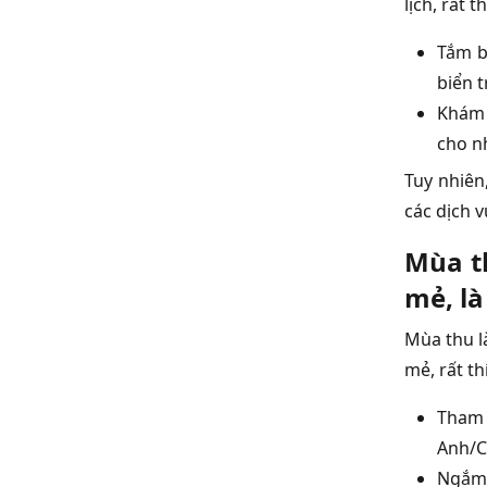
lịch, rất 
Tắm b
biển 
Khám 
cho n
Tuy nhiên
các dịch 
Mùa th
mẻ, là
Mùa thu là
mẻ, rất t
Tham 
Anh/C
Ngắm 