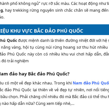
thành phố không ngủ” rực rỡ sắc màu. Các hoạt động như
ng
, hay trekking rừng nguyên sinh chắc chắn sẽ mang đến
ảo.
HIỆU KHU VỰC BẮC ĐẢO PHÚ QUỐC
Phú Quốc
được mệnh danh là thiên đường nhiệt đới với hệ s
, nắng vàng, hội tụ cùng núi rừng hoang sơ thu hút nhiề
đảo Phú Quốc này còn có nhiều khu vui chơi hấp dẫn, đẳ
đó trải nghiệm
Nam đảo hay Bắc đảo Phú Quốc?
ều có một vẻ đẹp khác nhau. Trong khi
Nam đảo Phú Quố
ắc đảo Phú Quốc lại thiên về vẻ đẹp tự nhiên, nơi nổi tiến
bầu chọn. Phải chăng chỉ nhiêu đó mà Bắc đảo có thể thu 
 nào hấp dẫn nữa? Cùng xem tiếp nhé,…