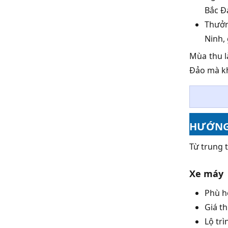
Bắc Đ
Thưởn
Ninh,
Mùa thu l
Đảo mà kh
HƯỚNG 
Từ trung 
Xe máy
Phù h
Giá t
Lộ tr