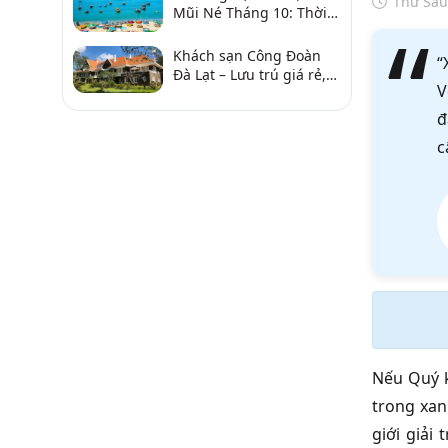
Thứ Sáu
Mũi Né Tháng 10: Thời
Tiết & Chơi Gì?
Khách sạn Công Đoàn
“
Đà Lạt – Lưu trú giá rẻ,
V
gần chợ và hồ Xuân
Hương
đ
c
Nếu Quý k
trong xa
giới giải 