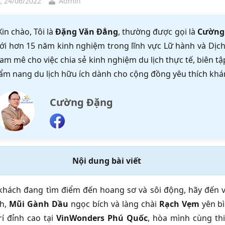
, 24/06/2022
Admin
Xin chào, Tôi là
Đặng Văn Đẳng
, thường được gọi là
Cường
ới hơn 15 năm kinh nghiệm trong lĩnh vực Lữ hành và Dịch 
am mê cho việc chia sẻ kinh nghiệm du lịch thực tế, biên 
ẩm nang du lịch hữu ích dành cho cộng đồng yêu thích khá
Cường Đặng
Nội dung bài viết
hách đang tìm điểm đến hoang sơ và sôi động, hãy đến 
nh,
Mũi Gành Dầu
ngọc bích và làng chài
Rạch Vẹm
yên bì
trí đỉnh cao tại
VinWonders Phú Quốc
, hòa mình cùng th