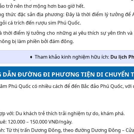
ảo trở nên thơ mộng hơn bao giờ hết.
g thức đặc sản địa phương: Đây là thời điểm lý tưởng đ
 gỏi cá trích đến rượu sim Phú Quốc.
à thời điểm lý tưởng cho những ai yêu thích sự yên tĩnh v
ông bị làm phiền bởi đám đông.
♦ Tham khảo kinh nghiệm hữu ích:
Du lịch P
DẪN ĐƯỜNG ĐI PHƯƠNG TIỆN DI CHUYỂN T
tâm Phú Quốc có nhiều cách để đến Bắc đảo Phú Quốc, với 
ợp với: Du khách trẻ thích trải nghiệm tự do, khám phá.
huê: 120.000 – 150.000 VNĐ/ngày.
ình: Từ thị trấn Dương Đông, theo đường Dương Đông – Cử