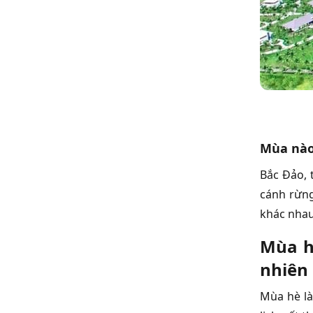
Mùa nào
Bắc Đảo, 
cánh rừng
khác nhau
Mùa hè
nhiên 
Mùa hè là