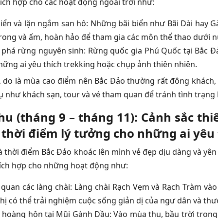
thích hợp cho các hoạt động ngoài trời như:
iển và lặn ngắm san hô: Những bãi biển như Bãi Dài hay G
trong và ấm, hoàn hảo để tham gia các môn thể thao dưới n
phá rừng nguyên sinh: Rừng quốc gia Phú Quốc tại Bắc Đảo
hững ai yêu thích trekking hoặc chụp ảnh thiên nhiên.
, do là mùa cao điểm nên Bắc Đảo thường rất đông khách, 
vụ như khách sạn, tour và vé tham quan để tránh tình trạng 
u (tháng 9 – tháng 11): Cảnh sắc thiê
 thời điểm lý tưởng cho những ai yêu
 thời điểm Bắc Đảo khoác lên mình vẻ đẹp dịu dàng và yên bì
hích hợp cho những hoạt động như:
quan các làng chài: Làng chài Rạch Vẹm và Rạch Tràm vào
hị có thể trải nghiệm cuộc sống giản dị của ngư dân và thư
hoàng hôn tại Mũi Gành Dầu: Vào mùa thu, bầu trời trong 