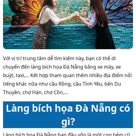
Với vị trí trung tâm dễ tìm kiếm này, bạn có thể di
chuyển đến làng bích họa Đà Nẵng bằng xe máy, xe
buýt, taxi,… Kết hợp tham quan thêm nhiều địa điểm nổi
tiếng khác nữa như cầu Rồng, cầu Tình Yêu, bến Du
Thuyền, chợ Hàn, chợ Cồn,…
Làng bích họa Đà Nẵng có
gì?
Làng bích họa Đà Nẵng ban đầu vốn là một con hẻm cũ