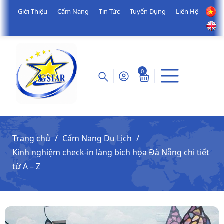
Giới Thiệu
Cẩm Nang
Tin Tức
Tuyển Dụng
Liên Hệ
0
Trang chủ
Cẩm Nang Du Lịch
Kinh nghiệm check-in làng bích họa Đà Nẵng chi tiết
từ A – Z