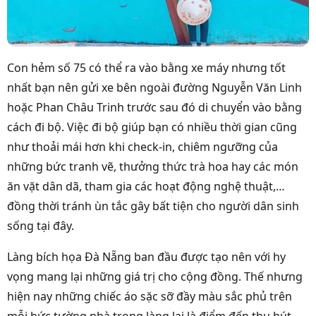
Con hẻm số 75 có thể ra vào bằng xe máy nhưng tốt
nhất bạn nên gửi xe bên ngoài đường Nguyễn Văn Linh
hoặc Phan Châu Trinh trước sau đó di chuyển vào bằng
cách đi bộ. Việc đi bộ giúp bạn có nhiều thời gian cũng
như thoải mái hơn khi check-in, chiêm ngưỡng của
những bức tranh vẽ, thưởng thức trà hoa hay các món
ăn vặt dân dã, tham gia các hoạt động nghệ thuật,…
đồng thời tránh ùn tắc gây bất tiện cho người dân sinh
sống tại đây.
Làng bích họa Đà Nẵng ban đầu được tạo nên với hy
vọng mang lại những giá trị cho cộng đồng. Thế nhưng
hiện nay những chiếc áo sặc sỡ đầy màu sắc phủ trên
mỗi bức tường nhà trong làng lại là điểm đến thu hút