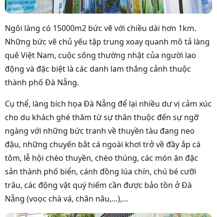
Ngôi làng có 15000m2 bức vẽ với chiều dài hơn 1km.
Những bức vẽ chủ yếu tập trung xoay quanh mô tả làng
quê Việt Nam, cuộc sống thường nhật của người lao
động và đặc biệt là các danh lam thắng cảnh thuộc
thành phố Đà Nẵng.
Cụ thể, làng bích họa Đà Nẵng để lại nhiều dư vị cảm xúc
cho du khách ghé thăm từ sự thân thuộc đến sự ngỡ
ngàng với những bức tranh về thuyền tàu đang neo
đậu, những chuyến bắt cá ngoài khơi trở về đầy ắp cá
tôm, lễ hội chèo thuyền, chèo thúng, các món ăn đặc
sản thành phố biển, cánh đồng lúa chín, chú bé cưỡi
trâu, các động vật quý hiếm cần được bảo tồn ở Đà
Nẵng (voọc chà vá, chân nâu,…),…