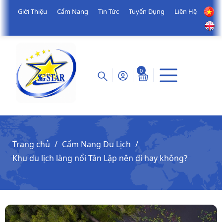
Giới Thiệu
Cẩm Nang
Tin Tức
Tuyển Dụng
Liên Hệ
0
Trang chủ
Cẩm Nang Du Lịch
Khu du lịch làng nổi Tân Lập nên đi hay không?