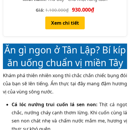
930.000₫
Giá:
1.100.000₫
Xem chi tiết
Ăn gì ngon ở Tân Lập? Bí kíp
ăn uống chuẩn vị miền Tây
Khám phá thiên nhiên xong thì chắc chắn chiếc bụng đói
của bạn sẽ lên tiếng. Ẩm thực tại đây mang đậm hương
vị của vùng sông nước.
Cá lóc nướng trui cuốn lá sen non:
Thịt cá ngọt
chắc, nướng cháy cạnh thơm lừng. Khi cuốn cùng lá
sen non chát nhẹ và chấm nước mắm me, hương vị
thực sự khó quên.