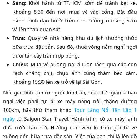
Sáng:
Khởi hành từ TP.HCM sớm để tránh kẹt xe.
Khoảng 8:30 đến nơi, mua vé vào cổng. Bắt đầu
hành trình dạo bước trên con đường xi măng 5km
và lên tháp quan sát.
Trưa:
Quay về nhà hàng khu du lịch thưởng thức
bữa trưa đặc sản. Sau đó, thuê võng nằm nghỉ ngơi
dưới tán cây tràm rợp bóng.
Chiều:
Mua vé xuồng ba lá luồn lách qua các con
rạch chằng chịt, chụp ảnh cùng thảm bèo cám.
Khoảng 15:30 lên xe trở về lại Sài Gòn.
Nếu gia đình bạn có người lớn tuổi, hoặc đơn giản là bạn
ngại việc phải tự lái xe máy nắng nôi chặng đường
100km, hãy thử tham khảo
Tour Làng Nổi Tân Lập 1
ngày
từ Saigon Star Travel. Hành trình có xe máy lạnh
đưa rước tận nơi, Hướng dẫn viên lo trọn gói từ vé
xuồng đến bữa trưa đặc sản. Việc của bạn chỉ là lên đồ