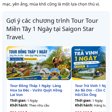
mạc, yên ắng, mùa khô cũng là một lựa chọn thú vị.
Gợi ý các chương trình Tour Tour
Miền Tây 1 Ngày tại Saigon Star
Travel.
Tour Đồng Tháp 1 Ngày: Làng
Tour Trà Vinh 1 Ngày
Hoa Sa Đéc - Vườn Quýt Hồng
Ao Bà Om - Cồn Chi
Lai Vun
Hô/Cồn Ông
Thời gian:
1 Ngày
Thời gian:
1 Ngày
Khởi hành:
Theo nhu cầu
Khởi hành:
Hàng tuần