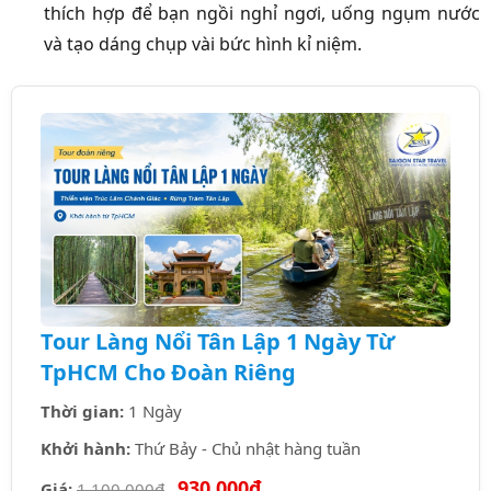
thích hợp để bạn ngồi nghỉ ngơi, uống ngụm nước
và tạo dáng chụp vài bức hình kỉ niệm.
Tour Làng Nổi Tân Lập 1 Ngày Từ
TpHCM Cho Đoàn Riêng
Thời gian:
1 Ngày
Khởi hành:
Thứ Bảy - Chủ nhật hàng tuần
930.000₫
Giá:
1.100.000₫