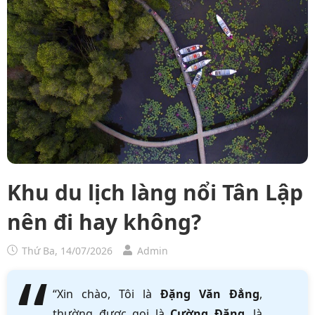
Khu du lịch làng nổi Tân Lập
nên đi hay không?
Thứ Ba, 14/07/2026
Admin
“Xin chào, Tôi là
Đặng Văn Đẳng
,
thường được gọi là
Cường Đặng
, là