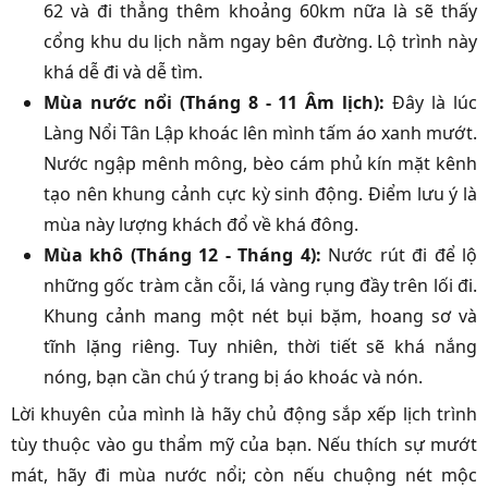
62 và đi thẳng thêm khoảng 60km nữa là sẽ thấy
cổng khu du lịch nằm ngay bên đường. Lộ trình này
khá dễ đi và dễ tìm.
Mùa nước nổi (Tháng 8 - 11 Âm lịch):
Đây là lúc
Làng Nổi Tân Lập khoác lên mình tấm áo xanh mướt.
Nước ngập mênh mông, bèo cám phủ kín mặt kênh
tạo nên khung cảnh cực kỳ sinh động. Điểm lưu ý là
mùa này lượng khách đổ về khá đông.
Mùa khô (Tháng 12 - Tháng 4):
Nước rút đi để lộ
những gốc tràm cằn cỗi, lá vàng rụng đầy trên lối đi.
Khung cảnh mang một nét bụi bặm, hoang sơ và
tĩnh lặng riêng. Tuy nhiên, thời tiết sẽ khá nắng
nóng, bạn cần chú ý trang bị áo khoác và nón.
Lời khuyên của mình là hãy chủ động sắp xếp lịch trình
tùy thuộc vào gu thẩm mỹ của bạn. Nếu thích sự mướt
mát, hãy đi mùa nước nổi; còn nếu chuộng nét mộc