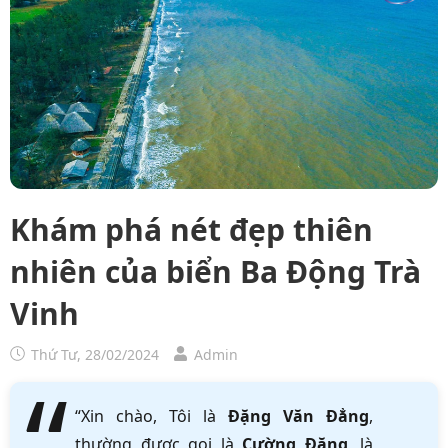
Khám phá nét đẹp thiên
nhiên của biển Ba Động Trà
Vinh
Thứ Tư, 28/02/2024
Admin
“Xin chào, Tôi là
Đặng Văn Đẳng
,
thường được gọi là
Cường Đặng
, là