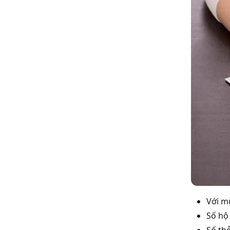
Với m
Số hộ 
Số thẻ