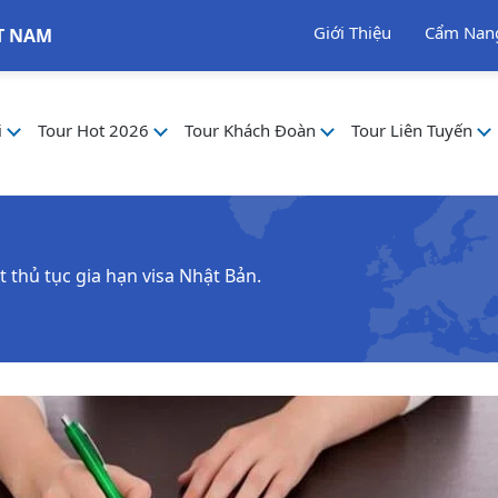
Giới Thiệu
Cẩm Nan
T NAM
i
Tour Hot 2026
Tour Khách Đoàn
Tour Liên Tuyến
t thủ tục gia hạn visa Nhật Bản.