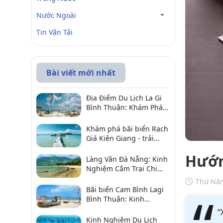
Nước Ngoài
Tin Vận Tải
Bài viết mới nhất
Địa Điểm Du Lịch La Gi
Bình Thuận: Khám Phá 6
Điểm Đến Đáng Ghé
2026
Khám phá bãi biển Rạch
Giá Kiên Giang - trải
nghiệm biển hấp dẫn
Hướn
Làng Vân Đà Nẵng: Kinh
Nghiệm Cắm Trại Chi
Tiết Từ A–Z
Thứ Năm
Bãi biển Cam Bình Lagi
Bình Thuận: Kinh
nghiệm đi chơi, ăn hải
“
sản, điểm gần
Kinh Nghiệm Du Lịch