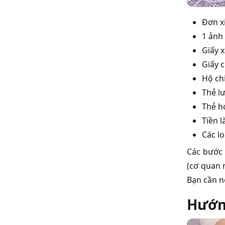
Đơn xi
1 ảnh 
Giấy 
Giấy 
Hộ ch
Thẻ lư
Thẻ h
Tiền l
Các l
Các bước 
(cơ quan 
Bạn cần n
Hướng