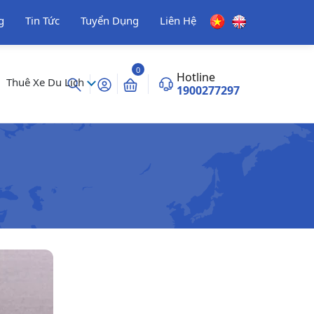
g
Tin Tức
Tuyển Dụng
Liên Hệ
0
Hotline
Thuê Xe Du Lịch
1900277297