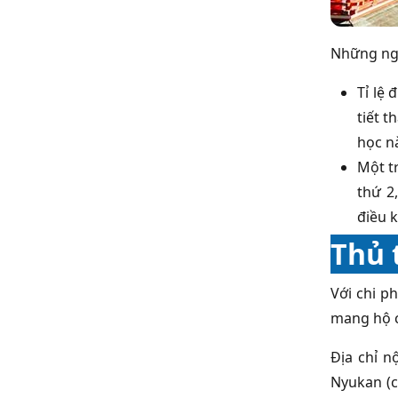
Những ng
Tỉ lệ 
tiết t
học n
Một t
thứ 2
điều k
Thủ 
Với chi p
mang hộ c
Địa chỉ n
Nyukan (c