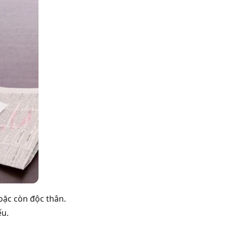
oặc còn độc thân.
ếu.