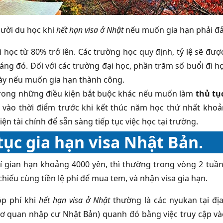
ười du học khi
hết hạn visa ở Nhật
nếu muốn gia hạn phải đả
đi học từ 80% trở lên. Các trường học quy định, tỷ lệ sẽ đượ
háng đó. Đối với các trường đại học, phần trăm số buổi đi họ
ày nếu muốn gia hạn thành công.
rong những điều kiện bắt buộc khác nếu muốn làm
thủ tụ
, vào thời điểm trước khi kết thúc năm học thứ nhất kho
iện tài chính để sẵn sàng tiếp tục việc học tại trường.
tục gia hạn visa Nhật Bản.
hí gian hạn khoảng 4000 yên, thì thường trong vòng 2 tuầ
hiếu cùng tiền lệ phí để mua tem, và nhận visa gia hạn.
ộp phí khi
hết hạn visa ở Nhật
thường là các nyukan tại đị
ơ quan nhập cư Nhật Bản) quanh đó bằng việc truy cập và