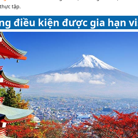
 thực tập.
g điều kiện được gia hạn vi