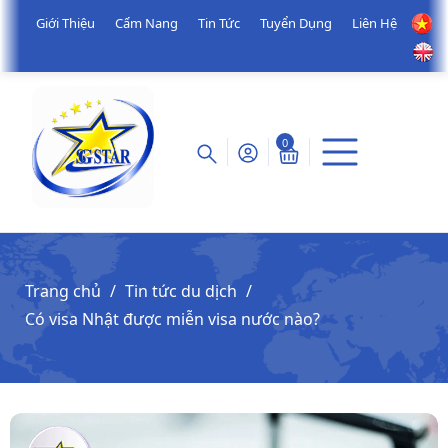
Giới Thiệu
Cẩm Nang
Tin Tức
Tuyển Dụng
Liên Hệ
0
Trang chủ
Tin tức du dịch
Có visa Nhật được miễn visa nước nào?