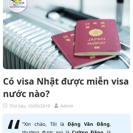
Có visa Nhật được miễn visa
nước nào?
Thứ Sáu, 10/05/2019
Admin
“Xin chào, Tôi là
Đặng Văn Đẳng
,
thường được gọi là
Cường Đặng
, là