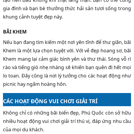
tạo nên bầu không khí thật lãng mạn. Bạn có thể cùng
gia đình và bạn bè thưởng thức hải sản tươi sống trong
khung cảnh tuyệt đẹp này.
BÃI KHEM
Nếu bạn đang tìm kiếm một nơi yên tĩnh để thư giãn, bãi
Khem là một lựa chọn tuyệt vời. Với vẻ đẹp hoang sơ, bãi
Khem mang lại cảm giác bình yên và thư thái. Sóng vỗ rì
rào và tiếng gió nhẹ nhàng sẽ khiến bạn quên đi hết mọi
lo toan. Đây cũng là nơi lý tưởng cho các hoạt động như
picnic hay ngắm hoàng hôn.
CÁC HOẠT ĐỘNG VUI CHƠI GIẢI TRÍ
Không chỉ có những bãi biển đẹp, Phú Quốc còn sở hữu
nhiều hoạt động vui chơi giải trí thú vị, đáp ứng nhu cầu
của mọi du khách.