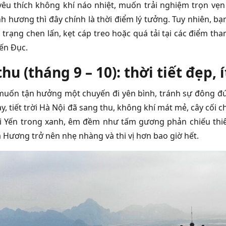
êu thích không khí náo nhiệt, muốn trải nghiệm trọn vẹ
 hương thì đây chính là thời điểm lý tưởng. Tuy nhiên, bạn 
h trạng chen lấn, kẹt cáp treo hoặc quá tải tại các điểm 
ến Đục.
hu (tháng 9 – 10): thời tiết đẹp,
uốn tận hưởng một chuyến đi yên bình, tránh sự đông đúc c
này, tiết trời Hà Nội đã sang thu, không khí mát mẻ, cây c
 Yến trong xanh, êm đềm như tấm gương phản chiếu thiên
 Hương trở nên nhẹ nhàng và thi vị hơn bao giờ hết.