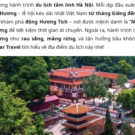
rong hành trình
du lịch tâm linh Hà Nội
. Mỗi dịp đầu xuâ
 Hương
– lễ hội kéo dài nhất Việt Nam
từ
tháng Giêng đến
, khám phá
động Hương Tích
– nơi được mệnh danh là “
N
ơng
để tiết kiệm thời gian di chuyển. Ngoài ra, hành trìn
ơng
như
rau sắng, măng rừng
, và tận hưởng bầu khôn
ar Travel
tìm hiểu về địa điểm du lịch này nhé!