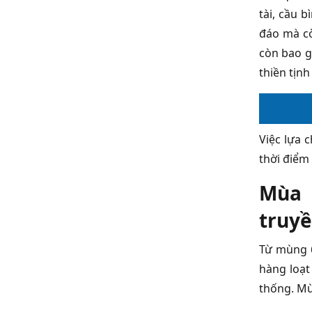
tài, cầu 
đáo mà cò
còn bao g
thiền tịnh
Việc lựa 
thời điểm
Mùa l
truy
Từ mùng 6
hàng loạt
thống. Mù