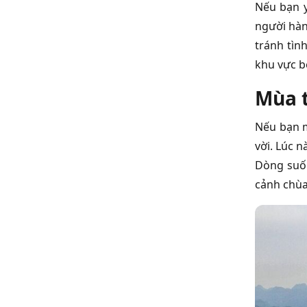
Nếu bạn y
người hành
tránh tìn
khu vực b
Mùa t
Nếu bạn m
vời. Lúc 
Dòng suối
cảnh chùa