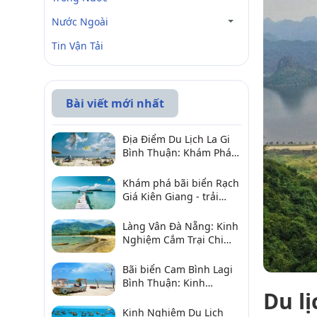
Nước Ngoài
Tin Vận Tải
Bài viết mới nhất
Địa Điểm Du Lịch La Gi
Bình Thuận: Khám Phá 6
Điểm Đến Đáng Ghé
2026
Khám phá bãi biển Rạch
Giá Kiên Giang - trải
nghiệm biển hấp dẫn
Làng Vân Đà Nẵng: Kinh
Nghiệm Cắm Trại Chi
Tiết Từ A–Z
Bãi biển Cam Bình Lagi
Bình Thuận: Kinh
Du l
nghiệm đi chơi, ăn hải
sản, điểm gần
Kinh Nghiệm Du Lịch