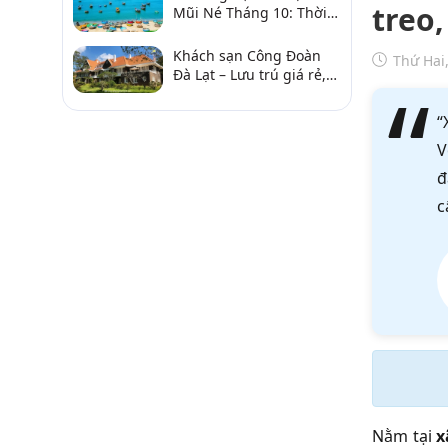
treo,
Mũi Né Tháng 10: Thời
Tiết & Chơi Gì?
Khách sạn Công Đoàn
Thứ Hai
Đà Lạt – Lưu trú giá rẻ,
gần chợ và hồ Xuân
Hương
“
V
đ
c
Nằm tại
x