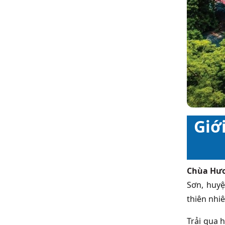
Giớ
Chùa Hư
Sơn, huyệ
thiên nhi
Trải qua 