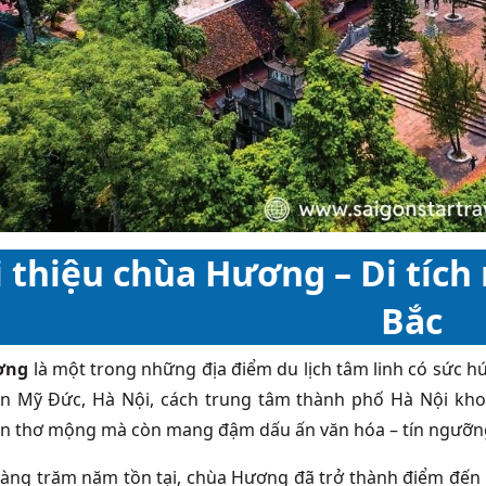
i thiệu chùa Hương – Di tích
Bắc
ơng
là một trong những địa điểm du lịch tâm linh có sức h
n Mỹ Đức, Hà Nội, cách trung tâm thành phố Hà Nội khoả
ên thơ mộng mà còn mang đậm dấu ấn văn hóa – tín ngưỡng
hàng trăm năm tồn tại, chùa Hương đã trở thành điểm đến l