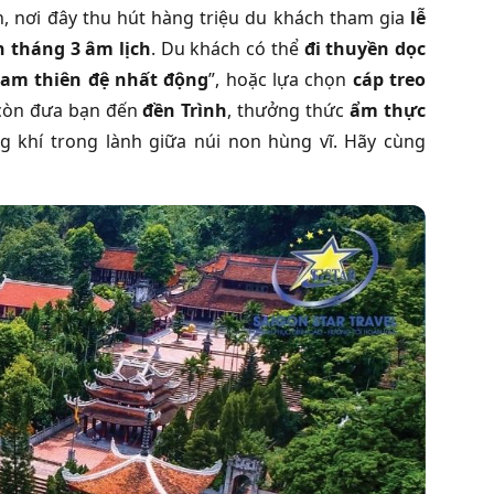
n, nơi đây thu hút hàng triệu du khách tham gia
lễ
 tháng 3 âm lịch
. Du khách có thể
đi thuyền dọc
am thiên đệ
nhất động
”, hoặc lựa chọn
cáp treo
h còn đưa bạn đến
đền Trình
, thưởng thức
ẩm thực
g khí trong lành giữa núi non hùng vĩ. Hãy cùng