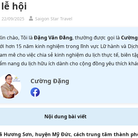
 lễ hội
, 22/09/2025
Saigon Star Travel
Xin chào, Tôi là
Đặng Văn Đẳng
, thường được gọi là
Cường
ới hơn 15 năm kinh nghiệm trong lĩnh vực Lữ hành và Dịch 
am mê cho việc chia sẻ kinh nghiệm du lịch thực tế, biên 
ẩm nang du lịch hữu ích dành cho cộng đồng yêu thích khá
Cường Đặng
Nội dung bài viết
ã Hương Sơn, huyện Mỹ Đức
,
cách trung tâm thành p