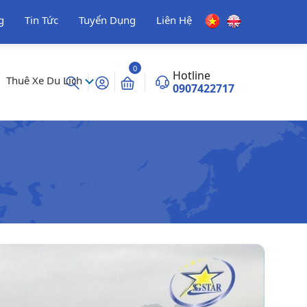
g
Tin Tức
Tuyển Dụng
Liên Hệ
0
Hotline
Thuê Xe Du Lịch
0907422717