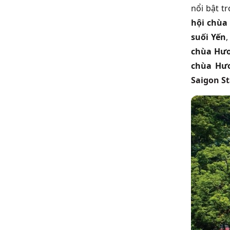
nổi bật t
hội chùa
suối Yến
chùa Hư
chùa Hư
Saigon St