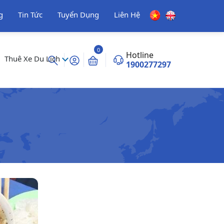
g
Tin Tức
Tuyển Dụng
Liên Hệ
0
Hotline
Thuê Xe Du Lịch
1900277297