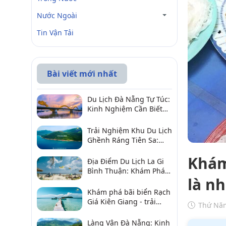
Nước Ngoài
Tin Vận Tải
Bài viết mới nhất
Du Lịch Đà Nẵng Tự Túc:
Kinh Nghiệm Cần Biết
Để Trải Nghiệm Tuyệt
Vời
Trải Nghiệm Khu Du Lịch
Ghềnh Ráng Tiên Sa:
Điểm Đến Không Thể Bỏ
Khám
Qua
Địa Điểm Du Lịch La Gi
Bình Thuận: Khám Phá 6
là n
Điểm Đến Đáng Ghé
2026
Khám phá bãi biển Rạch
Giá Kiên Giang - trải
Thứ Năm
nghiệm biển hấp dẫn
Làng Vân Đà Nẵng: Kinh