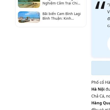
Nghiệm Cắm Trại Chi
“
Tiết Từ A–Z
V
Bãi biển Cam Bình Lagi
Bình Thuận: Kinh
đ
nghiệm đi chơi, ăn hải
c
sản, điểm gần
Phố cổ Hà
Hà Nội
đư
Chả Cá, n
Hàng Qu
đều có gi