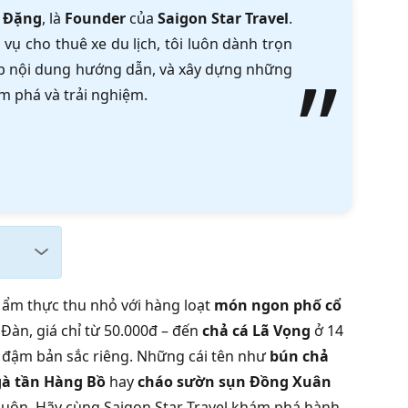
 Đặng
, là
Founder
của
Saigon Star Travel
.
vụ cho thuê xe du lịch, tôi luôn dành trọn
tập nội dung hướng dẫn, và xây dựng những
m phá và trải nghiệm.
 ẩm thực thu nhỏ với hàng loạt
món ngon phố cổ
 Đàn, giá chỉ từ 50.000đ – đến
chả cá Lã Vọng
ở 14
g đậm bản sắc riêng. Những cái tên như
bún chả
à tần Hàng Bồ
hay
cháo sườn sụn Đồng Xuân
muộn. Hãy cùng Saigon Star Travel khám phá hành