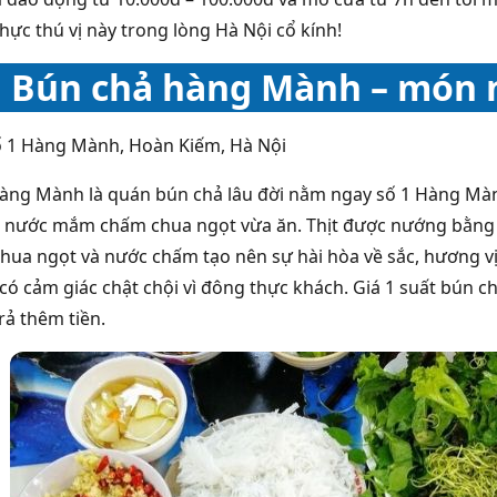
hực thú vị này trong lòng Hà Nội cổ kính!
Bún chả hàng Mành – món 
Số 1 Hàng Mành, Hoàn Kiếm, Hà Nội
àng Mành là quán bún chả lâu đời nằm ngay số 1 Hàng Màn
i nước mắm chấm chua ngọt vừa ăn. Thịt được nướng bằng 
hua ngọt và nước chấm tạo nên sự hài hòa về sắc, hương vị
có cảm giác chật chội vì đông thực khách. Giá 1 suất bún 
rả thêm tiền.