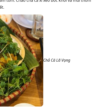
u mắm tôm. Chảo chả cá xì xèo bốc khói và mùi thơm
ất.
Chả Cá Lã Vọng