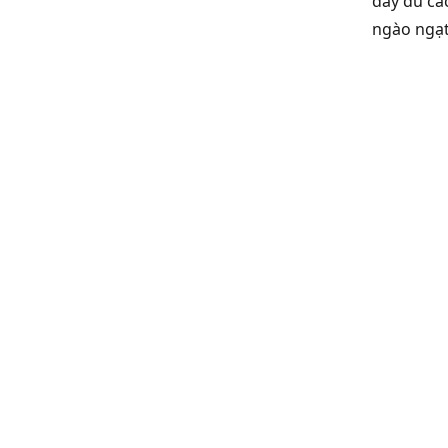
đầy đủ các
ngào ngạt