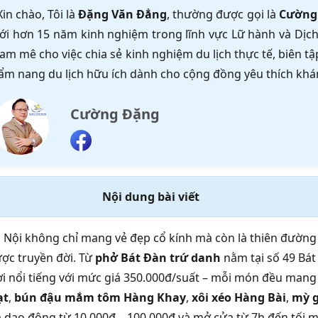
Xin chào, Tôi là
Đặng Văn Đẳng
, thường được gọi là
Cường
ới hơn 15 năm kinh nghiệm trong lĩnh vực Lữ hành và Dịch 
am mê cho việc chia sẻ kinh nghiệm du lịch thực tế, biên 
ẩm nang du lịch hữu ích dành cho cộng đồng yêu thích khá
Cường Đặng
Nội dung bài viết
 Nội không chỉ mang vẻ đẹp cổ kính mà còn là thiên đường
ợc truyền đời. Từ
phở Bát Đàn trứ danh
nằm tại số 49 Bát
ơi nổi tiếng với mức giá 350.000đ/suất – mỗi món đều man
ạt
,
bún đậu mắm tôm Hàng Khay
,
xôi xéo Hàng Bài
,
mỳ g
á dao động từ 10.000đ – 100.000đ và mở cửa từ 7h đến tối 