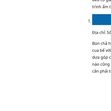
trình ẩm t
Địa chỉ: 
Bún chả h
cua bể vớ
dưa góp c
nào cũng 
cần phải t