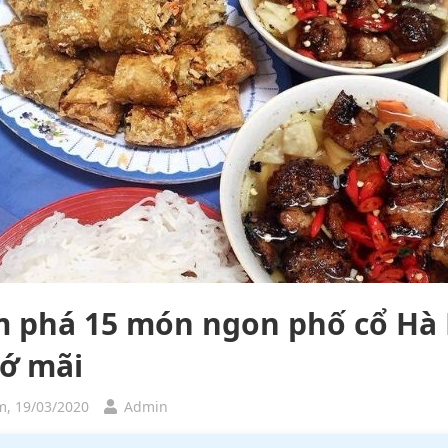
 phá 15 món ngon phố cổ Hà N
hớ mãi
, 19/03/2020
Admin