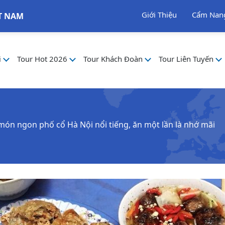
Giới Thiệu
Cẩm Nan
T NAM
i
Tour Hot 2026
Tour Khách Đoàn
Tour Liên Tuyến
ón ngon phố cổ Hà Nội nổi tiếng, ăn một lần là nhớ mãi