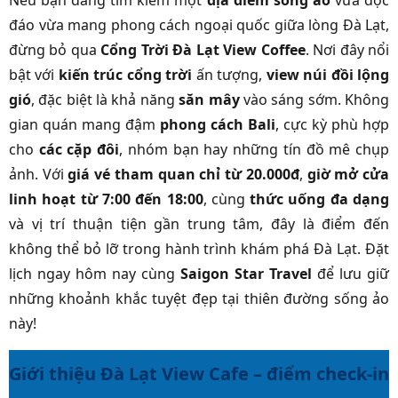
Nếu bạn đang tìm kiếm một
địa điểm sống ảo
vừa độc
đáo vừa mang phong cách ngoại quốc giữa lòng Đà Lạt,
đừng bỏ qua
Cổng Trời Đà Lạt View Coffee
. Nơi đây nổi
bật với
kiến trúc cổng trời
ấn tượng,
view núi đồi lộng
gió
, đặc biệt là khả năng
săn mây
vào sáng sớm. Không
gian quán mang đậm
phong cách Bali
, cực kỳ phù hợp
cho
các cặp đôi
, nhóm bạn hay những tín đồ mê chụp
ảnh. Với
giá vé tham quan chỉ từ 20.000đ
,
giờ mở cửa
linh hoạt từ 7:00 đến 18:00
, cùng
thức uống đa dạng
và vị trí thuận tiện gần trung tâm, đây là điểm đến
không thể bỏ lỡ trong hành trình khám phá Đà Lạt. Đặt
lịch ngay hôm nay cùng
Saigon Star Travel
để lưu giữ
những khoảnh khắc tuyệt đẹp tại thiên đường sống ảo
này!
Giới thiệu Đà Lạt View Cafe – điểm check-in