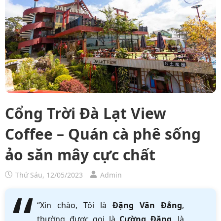
Cổng Trời Đà Lạt View
Coffee – Quán cà phê sống
ảo săn mây cực chất
Thứ Sáu, 12/05/2023
Admin
“Xin chào, Tôi là
Đặng Văn Đẳng
,
thường được gọi là
Cường Đặng
, là