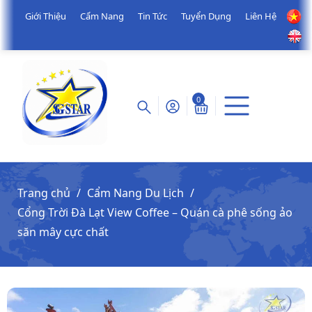
Giới Thiệu
Cẩm Nang
Tin Tức
Tuyển Dụng
Liên Hệ
0
Trang chủ
Cẩm Nang Du Lịch
Cổng Trời Đà Lạt View Coffee – Quán cà phê sống ảo
săn mây cực chất