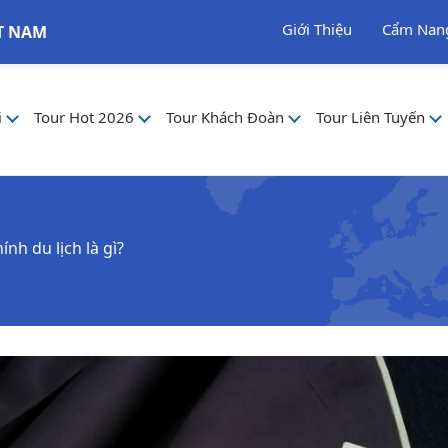
Giới Thiệu
Cẩm Nan
T NAM
i
Tour Hot 2026
Tour Khách Đoàn
Tour Liên Tuyến
nh du lịch là gì?