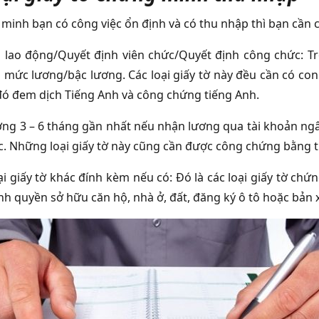
minh bạn có công việc ổn định và có thu nhập thì bạn cần c
lao động/Quyết định viên chức/Quyết định công chức: Tr
õ mức lương/bậc lương. Các loại giấy tờ này đều cần có con
đó đem dịch Tiếng Anh và công chứng tiếng Anh.
ơng 3 – 6 tháng gần nhất nếu nhận lương qua tài khoản ng
ác. Những loại giấy tờ này cũng cần được công chứng bằng t
ại giấy tờ khác đính kèm nếu có: Đó là các loại giấy tờ ch
h quyền sở hữu căn hộ, nhà ở, đất, đăng ký ô tô hoặc bản