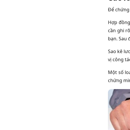
Để chứng 
Hợp đồng 
cần ghi r
bạn. Sau 
Sao kê lư
vị công t
Một số lo
chứng min