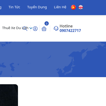
g
Tin Tức
Tuyển Dụng
Liên Hệ
0
Hotline
Thuê Xe Du Lịch
0907422717