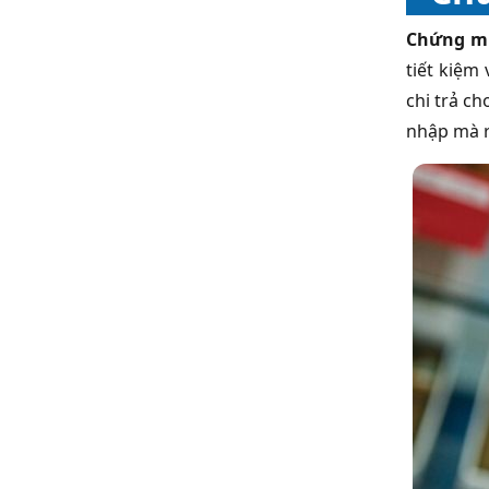
Chứng mi
tiết kiệm
chi trả c
nhập mà r