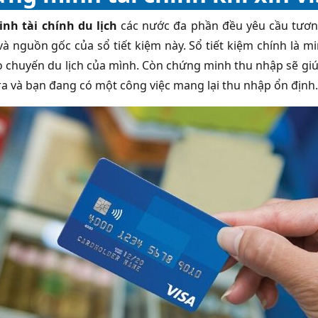
nh tài chính du lịch
các nước đa phần đều yêu cầu tươn
 và nguồn gốc của sổ tiết kiệm này. Sổ tiết kiệm chính là 
ho chuyến du lịch của mình. Còn chứng minh thu nhập sẽ giú
a và bạn đang có một công việc mang lại thu nhập ổn định.