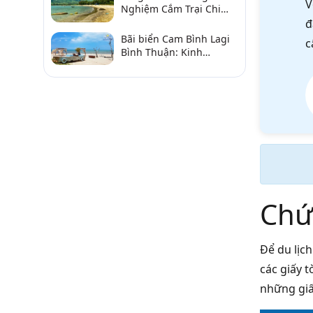
V
Nghiệm Cắm Trại Chi
Tiết Từ A–Z
đ
Bãi biển Cam Bình Lagi
c
Bình Thuận: Kinh
nghiệm đi chơi, ăn hải
sản, điểm gần
Chứn
Để du lịch
các giấy 
những giấ