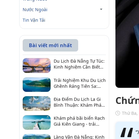
Nước Ngoài
Tin Vận Tải
Bài viết mới nhất
Du Lịch Đà Nẵng Tự Túc:
Kinh Nghiệm Cần Biết
Để Trải Nghiệm Tuyệt
Vời
Trải Nghiệm Khu Du Lịch
Ghềnh Ráng Tiên Sa:
Điểm Đến Không Thể Bỏ
Chứng
Qua
Địa Điểm Du Lịch La Gi
Bình Thuận: Khám Phá 6
Điểm Đến Đáng Ghé
Thứ Ba,
2026
Khám phá bãi biển Rạch
Giá Kiên Giang - trải
nghiệm biển hấp dẫn
“
Làng Vân Đà Nẵng: Kinh