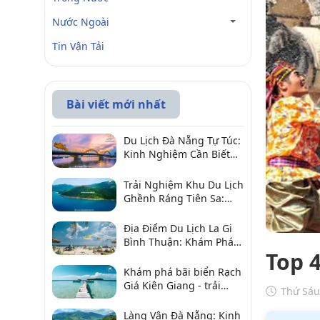
Nước Ngoài
Tin Vận Tải
Bài viết mới nhất
Du Lịch Đà Nẵng Tự Túc:
Kinh Nghiệm Cần Biết
Để Trải Nghiệm Tuyệt
Vời
Trải Nghiệm Khu Du Lịch
Ghềnh Ráng Tiên Sa:
Điểm Đến Không Thể Bỏ
Qua
Địa Điểm Du Lịch La Gi
Bình Thuận: Khám Phá 6
Top 
Điểm Đến Đáng Ghé
2026
Khám phá bãi biển Rạch
Giá Kiên Giang - trải
Thứ Sáu
nghiệm biển hấp dẫn
Làng Vân Đà Nẵng: Kinh