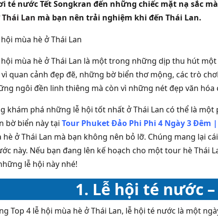
ơi té nước Tết Songkran đến những chiếc mặt nạ sắc màu
 Thái Lan
mà bạn nên trải nghiệm khi đến Thái Lan.
hội mùa hè ở Thái Lan là một trong những dịp thu hút một 
 vì quan cảnh đẹp đẽ, những bờ biển thơ mộng, các trò chơi
hững ngôi đền linh thiêng mà còn vì những nét đẹp văn hóa 
khám phá những lễ hội tốt nhất ở Thái Lan có thể là một p
 bờ biển này tại
Tour Phuket Đảo Phi Phi 4 Ngày 3 Đêm |
a hè ở Thái Lan mà bạn không nên bỏ lỡ. Chúng mang lại cái
ước này. Nếu bạn đang lên kế hoạch cho một tour hè Thái L
những lễ hội này nhé!
1. Lễ hội té nước 
 Top 4 lễ hội mùa hè ở Thái Lan, lễ hội té nước là một ngà