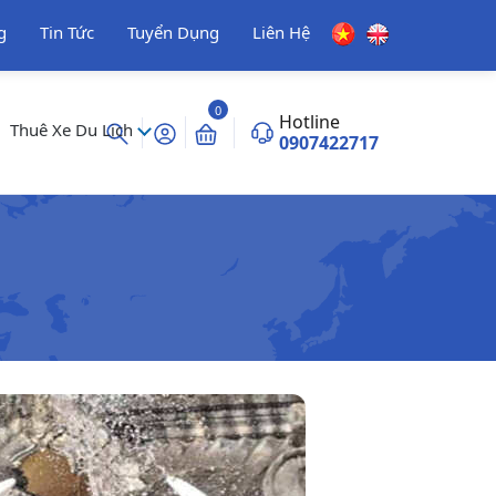
g
Tin Tức
Tuyển Dụng
Liên Hệ
0
Hotline
Thuê Xe Du Lịch
0907422717