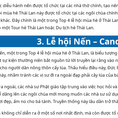
diễu hành nến được tổ chức tại các nhà thờ chính, tạo nê
hội mùa hè Thái Lan này được tổ chức tại các ngôi chùa chín
i khác. Đây chính là một trong Top 4 lễ hội mùa hè ở Thái 
 một Tour hè Thái Lan hoặc Du lịch hè Thái Lan.
3. Lễ hội Nến – Can
n, một trong Top 4 lễ hội mùa hè ở Thái Lan, là biểu tượng 
t sự kiện thường niên bắt nguồn từ lời truyền lại rằng và
 cho người dân nông thôn cấy lúa. Thấu hiểu điều này, Đức P
này, nhằm tránh các vị sư đi ra ngoài đạp phải cây lúa của b
ra ngoài, các nhà sư Phật giáo tập trung vào việc học hỏi v
ể dâng lên các ngôi chùa mới mong muốn các nhà sư sử dụn
i đẹp, ấm no cho bá tánh. Truyền thống này lâu dần trở thà
n không chỉ diễn ra ở một số nơi nhất định, mà còn được tổ 