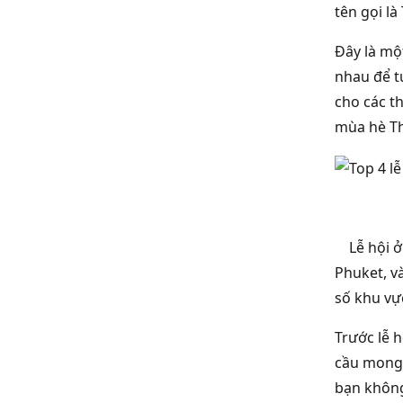
tên gọi l
Đây là mộ
nhau để t
cho các th
mùa hè Th
Lễ hội ở 
Phuket, v
số khu vự
Trước lễ h
cầu mong 
bạn không