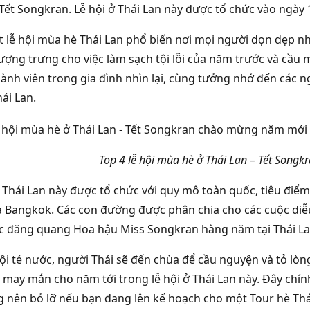
à Tết Songkran. Lễ hội ở Thái Lan này được tổ chức vào ngà
t lễ hội mùa hè Thái Lan phổ biến nơi mọi người dọn dẹp nhà
ượng trưng cho việc làm sạch tội lỗi của năm trước và cầu
ành viên trong gia đình nhìn lại, cùng tưởng nhớ đến các ng
ái Lan.
Top 4 lễ hội mùa hè ở Thái Lan – Tết Son
Thái Lan này được tổ chức với quy mô toàn quốc, tiêu điểm 
à Bangkok. Các con đường được phân chia cho các cuộc diễ
c đăng quang Hoa hậu Miss Songkran hàng năm tại Thái Lan
ội té nước, người Thái sẽ đến chùa để cầu nguyện và tỏ lòng
may mắn cho năm tới trong lễ hội ở Thái Lan này. Đây chính
 nên bỏ lỡ nếu bạn đang lên kế hoạch cho một Tour hè Thái