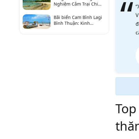
Nghiệm Cắm Trại Chi
“
Tiết Từ A–Z
V
Bãi biển Cam Bình Lagi
Bình Thuận: Kinh
đ
nghiệm đi chơi, ăn hải
c
sản, điểm gần
Top
thă