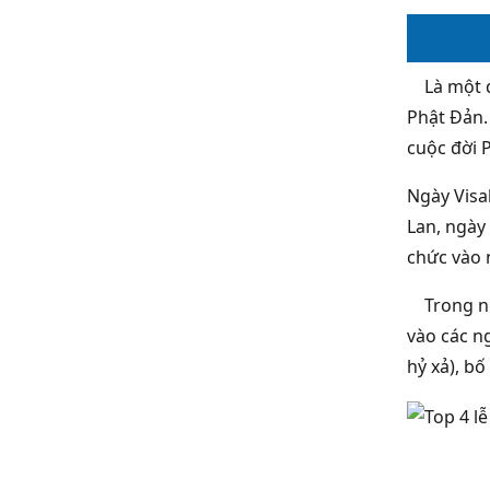
Là một qu
Phật Đản.
cuộc đời 
Ngày Visa
Lan, ngày
chức vào 
Trong ngà
vào các ng
hỷ xả), bố