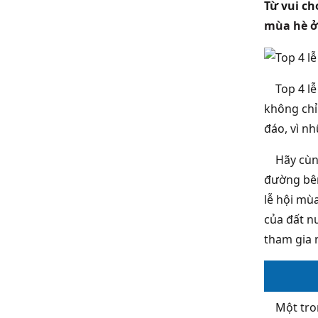
Từ vui ch
mùa hè ở
Top 4 lễ 
không chỉ
đáo, vì n
Hãy cùng 
đường bên
lễ hội mù
của đất n
tham gia 
Một trong