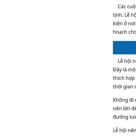
Các cuộc 
tịnh. Lễ 
kiện ở nơ
hoạch cho
Lễ hội nế
Đây là mộ
thích hợp
thời gian 
Không đi 
nến lớn đ
đường tươ
Lễ hội nế