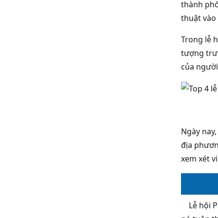
thành phố
thuật vào
Trong lễ 
tượng trư
của người
Ngày nay, 
địa phươn
xem xét v
Lễ hội Phi