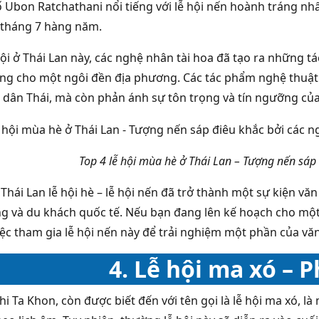
 Ubon Ratchathani nổi tiếng với lễ hội nến hoành tráng nh
 tháng 7 hàng năm.
hội ở Thái Lan này, các nghệ nhân tài hoa đã tạo ra những 
ng cho một ngôi đền địa phương. Các tác phẩm nghệ thuật 
 dân Thái, mà còn phản ánh sự tôn trọng và tín ngưỡng của 
Top 4 lễ hội mùa hè ở Thái Lan – Tượng nến sáp
Thái Lan lễ hội hè – lễ hội nến đã trở thành một sự kiện vă
g và du khách quốc tế. Nếu bạn đang lên kế hoạch cho một 
iệc tham gia lễ hội nến này để trải nghiệm một phần của văn
4. Lễ hội ma xó – 
 Ta Khon, còn được biết đến với tên gọi là lễ hội ma xó, là