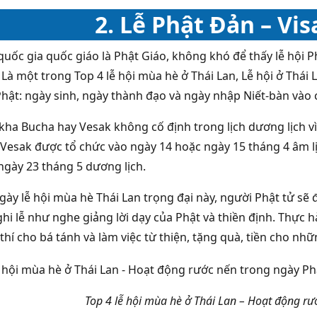
2. Lễ Phật Đản – Vi
ốc gia quốc giáo là Phật Giáo, không khó để thấy lễ hội Ph
 Là một trong Top 4 lễ hội mùa hè ở Thái Lan, Lễ hội ở Thái
Phật: ngày sinh, ngày thành đạo và ngày nhập Niết-bàn vào
kha Bucha hay Vesak không cố định trong lịch dương lịch vì 
 Vesak được tổ chức vào ngày 14 hoặc ngày 15 tháng 4 âm lị
ngày 23 tháng 5 dương lịch.
y lễ hội mùa hè Thái Lan trọng đại này, người Phật tử sẽ
hi lễ như nghe giảng lời dạy của Phật và thiền định. Thực h
 thí cho bá tánh và làm việc từ thiện, tặng quà, tiền cho n
Top 4 lễ hội mùa hè ở Thái Lan – Hoạt động r