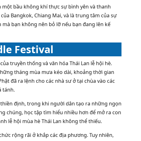
n một bầu không khí thực sự bình yên và thanh
h của Bangkok, Chiang Mai, và là trung tâm của sự
Lan mà bạn không nên bỏ lỡ nếu bạn đang lên kế
dle Festival
của truyền thống và văn hóa Thái Lan lễ hội hè.
o những tháng mùa mưa kéo dài, khoảng thời gian
hật đã ra lệnh cho các nhà sư ở tại chùa vào các
á tánh.
à thiền định, trong khi người dân tạo ra những ngọn
g chúng, học tập tìm hiểu nhiều hơn để mở ra con
nh lễ hội mùa hè Thái Lan không thể thiếu.
chức rộng rãi ở khắp các địa phương. Tuy nhiên,