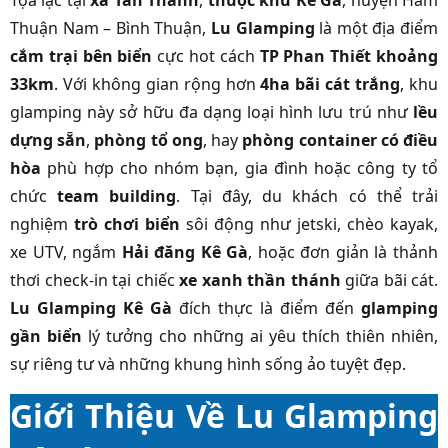
Tọa lạc tại
xã Tân Thành
,
thuộc khu Kê Gà
, huyện Hàm
Thuận Nam – Bình Thuận,
Lu Glamping
là một địa điểm
cắm trại bên biển
cực hot cách
TP Phan Thiết khoảng
33km
. Với không gian rộng hơn
4ha bãi cát trắng
, khu
glamping này sở hữu đa dạng loại hình lưu trú như
lều
dựng sẵn
,
phòng tổ ong
, hay
phòng container có điều
hòa
phù hợp cho nhóm bạn, gia đình hoặc công ty tổ
chức
team building
. Tại đây, du khách có thể trải
nghiệm
trò chơi biển
sôi động như jetski, chèo kayak,
xe UTV, ngắm
Hải đăng Kê Gà
, hoặc đơn giản là thảnh
thơi check-in tại chiếc
xe xanh thần thánh
giữa bãi cát.
Lu Glamping Kê Gà
đích thực là điểm đến
glamping
gần biển
lý tưởng cho những ai yêu thích thiên nhiên,
sự riêng tư và những khung hình sống ảo tuyệt đẹp.
Giới Thiệu Về Lu Glamping