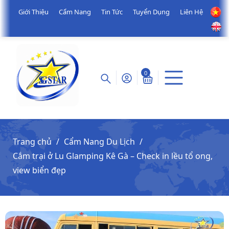
Giới Thiệu
Cẩm Nang
Tin Tức
Tuyển Dụng
Liên Hệ
0
Trang chủ
Cẩm Nang Du Lịch
Cắm trại ở Lu Glamping Kê Gà – Check in lều tổ ong,
view biển đẹp