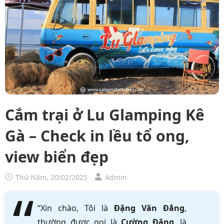
Cắm trại ở Lu Glamping Kê
Gà – Check in lều tổ ong,
view biển đẹp
Thứ Năm, 20/02/2025
Admin
“Xin chào, Tôi là
Đặng Văn Đẳng
,
thường được gọi là
Cường Đặng
, là