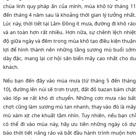
chùa linh quy pháp ấn của mình, mùa khô từ tháng 11
đến tháng 4 năm sau là khoảng thời gian lý tưởng nhất.
Lúc này, thời tiết tại Lâm Đồng ít mưa, đường đi khô ráo
và an toàn hơn rất nhiều. Hơn nữa, sự chênh lệch nhiệt
độ giữa ngày và đêm trong mùa khô tạo điều kiện thuận
lợi để hình thành nên những tầng sương mù buổi sớm
dày đặc, mang lại cơ hội săn biển mây cao nhất cho du
khách.
Nếu bạn đến đây vào mùa mưa (từ tháng 5 đến tháng
10), đường lên núi sẽ trơn trượt, đất đỏ bazan bám chặt
vào lốp xe rất khó di chuyển. Những cơn mưa rào bất
chợt cũng làm sương mù tan nhanh, thay vào đó là mây
mù xám xịt che khuất tầm nhìn. Tuy nhiên, nếu bạn chỉ
có thể đi vào mùa này, hãy ưu tiên những ngày có dự
báo thời tiết nắng ráo và bắt đầu hành trình muộn hơn