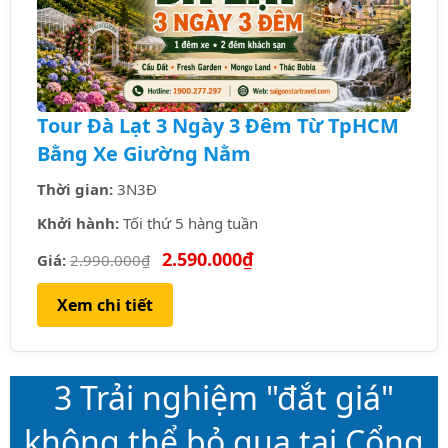
Tour Đà Lạt 3 Ngày 3 Đêm Từ TpHCM
Bằng Xe Giường Nằm
Thời gian:
3N3Đ
Khởi hành:
Tối thứ 5 hàng tuần
2.590.000₫
Giá:
2.990.000₫
Xem chi tiết
3 Trải nghiệm "đắt giá"
không thể bỏ qua tại Cổng