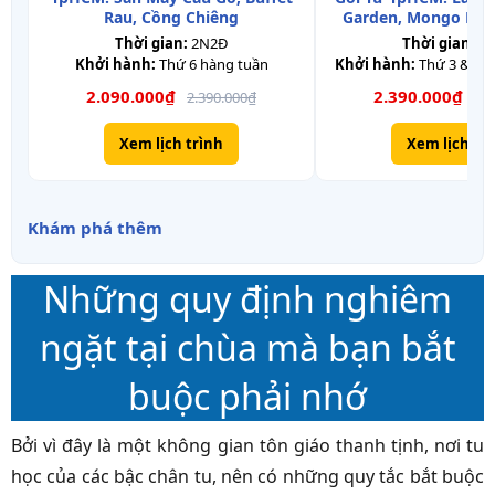
Rau, Cồng Chiêng
Garden, Mongo Land
Samten Hil
Thời gian:
2N2Đ
Thời gian:
3
Khởi hành:
Thứ 6 hàng tuần
Khởi hành:
Thứ 3 & Th
2.090.000₫
2.390.000₫
2.390.000₫
2.8
Xem lịch trình
Xem lịch tr
Khám phá thêm
Những quy định nghiêm
ngặt tại chùa mà bạn bắt
buộc phải nhớ
Bởi vì đây là một không gian tôn giáo thanh tịnh, nơi tu
học của các bậc chân tu, nên có những quy tắc bắt buộc