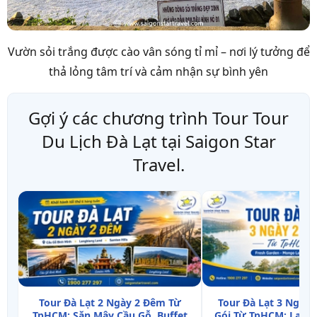
Vườn sỏi trắng được cào vân sóng tỉ mỉ – nơi lý tưởng để
thả lỏng tâm trí và cảm nhận sự bình yên
Gợi ý các chương trình Tour Tour
Du Lịch Đà Lạt tại Saigon Star
Travel.
Tour Đà Lạt 2 Ngày 2 Đêm Từ
Tour Đà Lạt 3 Ngày
TpHCM: Săn Mây Cầu Gỗ, Buffet
Gói Từ TpHCM: Langb