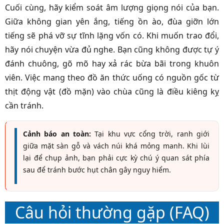
Cuối cùng, hãy kiểm soát âm lượng giọng nói của bạn.
Giữa không gian yên ắng, tiếng ồn ào, đùa giỡn lớn
tiếng sẽ phá vỡ sự tĩnh lặng vốn có. Khi muốn trao đổi,
hãy nói chuyện vừa đủ nghe. Bạn cũng không được tự ý
đánh chuông, gõ mõ hay xả rác bừa bãi trong khuôn
viên. Việc mang theo đồ ăn thức uống có nguồn gốc từ
thịt động vật (đồ mặn) vào chùa cũng là điều kiêng kỵ
cần tránh.
Cảnh báo an toàn:
Tại khu vực cổng trời, ranh giới
giữa mặt sàn gỗ và vách núi khá mỏng manh. Khi lùi
lại để chụp ảnh, bạn phải cực kỳ chú ý quan sát phía
sau để tránh bước hụt chân gây nguy hiểm.
Câu hỏi thường gặp (FAQ)