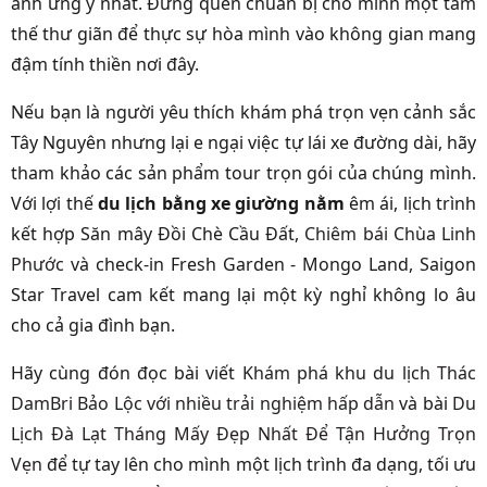
ảnh ưng ý nhất. Đừng quên chuẩn bị cho mình một tâm
thế thư giãn để thực sự hòa mình vào không gian mang
đậm tính thiền nơi đây.
Nếu bạn là người yêu thích khám phá trọn vẹn cảnh sắc
Tây Nguyên nhưng lại e ngại việc tự lái xe đường dài, hãy
tham khảo các sản phẩm tour trọn gói của chúng mình.
Với lợi thế
du lịch bằng xe giường nằm
êm ái, lịch trình
kết hợp Săn mây Đồi Chè Cầu Đất,
Chiêm bái Chùa Linh
Phước
và check-in Fresh Garden - Mongo Land, Saigon
Star Travel cam kết mang lại một kỳ nghỉ không lo âu
cho cả gia đình bạn.
Hãy cùng đón đọc bài viết
Khám phá khu du lịch Thác
DamBri Bảo Lộc với nhiều trải nghiệm hấp dẫn
và bài
Du
Lịch Đà Lạt Tháng Mấy Đẹp Nhất Để Tận Hưởng Trọn
Vẹn
để tự tay lên cho mình một lịch trình đa dạng, tối ưu