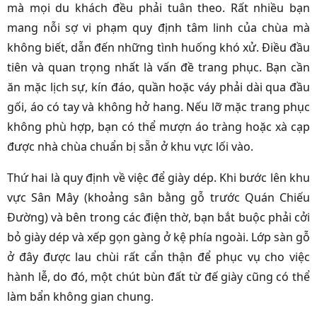
mà mọi du khách đều phải tuân theo. Rất nhiều bạn
mang nỗi sợ vi phạm quy định tâm linh của chùa mà
không biết, dẫn đến những tình huống khó xử. Điều đầu
tiên và quan trọng nhất là vấn đề trang phục. Bạn cần
ăn mặc lịch sự, kín đáo, quần hoặc váy phải dài qua đầu
gối, áo có tay và không hở hang. Nếu lỡ mặc trang phục
không phù hợp, bạn có thể mượn áo tràng hoặc xà cạp
được nhà chùa chuẩn bị sẵn ở khu vực lối vào.
Thứ hai là quy định về việc để giày dép. Khi bước lên khu
vực Sân Mây (khoảng sân bằng gỗ trước Quán Chiếu
Đường) và bên trong các điện thờ, bạn bắt buộc phải cởi
bỏ giày dép và xếp gọn gàng ở kệ phía ngoài. Lớp sàn gỗ
ở đây được lau chùi rất cẩn thận để phục vụ cho việc
hành lễ, do đó, một chút bùn đất từ đế giày cũng có thể
làm bẩn không gian chung.