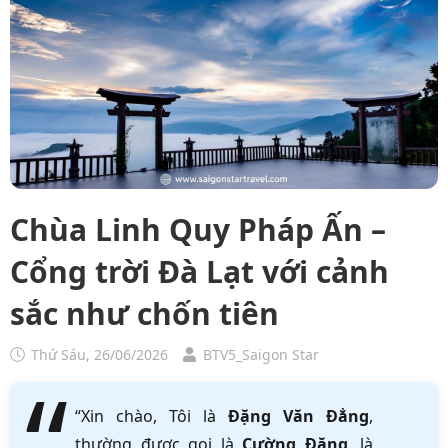
Chùa Linh Quy Pháp Ấn –
Cổng trời Đà Lạt với cảnh
sắc như chốn tiên
Thứ Sáu, 26/06/2026
BTV5_Saigon Star
“Xin chào, Tôi là
Đặng Văn Đẳng
,
thường được gọi là
Cường Đặng
, là