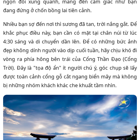
ngọn đồi xung quanh, mang đến cảm giác như bạn
đang đứng ở chốn bồng lai tiên cảnh.
Nhiều bạn sợ đến nơi thì sương đã tan, trời nắng gắt. Để
khắc phục điều này, bạn cần có mặt tại chân núi từ lúc
4:30 sáng và di chuyển dần lên. Để có những bức ảnh
đẹp không dính người vào dịp cuối tuần, hãy chịu khó đi
vòng ra phía hông bên trái của Cổng Thần Đạo (Cổng
Trời). Đây là "tọa độ ẩn" ít người chú ý, góc chụp sẽ lấy
được toàn cảnh cổng gỗ cắt ngang biển mây mà không
bị những nhóm khách khác che khuất tầm nhìn.