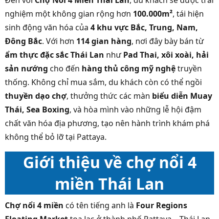
Đến với
Chợ Nổi 4 Miền Thái Lan
, du khách sẽ được trải
nghiệm một không gian rộng hơn
100.000m²
, tái hiện
sinh động văn hóa của
4 khu vực Bắc, Trung, Nam,
Đông Bắc
. Với hơn
114 gian hàng
, nơi đây bày bán từ
ẩm thực đặc sắc Thái Lan
như
Pad Thai, xôi xoài, hải
sản nướng
cho đến
hàng thủ công mỹ nghệ
truyền
thống. Không chỉ mua sắm, du khách còn có thể ngồi
thuyền dạo chợ
, thưởng thức các màn
biểu diễn Muay
Thái, Sea Boxing
, và hòa mình vào những lễ hội đậm
chất văn hóa địa phương, tạo nên hành trình khám phá
không thể bỏ lỡ tại Pattaya.
Giới thiệu về chợ nổi 4
miền Thái Lan
Chợ nổi 4 miền
có tên tiếng anh là
Four Regions