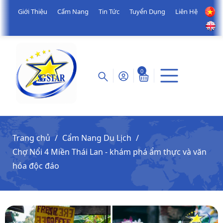
Giới Thiệu
Cẩm Nang
Tin Tức
Tuyển Dụng
Liên Hệ
0
Trang chủ
Cẩm Nang Du Lịch
Chợ Nổi 4 Miền Thái Lan - khám phá ẩm thực và văn
hóa độc đáo