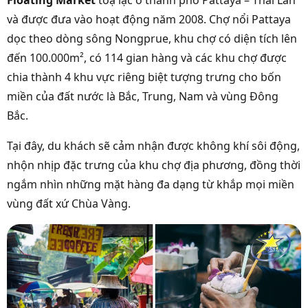
Floating Market
toạ lạc ở thành phố Pattaya – Thái Lan
và được đưa vào hoạt động năm 2008.
Chợ nổi Pattaya
dọc theo dòng sông Nongprue, khu chợ có diện tích lên
đến 100.000m
²
, có 114 gian hàng và các k
hu chợ được
chia thành 4 khu vực riêng biệt tượng trưng cho bốn
miền của đất nước là Bắc, Trung, Nam và vùng Đông
Bắc.
Tại đây, du khách sẽ cảm nhận được không khí sôi động,
nhộn nhịp đặc trưng của khu chợ địa phương, đồng thời
ngắm nhìn những mặt hàng đa dạng từ khắp mọi miền
vùng đất xứ Chùa Vàng.