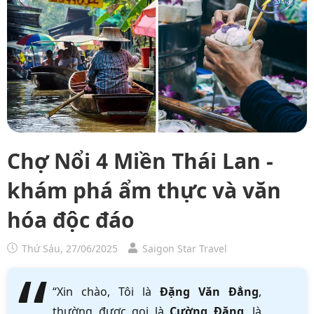
Chợ Nổi 4 Miền Thái Lan -
khám phá ẩm thực và văn
hóa độc đáo
Thứ Sáu, 27/06/2025
Saigon Star Travel
“Xin chào, Tôi là
Đặng Văn Đẳng
,
thường được gọi là
Cường Đặng
, là