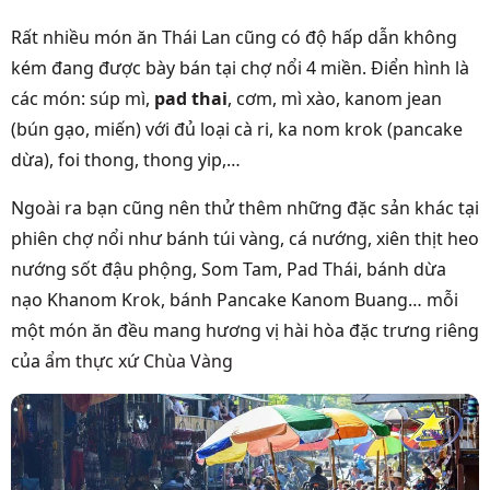
Rất nhiều món ăn Thái Lan cũng có độ hấp dẫn không
kém đang được bày bán tại chợ nổi 4 miền. Điển hình là
các món: súp mì,
pad thai
, cơm, mì xào, kanom jean
(bún gạo, miến) với đủ loại cà ri, ka nom krok (pancake
dừa), foi thong, thong yip,…
Ngoài ra bạn cũng nên thử thêm những đặc sản khác tại
phiên chợ nổi như bánh túi vàng, cá nướng, xiên thịt heo
nướng sốt đậu phộng, Som Tam, Pad Thái, bánh dừa
nạo Khanom Krok, bánh Pancake Kanom Buang… mỗi
một món ăn đều mang hương vị hài hòa đặc trưng riêng
của
ẩm thực xứ Chùa Vàng