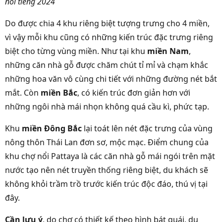
nổi tiếng 2024
Do được chia 4 khu riêng biệt tượng trưng cho 4 miền,
vì vậy mỗi khu cũng có những kiến trúc đặc trưng riêng
biệt cho từng vùng miền. Như tại khu
miền Nam
,
những căn nhà gỗ được chăm chút tỉ mỉ và chạm khắc
những hoa văn vô cùng chi tiết với những đường nét bắt
mắt. Còn
miền Bắc
, có kiến trúc đơn giản hơn với
những ngôi nhà mái nhọn không quá cầu kì, phức tạp.
Khu
miền Đông Bắc
lại toát lên nét đặc trưng của vùng
nông thôn Thái Lan đơn sơ, mộc mạc. Điểm chung của
khu chợ nổi Pattaya là các căn nhà gỗ mái ngói trên mặt
nước tạo nên nét truyền thống riêng biệt, du khách sẽ
không khỏi trầm trồ trước kiến trúc độc đáo, thú vị tại
đây.
Cần lưu ý
, do chợ có thiết kế theo hình bát quái, du