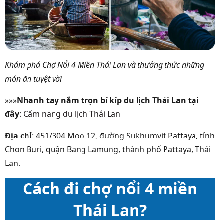
Khám phá Chợ Nổi 4 Miền Thái Lan và thưởng thức những
món ăn tuyệt vời
»»»
Nhanh tay nắm trọn bí kíp du lịch Thái Lan tại
đây
:
Cẩm nang du lịch Thái Lan
Địa chỉ
: 451/304 Moo 12, đường Sukhumvit Pattaya, tỉnh
Chon Buri, quận Bang Lamung, thành phố Pattaya, Thái
Lan.
Cách đi chợ nổi 4 miền
Thái Lan?