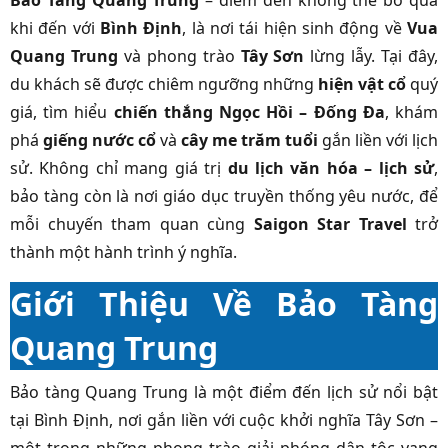
Bảo Tàng Quang Trung
– điểm đến không thể bỏ qua
khi đến với
Bình Định
, là nơi tái hiện sinh động về
Vua
Quang Trung
và phong trào
Tây Sơn
lừng lẫy. Tại đây,
du khách sẽ được chiêm ngưỡng những
hiện vật cổ
quý
giá, tìm hiểu
chiến thắng Ngọc Hồi – Đống Đa
, khám
phá
giếng nước cổ
và
cây me trăm tuổi
gắn liền với lịch
sử. Không chỉ mang giá trị
du lịch văn hóa – lịch sử
,
bảo tàng còn là nơi giáo dục truyền thống yêu nước, để
mỗi chuyến tham quan cùng
Saigon Star Travel
trở
thành một hành trình ý nghĩa.
Giới Thiệu Về Bảo Tàng
Quang Trung
Bảo tàng Quang Trung là một điểm đến lịch sử nổi bật
tại Bình Định, nơi gắn liền với cuộc khởi nghĩa Tây Sơn –