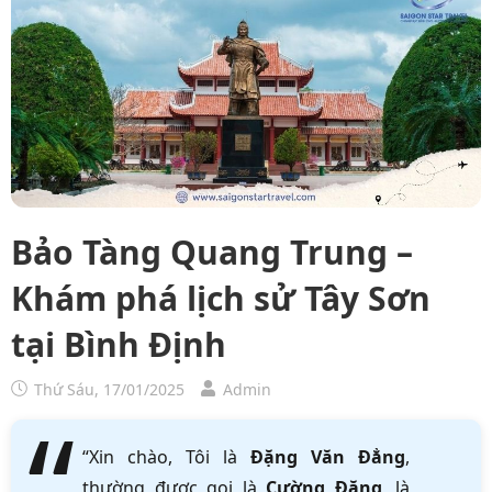
Bảo Tàng Quang Trung –
Khám phá lịch sử Tây Sơn
tại Bình Định
Thứ Sáu, 17/01/2025
Admin
“Xin chào, Tôi là
Đặng Văn Đẳng
,
thường được gọi là
Cường Đặng
, là