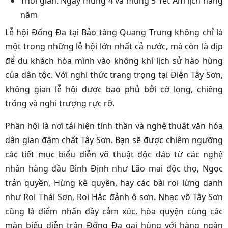
Thời gian: Ngày mùng 4 và mùng 5 Tết Âm lịch hàng
năm
Lễ hội Đống Đa tại Bảo tàng Quang Trung không chỉ là
một trong những lễ hội lớn nhất cả nước, mà còn là dịp
để du khách hòa mình vào không khí lịch sử hào hùng
của dân tộc. Với nghi thức trang trọng tại Điện Tây Sơn,
không gian lễ hội được bao phủ bởi cờ lọng, chiêng
trống và nghi trượng rực rỡ.
Phần hội là nơi tái hiện tinh thần và nghệ thuật văn hóa
dân gian đậm chất Tây Sơn. Bạn sẽ được chiêm ngưỡng
các tiết mục biểu diễn võ thuật độc đáo từ các nghệ
nhân hàng đầu Bình Định như Lão mai độc thọ, Ngọc
trản quyền, Hùng kê quyền, hay các bài roi lừng danh
như Roi Thái Sơn, Roi Hắc đảnh ô sơn. Nhạc võ Tây Sơn
cũng là điểm nhấn đầy cảm xúc, hòa quyện cùng các
màn biểu diễn trận Đống Đa oai hùng với hàng ngàn