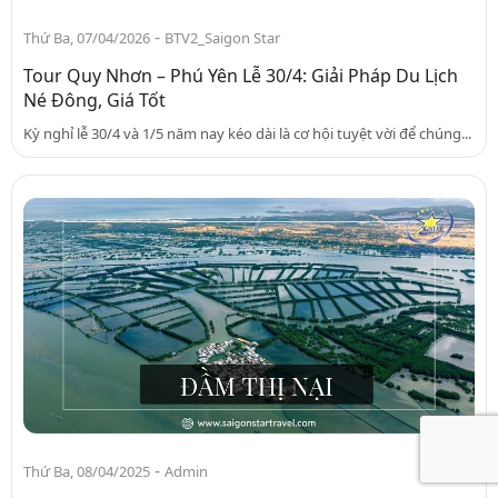
-
Thứ Ba, 07/04/2026
BTV2_Saigon Star
Tour Quy Nhơn – Phú Yên Lễ 30/4: Giải Pháp Du Lịch
Né Đông, Giá Tốt
Kỳ nghỉ lễ 30/4 và 1/5 năm nay kéo dài là cơ hội tuyệt vời để chúng...
-
Thứ Ba, 08/04/2025
Admin