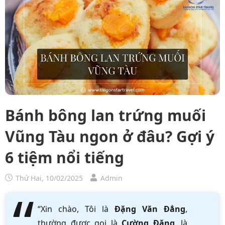
Bánh bông lan trứng muối
Vũng Tàu ngon ở đâu? Gợi ý
6 tiệm nổi tiếng
Thứ Hai, 10/02/2025
Admin
“Xin chào, Tôi là
Đặng Văn Đẳng
,
thường được gọi là
Cường Đặng
, là