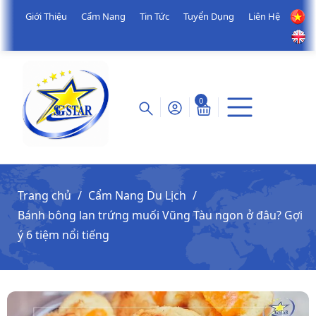
Giới Thiệu
Cẩm Nang
Tin Tức
Tuyển Dụng
Liên Hệ
0
Trang chủ
Cẩm Nang Du Lịch
Bánh bông lan trứng muối Vũng Tàu ngon ở đâu? Gợi
ý 6 tiệm nổi tiếng