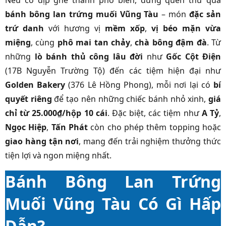
Nếu có dịp ghé thành phố biển, đừng quên thử qua
bánh bông lan trứng muối Vũng Tàu
– món
đặc sản
trứ danh
với hương vị
mềm xốp
,
vị béo mặn vừa
miệng
, cùng
phô mai tan chảy
,
chà bông đậm đà
. Từ
những
lò bánh thủ công lâu đời
như
Gốc Cột Điện
(17B Nguyễn Trường Tộ) đến các tiệm hiện đại như
Golden Bakery
(376 Lê Hồng Phong), mỗi nơi lại có
bí
quyết riêng
để tạo nên những chiếc bánh nhỏ xinh,
giá
chỉ từ 25.000₫/hộp 10 cái
. Đặc biệt, các tiệm như
A Tỷ
,
Ngọc Hiệp
,
Tấn Phát
còn cho phép thêm topping hoặc
giao hàng tận nơi
, mang đến trải nghiệm thưởng thức
tiện lợi và ngon miệng nhất.
Bánh Bông Lan Trứng
Muối Vũng Tàu Có Gì Hấp
Dẫn?