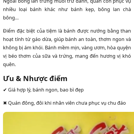
Ngoài bông lan trứng muối trứ danh, quán còn phục vụ
nhiều loại bánh khác như bánh kẹp, bông lan chà
bông…
Điểm đặc biệt của tiệm là bánh được nướng bằng than
hoạt tính từ gáo dừa, giúp bánh an toàn, thơm ngon và
không bị ám khói. Bánh mềm mịn, vàng ươm, hòa quyện
vị béo thơm của sữa và trứng, mang đến hương vị khó
quên.
Ưu & Nhược điểm
✔ Giá hợp lý, bánh ngon, bao bì đẹp
✖ Quán đông, đôi khi nhân viên chưa phục vụ chu đáo