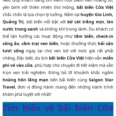
Nếu Quý khách đang tìm kiếm một điểm đến hoang sơ,
yên bình với thiên nhiên thơ mộng,
bãi biển Cửa Việt
chắc chắn là lựa chọn lý tưởng. Nằm tại
huyện Gio Linh,
Quảng Trị
, bãi biển nổi bật với
bờ cát trắng mịn
,
làn
nước trong xanh
và không khí trong lành. Du khách có
thể tận hưởng các hoạt động như
tắm biển
,
check-in
sống ảo
,
cắm trại ven biển
, hoặc thưởng thức
hải sản
tươi sống
ngay tại chợ ven bờ với mức giá rất phải
chăng. Đặc biệt, du lịch
bãi biển Cửa Việt
hiện vẫn
miễn
phí vé vào cửa
, phù hợp cho chuyến đi tiết kiệm mà vẫn
trọn vẹn trải nghiệm. Đừng bỏ lỡ khoảnh khắc ngắm
hoàng hôn lãng mạn
bên bãi biển cùng
Saigon Star
Travel
, đơn vị đồng hành mang đến những hành trình
khám phá tuyệt vời nhất!
Tìm hiểu về bãi biển Cửa