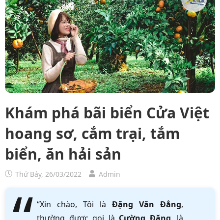
Khám phá bãi biển Cửa Việt
hoang sơ, cắm trại, tắm
biển, ăn hải sản
Thứ Bảy, 26/03/2022
Admin
“Xin chào, Tôi là
Đặng Văn Đẳng
,
thường được gọi là
Cường Đặng
, là