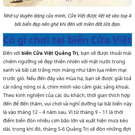
Nhờ sự duyên dáng của mình, Cửa Việt được liệt kê vào top 4
bãi biển đẹp nên ghé khi đến với miền đất lửa đạn.
Có gì chơi tại biển Cửa Việt
Đến với
biển Cửa Việt Quảng Trị
, bạn sẽ được thoải mái
chiêm ngưỡng vẻ đẹp thiên nhiên với mặt nước trong
xanh và bãi cát trắng mịn màng như tấm lụa mềm mại
trước gió. Nếu đến đây vào mùa hạ, bạn sẽ được giải toả
cái nắng nóng oi ả, chìm mình vào cảm giác sảng khoái.
Theo kinh nghiệm của các du khách, thời gian thích hợp
đến để đến thăm, vui chơi và nghỉ dưỡng tại bãi biển này
là vào tháng 12 – 4 năm sau. Vì từ tháng 9 – 11 là thời
điểm biển đón nhiều cơn bão lớn và xuất hiện mưa kéo
dài, trong khi đó, tháng 5-6 Quảng Trị sẽ đón những đợt