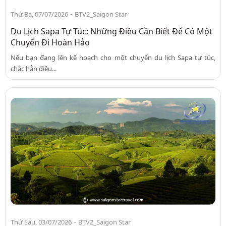
-
Thứ Ba, 07/07/2026
BTV2_Saigon Star
Du Lịch Sapa Tự Túc: Những Điều Cần Biết Để Có Một
Chuyến Đi Hoàn Hảo
Nếu bạn đang lên kế hoạch cho một chuyến du lịch Sapa tự túc,
chắc hẳn điều...
-
Thứ Sáu, 03/07/2026
BTV2_Saigon Star