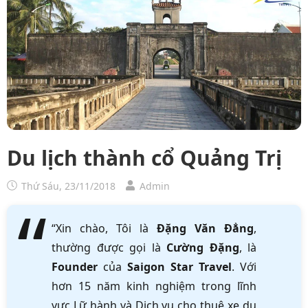
Du lịch thành cổ Quảng Trị
Thứ Sáu, 23/11/2018
Admin
“Xin chào, Tôi là
Đặng Văn Đẳng
,
thường được gọi là
Cường Đặng
, là
Founder
của
Saigon Star Travel
. Với
hơn 15 năm kinh nghiệm trong lĩnh
vực Lữ hành và Dịch vụ cho thuê xe du