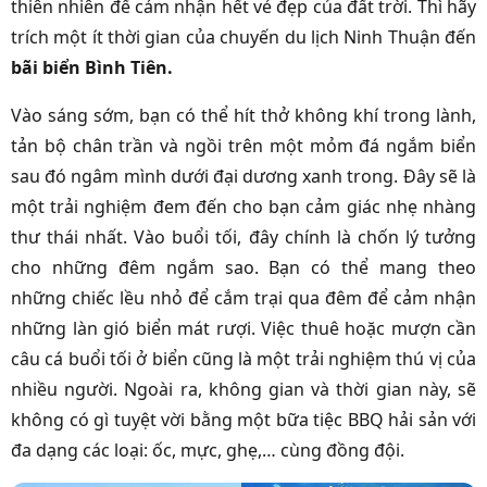
thiên nhiên để cảm nhận hết vẻ đẹp của đất trời. Thì hãy
trích một ít thời gian của chuyến du lịch Ninh Thuận đến
bãi biển Bình Tiên.
Vào sáng sớm, bạn có thể hít thở không khí trong lành,
tản bộ chân trần và ngồi trên một mỏm đá ngắm biển
sau đó ngâm mình dưới đại dương xanh trong. Đây sẽ là
một trải nghiệm đem đến cho bạn cảm giác nhẹ nhàng
thư thái nhất. Vào buổi tối, đây chính là chốn lý tưởng
cho những đêm ngắm sao. Bạn có thể mang theo
những chiếc lều nhỏ để cắm trại qua đêm để cảm nhận
những làn gió biển mát rượi. Việc thuê hoặc mượn cần
câu cá buổi tối ở biển cũng là một trải nghiệm thú vị của
nhiều người. Ngoài ra, không gian và thời gian này, sẽ
không có gì tuyệt vời bằng một bữa tiệc BBQ hải sản với
đa dạng các loại: ốc, mực, ghẹ,… cùng đồng đội.