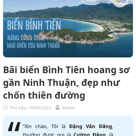
Bãi biển Bình Tiên hoang sơ
gần Ninh Thuận, đẹp như
chốn thiên đường
Thứ Sáu, 18/03/2022
Admin
“Xin chào, Tôi là
Đặng Văn Đẳng
,
thường được gọi là
Cường Đặng
, là