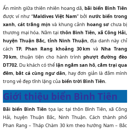
Ẩn mình giữa thiên nhiên hoang dã,
bãi biển Bình Tiên
được ví như “
Maldives Việt Nam
” bởi
nước biển trong
xanh
,
cát trắng mịn
và khung cảnh
hoang sơ
chưa bị
thương mại hóa. Nằm tại
thôn Bình Tiên, xã Công Hải,
huyện Thuận Bắc, tỉnh Ninh Thuận
, địa danh này chỉ
cách
TP. Phan Rang khoảng 30 km
và
Nha Trang
70 km
, thuận tiện cho hành trình
phượt đường đèo
DT702
. Du khách có thể
lặn ngắm san hô
,
cắm trại qua
đêm
,
bắt cá cùng ngư dân
, hay đơn giản là đắm mình
trong vẻ đẹp tĩnh lặng của
biển trời Bình Tiên
.
Giới thiệu biển Bình Tiên
Bãi biển Bình Tiên
tọa lạc tại thôn Bình Tiên, xã Công
Hải, huyện Thuận Bắc, Ninh Thuận. Cách thành phố
Phan Rang – Tháp Chàm 30 km theo hướng Nam – Bắc