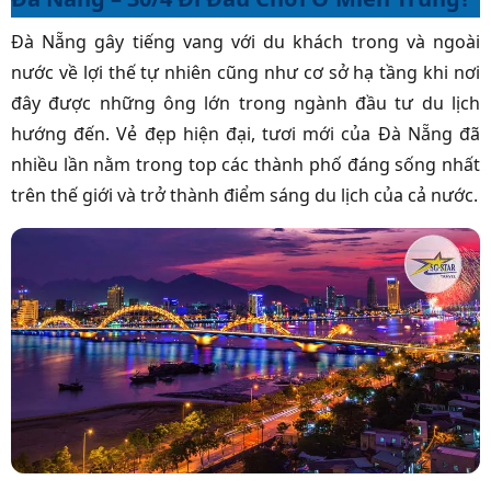
Đà Nẵng gây tiếng vang với
du khách trong và ngoài
nước về lợi thế tự nhiên cũng như cơ sở hạ tầng khi nơi
đây được những ông lớn trong ngành đầu tư du lịch
hướng đến. Vẻ đẹp hiện đại, tươi mới của Đà Nẵng đã
nhiều lần nằm trong top các thành phố đáng sống nhất
trên thế giới và
trở thành điểm sáng du lịch của cả nước.