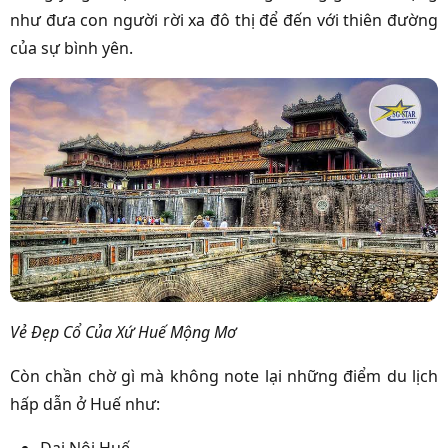
như đưa con người rời xa đô thị để đến với thiên đường
của sự bình yên.
Vẻ Đẹp Cổ Của Xứ Huế Mộng Mơ
Còn chần chờ gì mà không note lại những điểm du lịch
hấp dẫn ở Huế như:
Đại Nội Huế