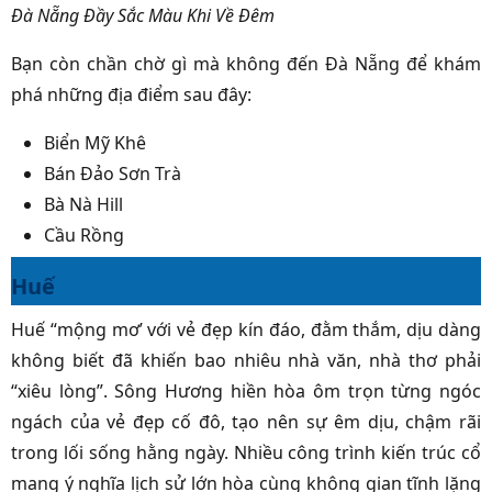
Đà Nẵng Đầy Sắc Màu Khi Về Đêm
Bạn còn chần chờ gì mà không đến Đà Nẵng để khám
phá những địa điểm sau đây:
Biển Mỹ Khê
Bán Đảo Sơn Trà
Bà Nà Hill
Cầu Rồng
Huế
Huế “mộng mơ’ với vẻ đẹp kín đáo, đằm thắm, dịu dàng
không biết đã khiến bao nhiêu nhà văn, nhà thơ phải
“xiêu lòng”. Sông Hương hiền hòa ôm trọn từng ngóc
ngách của vẻ đẹp cố đô, tạo nên sự êm dịu, chậm rãi
trong lối sống hằng ngày. Nhiều công trình kiến trúc cổ
mang ý nghĩa lịch sử lớn hòa cùng không gian tĩnh lặng