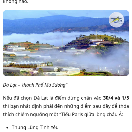
không nào.
Đà Lạt – ‘thành Phố Mù Sương”
Nếu đã chọn Đà Lạt là điểm dừng chân vào
30/4 và 1/5
thì bạn nhất định phải đến những điểm sau đây để thỏa
thích chiêm ngưỡng một “Tiểu Paris giữa lòng châu Á:
Thung Lũng Tình Yêu