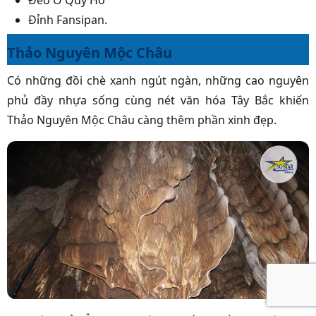
Đèo Ô Quý Hồ
Đỉnh Fansipan.
Thảo Nguyên Mộc Châu
Có những đồi chè xanh ngút ngàn, những cao nguyên
phủ đầy nhựa sống cùng nét văn hóa Tây Bắc khiến
Thảo Nguyên Mộc Châu càng thêm phần xinh đẹp.