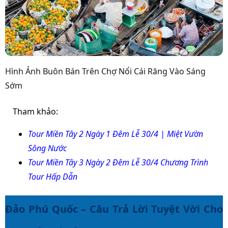
Hình Ảnh Buôn Bán Trên Chợ Nổi Cái Răng Vào Sáng
Sớm
Tham khảo:
Tour Miền Tây 2 Ngày 1 Đêm Lễ 30/4 | Miệt Vườn
Sông Nước
Tour Miền Tây 3 Ngày 2 Đêm Lễ 30/4 Chương Trình
Tour Hấp Dẫn
Đảo Phú Quốc – Câu Trả Lời Tuyệt Vời Cho