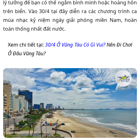
lý tưởng để bạn có thể ngắm bình minh hoặc hoàng hôn
trên biển.
Vào 30/4 tại đây
diễn ra các chương trình ca
múa nhạc kỷ niệm ngày giải phóng miền Nam, hoàn
toàn thống nhất đất nước.
Xem chi tiết tại:
30/4 Ở Vũng Tàu Có Gì Vui?
Nên Đi Chơi
Ở Đâu Vũng Tàu?