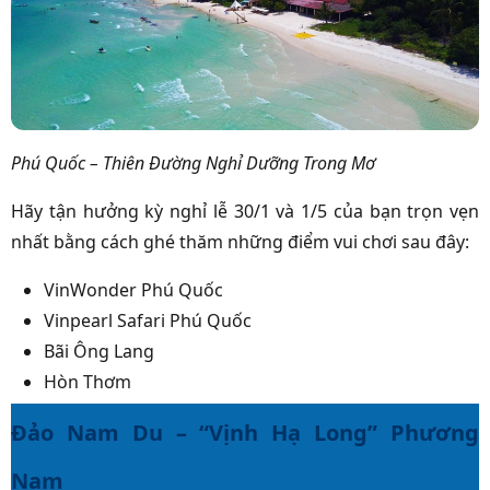
Phú Quốc – Thiên Đường Nghỉ Dưỡng Trong Mơ
Hãy tận hưởng kỳ nghỉ lễ 30/1 và 1/5 của bạn trọn vẹn
nhất bằng cách ghé thăm những điểm vui chơi sau đây:
VinWonder Phú Quốc
Vinpearl Safari Phú Quốc
Bãi Ông Lang
Hòn Thơm
Đảo Nam Du – “Vịnh Hạ Long” Phương
Nam