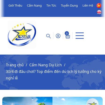
Giới Thiệu
Cẩm Nang
Tin Tức
Tuyển Dụng
Liên Hệ
0
Trang chủ
Cẩm Nang Du Lịch
30/4 đi đâu chơi? Top điểm đến du lịch lý tưởng cho kỳ
nghỉ lễ