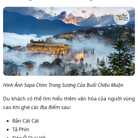
Hình Ảnh Sapa Chìm Trong Sương Của Buổi Chiều Muộn
Du khách có thể tìm hiểu thêm văn hóa của người vùng
cao khi ghé các địa điểm sau:
Bản Cát Cát
Tả Phìn