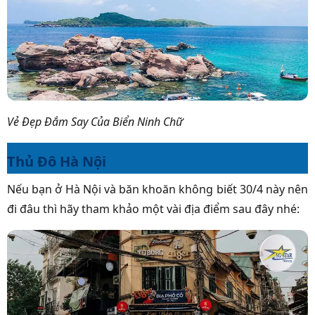
Vẻ Đẹp Đắm Say Của Biển Ninh Chữ
Thủ Đô Hà Nội
Nếu bạn ở Hà Nội và băn khoăn không biết 30/4 này nên
đi đâu thì hãy tham khảo một vài địa điểm sau đây nhé: