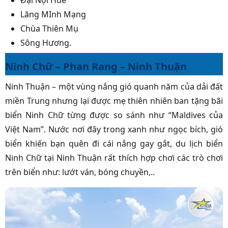
Lăng MInh Mạng
Chùa Thiên Mụ
Sông Hương.
Ninh Chữ – Phan Rang – Ninh Thuận
Ninh Thuận – một vùng
nắng gió quanh năm của dải đất
miền Trung nhưng lại được mẹ thiên nhiên ban tặng bãi
biển Ninh Chữ từng được so sánh như “Maldives của
Việt Nam”. Nước nơi đây trong xanh như ngọc bích
,
gió
biển khiến bạn quên đi cái nắng gay gắt, du lịch biển
Ninh Chữ tại Ninh Thuận rất thích hợp chơi các trò chơi
trên biển như: lướt ván, bóng chuyền,..