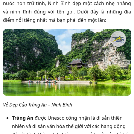
nước non trữ tình, Ninh Bình đẹp một cách nhẹ nhàng
và ninh tĩnh đúng với tên gọi. Dưới đây là những địa
điểm nổi tiếng nhất mà bạn phải đến một lần:
Vẻ Đẹp Của Tràng An – Ninh Bình
Tràng An
được Unesco công nhận là di sản thiên
nhiên và di sản văn hóa thế giới với các hang động