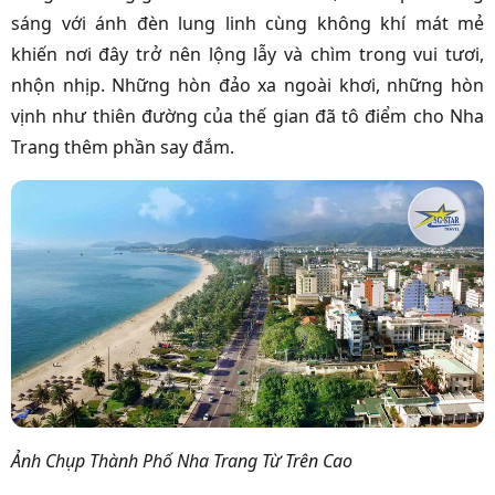
sáng với ánh đèn lung linh cùng không khí mát mẻ
khiến nơi đây trở nên lộng lẫy và chìm trong vui tươi,
nhộn nhịp. Những hòn đảo xa ngoài khơi, những hòn
vịnh như thiên đường của thế gian đã tô điểm cho Nha
Trang thêm phần say đắm.
Ảnh Chụp Thành Phố Nha Trang Từ Trên Cao