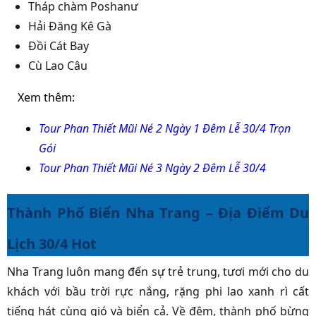
Tháp chàm Poshanư
Hải Đăng Kê Gà
Đồi Cát Bay
Cù Lao Câu
Xem thêm:
Tour Phan Thiết Mũi Né 2 Ngày 1 Đêm Lễ 30/4 Trọn
Gói
Tour Phan Thiết Mũi Né 3 Ngày 2 Đêm Lễ 30/4
Thành Phố Biển Nha Trang – Địa Điểm Du
Lịch 30/4 Hot
Nha Trang luôn mang đến sự trẻ trung, tươi mới cho du
khách với bầu trời rực nắng, rặng phi lao xanh rì cất
tiếng hát cùng gió và biển cả. Về đêm, thành phố bừng