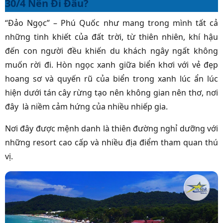
30/4 Nên Đi Đâu?
“Đảo Ngọc” – Phú Quốc như mang trong mình tất cả
những tinh khiết của đất trời, từ thiên nhiên, khí hậu
đến con người đều khiến du khách ngây ngất không
muốn rời đi.
Hòn ngọc xanh giữa biển khơi với vẻ đẹp
hoang sơ và quyến rũ của
biển trong xanh
lúc ẩn lúc
hiện dưới tán cây rừng tạo nên không gian nên thơ, nơi
đây là niềm cảm hứng của nhiều nhiếp gia.
Nơi đây được mệnh danh
là thiên đường nghỉ dưỡng với
những resort cao cấp và nhiều địa điểm tham quan thú
vị.