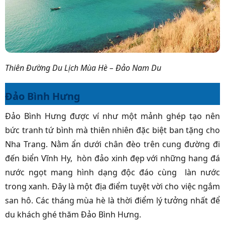
Thiên Đường Du Lịch Mùa Hè – Đảo Nam Du
Đảo Bình Hưng
Đảo Bình Hưng được ví như một mảnh ghép tạo nên
bức tranh tứ bình mà thiên nhiên đặc biệt ban tặng cho
Nha Trang. Nằm ẩn dưới chân đèo trên cung đường đi
đến biển Vĩnh Hy, hòn đảo xinh đẹp với những hang đá
nước ngọt mang hình dạng độc đáo cùng làn nước
trong xanh. Đây là một địa điểm tuyệt vời cho việc ngắm
san hô. Các tháng mùa hè là thời điểm lý tưởng nhất để
du khách ghé thăm Đảo Bình Hưng.