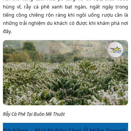
hùng vĩ, rẫy cà phê xanh bạt ngàn, ngất ngây trong
tiếng cồng chiêng rộn ràng khi ngồi uống rượu cần là
những trải nghiệm du khách có được khi khám phá nơi
đây.
Rẫy Cà Phê Tại Buôn Mê Thuột
Đà Nẵng – 30/4 Đi Đâu Chơi Ở Miền Trung?