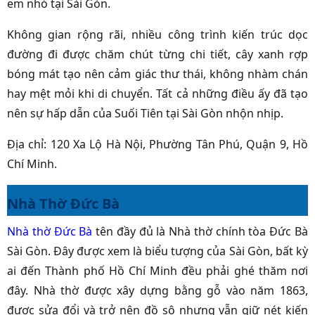
em nhỏ tại Sài Gòn.
Không gian rộng rãi, nhiều công trình kiến trúc dọc
đường đi được chăm chút từng chi tiết, cây xanh rợp
bóng mát tạo nên cảm giác thư thái, không nhàm chán
hay mệt mỏi khi di chuyển. Tất cả những điều ấy đã tạo
nên sự hấp dẫn của Suối Tiên tại Sài Gòn nhộn nhịp.
Địa chỉ: 120 Xa Lộ Hà Nội, Phường Tân Phú, Quận 9, Hồ
Chí Minh.
Nhà Thờ Đức Bà
Nhà thờ Đức Bà
tên đầy đủ là Nhà thờ chính tòa Đức Bà
Sài Gòn. Đây được xem là biểu tượng của Sài Gòn, bất kỳ
ai đến Thành phố Hồ Chí Minh đều phải ghé thăm nơi
đây.
Nhà thờ được xây dựng bằng gỗ vào năm 1863,
được sửa đổi và trở nên đồ sộ nhưng vẫn giữ nét kiến