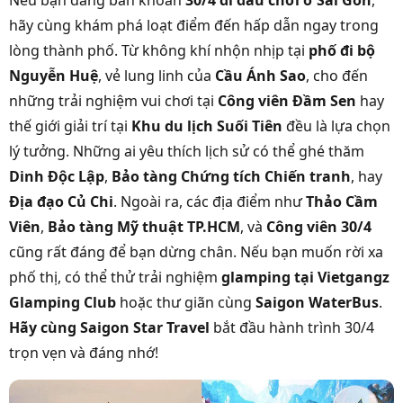
Nếu bạn đang băn khoăn
30/4 đi đâu chơi ở Sài Gòn
,
hãy cùng khám phá loạt điểm đến hấp dẫn ngay trong
lòng thành phố. Từ không khí nhộn nhịp tại
phố đi bộ
Nguyễn Huệ
, vẻ lung linh của
Cầu Ánh Sao
, cho đến
những trải nghiệm vui chơi tại
Công viên Đầm Sen
hay
thế giới giải trí tại
Khu du lịch Suối Tiên
đều là lựa chọn
lý tưởng. Những ai yêu thích lịch sử có thể ghé thăm
Dinh Độc Lập
,
Bảo tàng Chứng tích Chiến tranh
, hay
Địa đạo Củ Chi
. Ngoài ra, các địa điểm như
Thảo Cầm
Viên
,
Bảo tàng Mỹ thuật TP.HCM
, và
Công viên 30/4
cũng rất đáng để bạn dừng chân. Nếu bạn muốn rời xa
phố thị, có thể thử trải nghiệm
glamping tại Vietgangz
Glamping Club
hoặc thư giãn cùng
Saigon WaterBus
.
Hãy cùng Saigon Star Travel
bắt đầu hành trình 30/4
trọn vẹn và đáng nhớ!