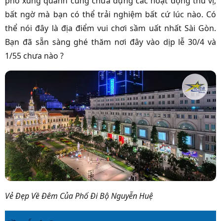
phố xung quanh cũng chứa đựng các hoạt động thú vị,
bất ngờ mà bạn có thể trải nghiệm bất cứ lúc nào. Có
thể nói đây là địa điểm vui chơi sầm uất nhất Sài Gòn.
Bạn đã sẵn sàng ghé thăm nơi đây vào dịp lễ 30/4 và
1/55 chưa nào ?
Vẻ Đẹp Về Đêm Của Phố Đi Bộ Nguyễn Huệ