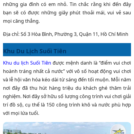
những gia đình có em nhỏ. Tin chắc rằng khi đến đây
bạn sẽ có được những giây phút thoải mái, vui vẻ sau
mọi căng thẳng.
Địa chỉ: Số 3 Hòa Bình, Phường 3, Quận 11, Hồ Chí Minh
Khu Du Lịch Suối Tiên
Khu du lịch Suối Tiên
được mệnh danh là “điểm vui chơi
hoành tráng nhất cả nước” với vô số hoạt động vui chơi
và lễ hội văn hóa kéo dài từ sáng đến tối muộn. Mỗi năm
nơi đây đã thu hút hàng triệu du khách ghé thăm trải
nghiệm. Nơi đây sở hữu số lượng công trình vui chơi giải
trí đồ sộ, cụ thể là 150 công trình khô và nước phù hợp
với mọi lứa tuổi.