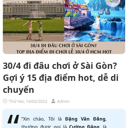
30/4 đi đâu chơi ở Sài Gòn?
Gợi ý 15 địa điểm hot, dễ di
chuyển
Thứ Hai, 14/02/2022
Admin
“Xin chào, Tôi là
Đặng Văn Đẳng
,
thường được gọi là
Cường Đặng
, là