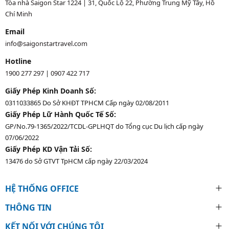
Tòa nhà Saigon Star 1224 | 31, Quốc Lộ 22, Phường Trung Mỹ Tây, Hồ
Chí Minh
Email
info@saigonstartravel.com
Hotline
1900 277 297
|
0907 422 717
Giấy Phép Kinh Doanh Số:
0311033865 Do Sở KHĐT TPHCM Cấp ngày 02/08/2011
Giấy Phép Lữ Hành Quốc Tế Số:
GP/No.79-1365/2022/TCDL-GPLHQT do Tổng cục Du lịch cấp ngày
07/06/2022
Giấy Phép KD Vận Tải Số:
13476 do Sở GTVT TpHCM cấp ngày 22/03/2024
HỆ THỐNG OFFICE
THÔNG TIN
KẾT NỐI VỚI CHÚNG TÔI