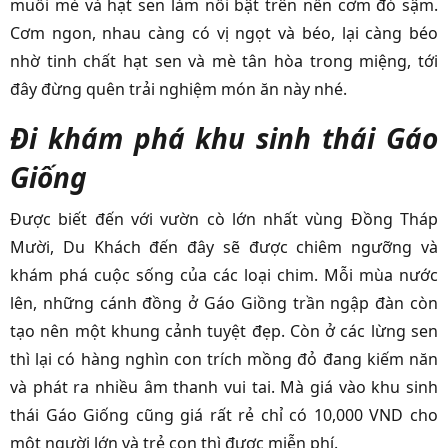
muối mè và hạt sen làm nổi bật trên nền cơm đỏ sậm.
Cơm ngon, nhau càng có vị ngọt và béo, lại càng béo
nhờ tinh chất hạt sen và mè tân hòa trong miệng, tới
đây đừng quên trải nghiệm món ăn này nhé.
Đi khám phá khu sinh thái Gáo
Giống
Được biết đến với vườn cò lớn nhất vùng Đồng Tháp
Mười, Du Khách đến đây sẽ được chiêm ngưỡng và
khám phá cuộc sống của các loại chim. Mỗi mùa nước
lên, những cánh đồng ở Gáo Giồng trần ngập đàn còn
tạo nên một khung cảnh tuyệt đẹp. Còn ở các lừng sen
thì lại có hàng nghìn con trích mồng đỏ đang kiếm năn
và phát ra nhiều âm thanh vui tai. Mà giá vào khu sinh
thái Gáo Giống cũng giá rất rẻ chỉ có 10,000 VND cho
một người lớn và trẻ con thì được miễn phí.