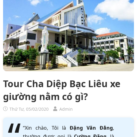
Tour Cha Diệp Bạc Liêu xe
giường nằm có gì?
Thứ Tư, 05/02/2020
Admin
“Xin chào, Tôi là
Đặng Văn Đẳng
,
thường được gọi là
Cường Đặng
, là