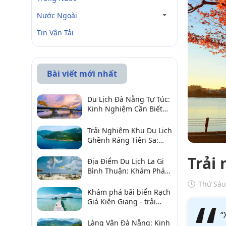
Nước Ngoài
Tin Vận Tải
Bài viết mới nhất
Du Lịch Đà Nẵng Tự Túc:
Kinh Nghiệm Cần Biết
Để Trải Nghiệm Tuyệt
Vời
Trải Nghiệm Khu Du Lịch
Ghềnh Ráng Tiên Sa:
Điểm Đến Không Thể Bỏ
Trải
Qua
Địa Điểm Du Lịch La Gi
Bình Thuận: Khám Phá 6
Điểm Đến Đáng Ghé
Thứ Sáu
2026
Khám phá bãi biển Rạch
Giá Kiên Giang - trải
nghiệm biển hấp dẫn
“
Làng Vân Đà Nẵng: Kinh