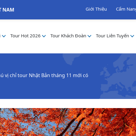
Giới Thiệu
Cẩm Nan
T NAM
i
Tour Hot 2026
Tour Khách Đoàn
Tour Liên Tuyến
ú vị chỉ tour Nhật Bản tháng 11 mới có