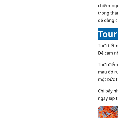
chiêm ngư
trong thá
dễ dàng c
Tour
Thời tiết
Để cảm nh
Thời điểm
màu đỏ rự
một bức t
Chỉ bấy nh
ngay lập t