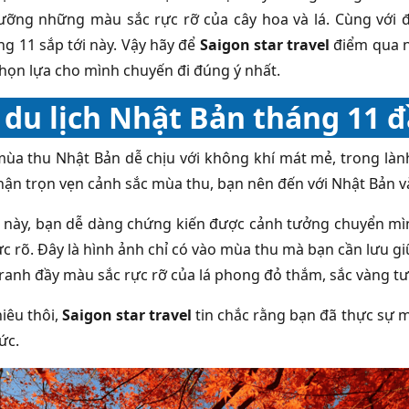
ỡng những màu sắc rực rỡ của cây hoa và lá. Cùng với đ
ng 11 sắp tới này. Vậy hãy để
Saigon star travel
điểm qua n
họn lựa cho mình chuyến đi đúng ý nhất.
 du lịch Nhật Bản tháng 11 
 mùa thu Nhật Bản dễ chịu với không khí mát mẻ, trong là
ận trọn vẹn cảnh sắc mùa thu, bạn nên đến với Nhật Bản 
 này, bạn dễ dàng chứng kiến được cảnh tưởng chuyển mình
c rõ. Đây là hình ảnh chỉ có vào mùa thu mà bạn cần lưu giữ
ranh đầy màu sắc rực rỡ của lá phong đỏ thắm, sắc vàng tư
iêu thôi,
Saigon star travel
tin chắc rằng bạn đã thực sự
ức.