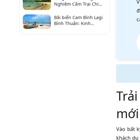
V
Nghiệm Cắm Trại Chi
Tiết Từ A–Z
đ
Bãi biển Cam Bình Lagi
c
Bình Thuận: Kinh
nghiệm đi chơi, ăn hải
sản, điểm gần
Trải
mới
Vào bất k
khách du 