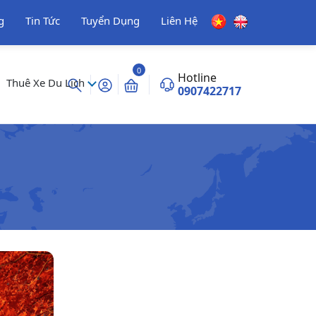
g
Tin Tức
Tuyển Dụng
Liên Hệ
0
Hotline
Thuê Xe Du Lịch
0907422717