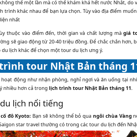
không thể một lần mà có thể khám khá hết nước Nhât, do 
h trình khác nhau để bạn lựa chọn. Tùy vào địa điểm muốn 
diện nhất
ùy thuộc vào điểm đến, thời gian và chất lượng mà
giá t
ờng sẽ giao động từ 20-40 triệu đồng. Để chắc chắn hơn, 
 du lịch khác để chọn một tour du lịch ưng ý.
 trình tour Nhật Bản tháng 1
 hoạt động như nhận phòng, nghỉ ngơi và ăn uống tại nh
ý nhiều hơn cả trong
lịch trình tour Nhật Bản tháng 11
.
du lịch nổi tiếng
m
cố đô Kyoto:
Bạn sẽ không thể bỏ qua
ngôi chùa Vàng
nổ
Saigon star travel
thường có trong các tour du lịch đến Nhậ