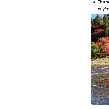
Thung
quyện