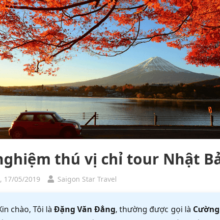
 nghiệm thú vị chỉ tour Nhật B
, 17/05/2019
Saigon Star Travel
Xin chào, Tôi là
Đặng Văn Đẳng
, thường được gọi là
Cường