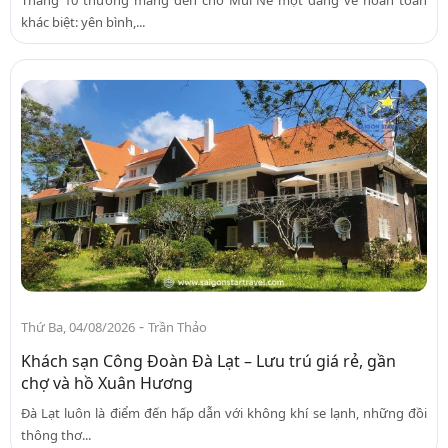
Tháng 10 thường mang đến cho Mũi Né một dáng vẻ hoàn toàn
khác biệt: yên bình,...
-
Thứ Ba, 04/08/2026
Trần Thảo
Khách sạn Công Đoàn Đà Lạt – Lưu trú giá rẻ, gần
chợ và hồ Xuân Hương
Đà Lạt luôn là điểm đến hấp dẫn với không khí se lạnh, những đồi
thông thơ...