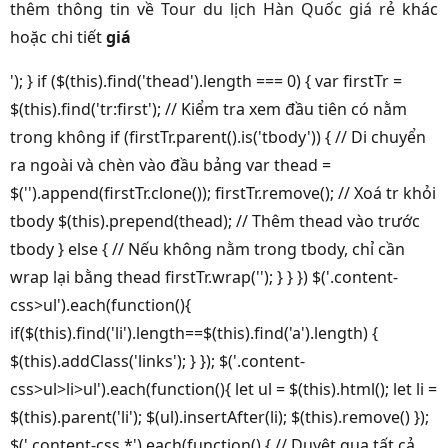
thêm thông tin về
Tour du lịch Hàn Quốc giá rẻ
khác
hoặc chi tiết
giá
'); } if ($(this).find('thead').length === 0) { var firstTr =
$(this).find('tr:first'); // Kiểm tra xem đầu tiên có nằm
trong không if (firstTr.parent().is('tbody')) { // Di chuyển
ra ngoài và chèn vào đầu bảng var thead =
$('').append(firstTr.clone()); firstTr.remove(); // Xoá tr khỏi
tbody $(this).prepend(thead); // Thêm thead vào trước
tbody } else { // Nếu không nằm trong tbody, chỉ cần
wrap lại bằng thead firstTr.wrap(''); } } }) $('.content-
css>ul').each(function(){
if($(this).find('li').length==$(this).find('a').length) {
$(this).addClass('links'); } }); $('.content-
css>ul>li>ul').each(function(){ let ul = $(this).html(); let li =
$(this).parent('li'); $(ul).insertAfter(li); $(this).remove() });
$('.content-css *').each(function() { // Duyệt qua tất cả