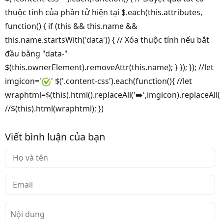
thuộc tính của phần tử hiện tại $.each(this.attributes,
function() { if (this && this.name &&
this.name.startsWith('data')) { // Xóa thuộc tính nếu bắt
đầu bằng "data-"
$(this.ownerElement).removeAttr(this.name); } }); }); //let
imgicon='
' $('.content-css').each(function(){ //let
wraphtml=$(this).html().replaceAll('➡️',imgicon).replaceAll
//$(this).html(wraphtml); })
Viết bình luận của bạn