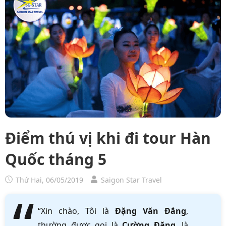
Điểm thú vị khi đi tour Hàn
Quốc tháng 5
Thứ Hai, 06/05/2019
Saigon Star Travel
“Xin chào, Tôi là
Đặng Văn Đẳng
,
thường được gọi là
Cường Đặng
, là