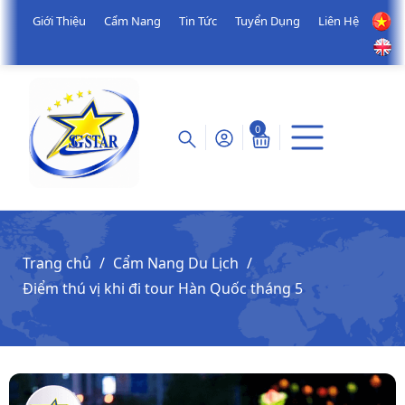
Giới Thiệu
Cẩm Nang
Tin Tức
Tuyển Dụng
Liên Hệ
0
Trang chủ
Cẩm Nang Du Lịch
Điểm thú vị khi đi tour Hàn Quốc tháng 5